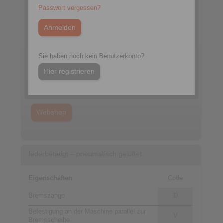
Passwort vergessen?
Datenblatt DV 030 FPA
Sie haben noch kein Benutzerkonto?
3D CAD-Modell
Hier registrieren
Einbauanleitung DV/DH 025/030/035 FPM/FPA
Katalog Industrie-Bremsen
Webshop
federbetätigt – pneumatisch gelüftet
Eigenschaften
Code
Bremszange
D
Befestigung an der Maschine parallel zur
V
Bremsscheibe