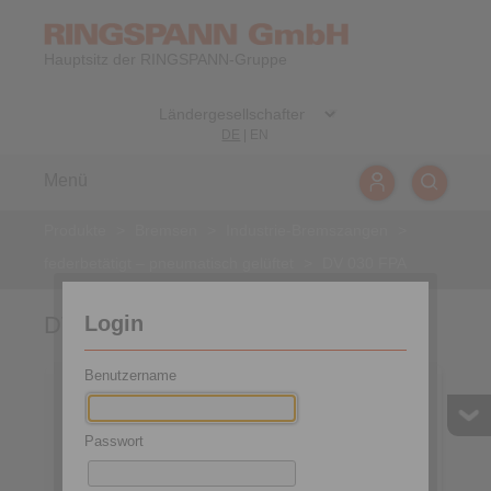
Hauptsitz der RINGSPANN-Gruppe
DE
|
EN
Menü
Produkte
>
Bremsen
>
Industrie-Bremszangen
>
federbetätigt – pneumatisch gelüftet
>
DV 030 FPA
Login
DV 030 FPA
Benutzername
Passwort