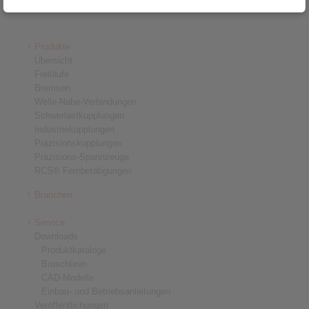
Produkte
Übersicht
Freiläufe
Bremsen
Welle-Nabe-Verbindungen
Schwerlastkupplungen
Industriekupplungen
Präzisionskupplungen
Präzisions-Spannzeuge
RCS® Fernbetätigungen
Branchen
Service
Downloads
Produktkataloge
Broschüren
CAD-Modelle
Einbau- und Betriebsanleitungen
Veröffentlichungen