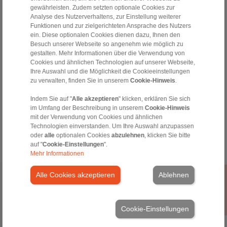
sales.kb@ringspann.de
gewährleisten. Zudem setzten optionale Cookies zur
Analyse des Nutzerverhaltens, zur Einstellung weiterer
Hotline Technik:
Funktionen und zur zielgerichteten Ansprache des Nutzers
+49 6172 275-430
ein. Diese optionalen Cookies dienen dazu, Ihnen den
Besuch unserer Webseite so angenehm wie möglich zu
tech.bnk@ringspann.de
gestalten. Mehr Informationen über die Verwendung von
Cookies und ähnlichen Technologien auf unserer Webseite,
Werktags von 08:00 bis 18:00 Uhr
Ihre Auswahl und die Möglichkeit die Cookieeinstellungen
zu verwalten, finden Sie in unserem
Cookie-Hinweis
.
Tools
Indem Sie auf "
Alle akzeptieren
" klicken, erklären Sie sich
im Umfang der Beschreibung in unserem
Cookie-Hinweis
mit der Verwendung von Cookies und ähnlichen
Berechnungstool
Technologien einverstanden. Um Ihre Auswahl anzupassen
oder
alle
optionalen Cookies
abzulehnen
, klicken Sie bitte
auf "
Cookie-Einstellungen
".
Mehr Informationen
Alle Cookies akzeptieren
Ablehnen
Home
|
Kontaktformular
|
Impressum
|
Datenschutzerklärung
|
Allgemeine Verkaufsbedingungen
|
Hinweisgeberplattform
|
Login
Cookie-Einstellungen