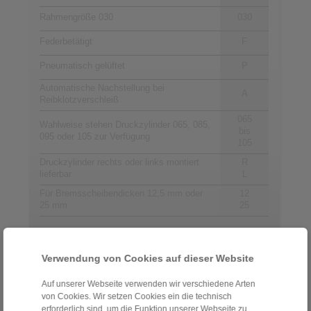
Rahmengröße 030
030
Federbetätigt
F
Pneumatisch gelüftet
P
Automatische Nachstellung bei
A
Reibklotzverschleiß
065
Wahlweise stehen Druckzylinder 065, 085,
bis
095 oder 105 zur Verfügung
105
Druckzylinder rechts oder links montiert
R
lieferbar
L
Für Bremsscheibendicken 12,5 mm oder
12
25 mm
25
Kontakt
Verwendung von Cookies auf dieser Website
Hotline Vertrieb:
Auf unserer Webseite verwenden wir verschiedene Arten
+49 6172 275-431
von Cookies. Wir setzen Cookies ein die technisch
erforderlich sind, um die Funktion unserer Webseite zu