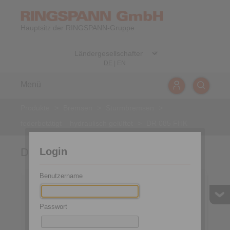
Hauptsitz der RINGSPANN-Gruppe
DE
|
EN
Menü
Produkte
>
Bremsen
>
Sturmbremsen
>
federbetätigt – hydraulisch gelüftet
>
DR 085 FHK
Login
DR 085 FHK
Benutzername
Passwort