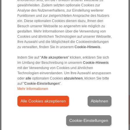
erforderlich sind, um die Funktion unserer Webseite zu
sales.kb@ringspann.de
gewährleisten. Zudem setzten optionale Cookies zur
Analyse des Nutzerverhaltens, zur Einstellung weiterer
Hotline Technik:
Funktionen und zur zielgerichteten Ansprache des Nutzers
ein. Diese optionalen Cookies dienen dazu, Ihnen den
+49 6172 275-430
Besuch unserer Webseite so angenehm wie möglich zu
tech.bnk@ringspann.de
gestalten. Mehr Informationen über die Verwendung von
Cookies und ähnlichen Technologien auf unserer Webseite,
Werktags von 08:00 bis 18:00 Uhr
Ihre Auswahl und die Möglichkeit die Cookieeinstellungen
zu verwalten, finden Sie in unserem
Cookie-Hinweis
.
Tools
Indem Sie auf "
Alle akzeptieren
" klicken, erklären Sie sich
im Umfang der Beschreibung in unserem
Cookie-Hinweis
mit der Verwendung von Cookies und ähnlichen
Berechnungstool
Technologien einverstanden. Um Ihre Auswahl anzupassen
oder
alle
optionalen Cookies
abzulehnen
, klicken Sie bitte
auf "
Cookie-Einstellungen
".
Mehr Informationen
Alle Cookies akzeptieren
Ablehnen
Home
|
Kontaktformular
|
Impressum
|
Datenschutzerklärung
|
Allgemeine Verkaufsbedingungen
|
Hinweisgeberplattform
|
Login
Cookie-Einstellungen