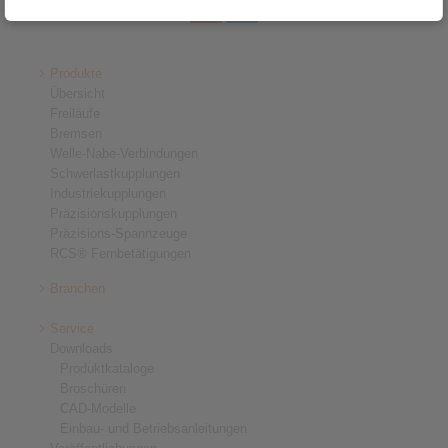
Produkte
Übersicht
Freiläufe
Bremsen
Welle-Nabe-Verbindungen
Schwerlastkupplungen
Industriekupplungen
Präzisionskupplungen
Präzisions-Spannzeuge
RCS® Fernbetätigungen
Branchen
Service
Downloads
Produktkataloge
Broschüren
CAD-Modelle
Einbau- und Betriebsanleitungen