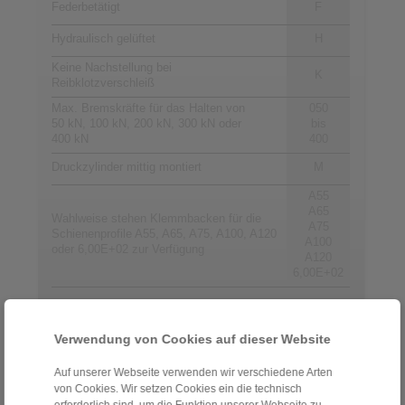
Federbetätigt
F
Hydraulisch gelüftet
H
Keine Nachstellung bei
K
Reibklotzverschleiß
Max. Bremskräfte für das Halten von
050
50 kN, 100 kN, 200 kN, 300 kN oder
bis
400 kN
400
Druckzylinder mittig montiert
M
A55
A65
Wahlweise stehen Klemmbacken für die
A75
Schienenprofile A55, A65, A75, A100, A120
A100
oder 6,00E+02 zur Verfügung
A120
6,00E+02
Kontakt
Verwendung von Cookies auf dieser Website
Hotline Vertrieb:
Auf unserer Webseite verwenden wir verschiedene Arten
von Cookies. Wir setzen Cookies ein die technisch
+49 6172 275-431