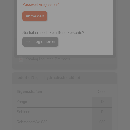
Passwort vergessen?
Datenblatt DR 085 FHK
Sie haben noch kein Benutzerkonto?
Produktflyer
Hier registrieren
3D CAD-Modelle
Einbau- und Betriebsanleitung DR 085/088 FHM
Katalog Industrie-Bremsen
federbetätigt – hydraulisch gelüftet
Eigenschaften
Code
Zange
D
Schiene
R
Rahmengröße 085
085