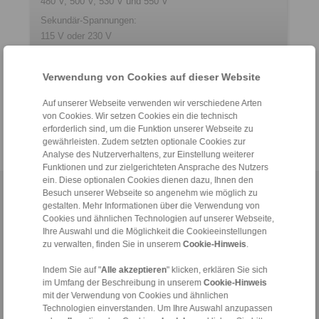
480 V, 500 V, 530 V und 550 V
Sekundär-Spannungen:
115 V oder 230 V
Produktinformationen
Verwendung von Cookies auf dieser Website
Auf unserer Webseite verwenden wir verschiedene Arten
Datenblatt Universaltransformator
von Cookies. Wir setzen Cookies ein die technisch
erforderlich sind, um die Funktion unserer Webseite zu
gewährleisten. Zudem setzten optionale Cookies zur
Analyse des Nutzerverhaltens, zur Einstellung weiterer
Funktionen und zur zielgerichteten Ansprache des Nutzers
ein. Diese optionalen Cookies dienen dazu, Ihnen den
Besuch unserer Webseite so angenehm wie möglich zu
Home
|
Kontaktformular
|
Impressum
|
Datenschutzerklärung
|
gestalten. Mehr Informationen über die Verwendung von
Allgemeine Verkaufsbedingungen
|
Hinweisgeberplattform
|
Login
Cookies und ähnlichen Technologien auf unserer Webseite,
Ihre Auswahl und die Möglichkeit die Cookieeinstellungen
zu verwalten, finden Sie in unserem
Cookie-Hinweis
.
Indem Sie auf "
Alle akzeptieren
" klicken, erklären Sie sich
im Umfang der Beschreibung in unserem
Cookie-Hinweis
mit der Verwendung von Cookies und ähnlichen
Technologien einverstanden. Um Ihre Auswahl anzupassen
Produkte