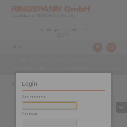
Hauptsitz der RINGSPANN-Gruppe
DE
|
EN
Menü
Produkte
>
Freiläufe
>
Komplettfreiläufe
>
mit Befestigungsflansch
>
Komplettfreiläufe FGR … R A1A2
Login
Komplettfreiläufe FGR … R A1A2
Benutzername
Passwort