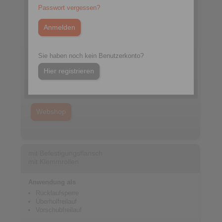
Passwort vergessen?
Datenblatt FGR … R A1A2
Sie haben noch kein Benutzerkonto?
3D CAD-Modell
Hier registrieren
Einbauanleitung FGR
Katalog Freiläufe
Webshop
mit Befestigungsflansch
mit Klemmrollen
Anwendung als
Rücklaufsperre
Überholfreilauf
Vorschubfreilauf