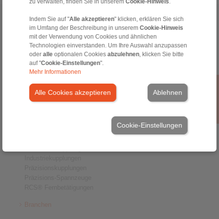
zu verwalten, finden Sie in unserem
Cookie-Hinweis
.
Indem Sie auf "
Alle akzeptieren
" klicken, erklären Sie sich
Home
|
Kontaktformular
|
Impressum
|
Datenschutzerklärung
|
im Umfang der Beschreibung in unserem
Cookie-Hinweis
Allgemeine Verkaufsbedingungen
|
Hinweisgeberplattform
|
Login
mit der Verwendung von Cookies und ähnlichen
Technologien einverstanden. Um Ihre Auswahl anzupassen
oder
alle
optionalen Cookies
abzulehnen
, klicken Sie bitte
auf "
Cookie-Einstellungen
".
Mehr Informationen
Alle Cookies akzeptieren
Ablehnen
Produkte
Übersicht
Freiläufe
Cookie-Einstellungen
Bremsen
Welle-Nabe-Verbindungen
Schwerlastkupplungen
Industriekupplungen
Präzisionskupplungen
Präzisions-Spannzeuge
RCS® Fernbetätigungen
Branchen