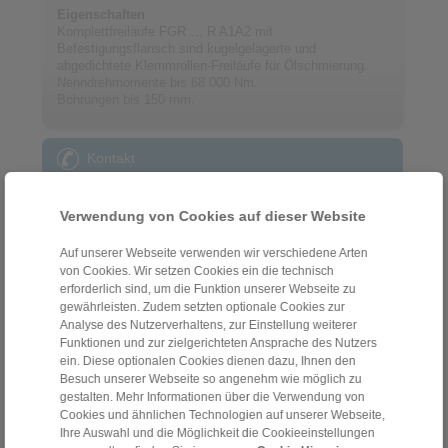
Eigenschaften
Komplettfreiläufe FGR … R A1A2 mit
Befestigungsflansch sind kugelgelagerte und
abgedichtete Klemmrollen-Freiläufe für Ölschmierung.
Nenndrehmomente bis 68 000 Nm.
Bohrungen bis 150 mm.
Kontakt
Hotline Vertrieb:
Verwendung von Cookies auf dieser Website
+49 6172 275-411
sales.freewheels@ringspann.de
Auf unserer Webseite verwenden wir verschiedene Arten
von Cookies. Wir setzen Cookies ein die technisch
Hotline Technik:
erforderlich sind, um die Funktion unserer Webseite zu
gewährleisten. Zudem setzten optionale Cookies zur
+49 6172 275-410
Analyse des Nutzerverhaltens, zur Einstellung weiterer
tech.freewheels@ringspann.de
Funktionen und zur zielgerichteten Ansprache des Nutzers
ein. Diese optionalen Cookies dienen dazu, Ihnen den
Werktags von 08:00 bis 18:00 Uhr
Besuch unserer Webseite so angenehm wie möglich zu
gestalten. Mehr Informationen über die Verwendung von
Cookies und ähnlichen Technologien auf unserer Webseite,
Ihre Auswahl und die Möglichkeit die Cookieeinstellungen