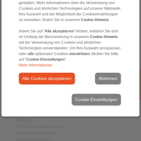
tech.freewheels@ringspann.de
gestalten. Mehr Informationen über die Verwendung von
Cookies und ähnlichen Technologien auf unserer Webseite,
Ihre Auswahl und die Möglichkeit die Cookieeinstellungen
Werktags von 08:00 bis 18:00 Uhr
zu verwalten, finden Sie in unserem
Cookie-Hinweis
.
Indem Sie auf "
Alle akzeptieren
" klicken, erklären Sie sich
im Umfang der Beschreibung in unserem
Cookie-Hinweis
mit der Verwendung von Cookies und ähnlichen
Technologien einverstanden. Um Ihre Auswahl anzupassen
Home
|
Kontaktformular
|
Impressum
|
Datenschutzerklärung
|
oder
alle
optionalen Cookies
abzulehnen
, klicken Sie bitte
Allgemeine Verkaufsbedingungen
|
Hinweisgeberplattform
|
Login
auf "
Cookie-Einstellungen
".
Mehr Informationen
Alle Cookies akzeptieren
Ablehnen
Cookie-Einstellungen
Produkte
Übersicht
Freiläufe
Bremsen
Welle-Nabe-Verbindungen
Schwerlastkupplungen
Industriekupplungen