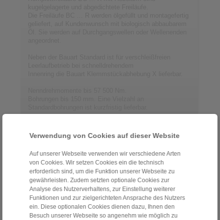
kugelgelagerte und abgedichtete Freiläufe.
Die Freiläufe BC … R werden ölgefüllt und montagefertig
geliefert, auf Kundenwunsch mit biologisch abbaubarem
Öl. Sie werden auf Durchgangs­wellen oder Wellenenden
angeordnet.
Neben der Bauart Standard ist für verschleißfreien
Leerlaufbetrieb bei schnelldrehendem
Innenring die Bauart Klemmstückabhebung X lieferbar.
Nenndrehmomente bis 57 500 Nm.
Bohrungen bis 150 mm. Eine Vielzahl an
Standardbohrungen ist kurzfristig lieferbar.
Verwendung von Cookies auf dieser Website
Kontakt
Auf unserer Webseite verwenden wir verschiedene Arten
Hotline Vertrieb:
von Cookies. Wir setzen Cookies ein die technisch
+49 6172 275-411
erforderlich sind, um die Funktion unserer Webseite zu
sales.freewheels@ringspann.de
gewährleisten. Zudem setzten optionale Cookies zur
Analyse des Nutzerverhaltens, zur Einstellung weiterer
Funktionen und zur zielgerichteten Ansprache des Nutzers
Hotline Technik:
ein. Diese optionalen Cookies dienen dazu, Ihnen den
+49 6172 275-410
Besuch unserer Webseite so angenehm wie möglich zu