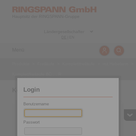
Hauptsitz der RINGSPANN-Gruppe
DE
|
EN
Menü
Produkte
>
Freiläufe
>
Komplettfreiläufe
>
mit Hebelarm
>
Komplettfreiläufe BC … R
Login
Komplettfreiläufe BC … R
Benutzername
Passwort