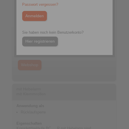
Passwort vergessen?
Datenblatt BC … R
Sie haben noch kein Benutzerkonto?
3D CAD-Modell
Hier registrieren
Einbauanleitung BC
Katalog Freiläufe
Webshop
mit Hebelarm
mit Klemmrollen
Anwendung als
Rücklaufsperre
Eigenschaften
Komplettfreiläufe BC … R mit Hebelarm sind