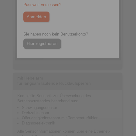
Passwort vergessen?
Datenblatt
Sie haben noch kein Benutzerkonto?
Katalog Freiläufe
Hier registrieren
Webshop
mit Hebelarm
für langsam laufende Rücklaufsperren
Komplette Sensorik zur Überwachung des
Betriebszustandes bestehend aus:
Schwingungssensor
Drehzahlsensor
Ölfeuchtigkeitssensor mit Temperaturfühler
Diagnoseelektronik
Alle Sensorinformationen können über eine Ethernet-