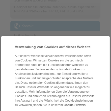
Schnittstelle abgerufen werden.
Geeignet für alle langsam laufenden Rücklaufsperren der
RINGSPANN-Baureihen FRHD, FRHN und FRSC.
Kontakt
Hotline Vertrieb:
+49 6172 275-411
Verwendung von Cookies auf dieser Website
sales.freewheels@ringspann.de
Auf unserer Webseite verwenden wir verschiedene Arten
Hotline Technik:
von Cookies. Wir setzen Cookies ein die technisch
+49 6172 275-410
erforderlich sind, um die Funktion unserer Webseite zu
gewährleisten. Zudem setzten optionale Cookies zur
tech.freewheels@ringspann.de
Analyse des Nutzerverhaltens, zur Einstellung weiterer
Funktionen und zur zielgerichteten Ansprache des Nutzers
Werktags von 08:00 bis 18:00 Uhr
ein. Diese optionalen Cookies dienen dazu, Ihnen den
Besuch unserer Webseite so angenehm wie möglich zu
gestalten. Mehr Informationen über die Verwendung von
Cookies und ähnlichen Technologien auf unserer Webseite,
Ihre Auswahl und die Möglichkeit die Cookieeinstellungen
zu verwalten, finden Sie in unserem
Cookie-Hinweis
.
Home
|
Kontaktformular
|
Impressum
|
Datenschutzerklärung
|