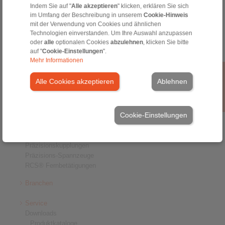
Allgemeine Verkaufsbedingungen
Indem Sie auf "
Alle akzeptieren
|
" klicken, erklären Sie sich
Hinweisgeberplattform
|
Login
im Umfang der Beschreibung in unserem
Cookie-Hinweis
mit der Verwendung von Cookies und ähnlichen
Technologien einverstanden. Um Ihre Auswahl anzupassen
oder
alle
optionalen Cookies
abzulehnen
, klicken Sie bitte
auf "
Cookie-Einstellungen
".
Mehr Informationen
Produkte
Alle Cookies akzeptieren
Ablehnen
Übersicht
Freiläufe
Bremsen
Cookie-Einstellungen
Welle-Nabe-Verbindungen
Schwerlastkupplungen
Industriekupplungen
Präzisionskupplungen
Präzisions-Spannzeuge
RCS® Fernbetätigungen
Branchen
Service
Downloads
Produktkataloge