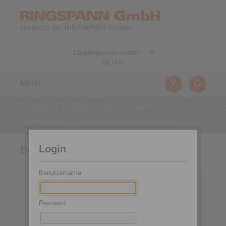
Hauptsitz der RINGSPANN-Gruppe
DE
|
EN
Menü
Produkte
>
Freiläufe
>
Langsam laufende Rücklaufsperren
>
mit Hebelarm
>
Betriebszustands-Überwachung
Login
Betriebszustands-Überwachung
Benutzername
Passwort