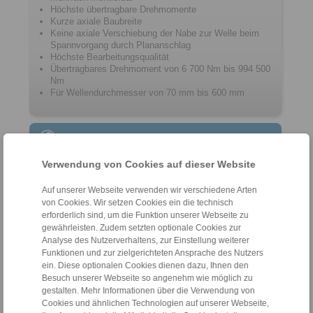
Höchste übertragbare Drehmomente
Kurze axiale Baubreite
Keine axiale Verschiebung der Nabe zur Welle beim
Spannvorgang durch Plananschlag
Höchste Bearbeitungsqualität
Übertragbares Drehmoment von 6 700 Nm bis 994 500
Nm
Für Wellendurchmesser von 70 mm bis 600 mm
Kontakt
Verwendung von Cookies auf dieser Website
Hotline Vertrieb:
+49 6172 275-431
Auf unserer Webseite verwenden wir verschiedene Arten
sales.kb@ringspann.de
von Cookies. Wir setzen Cookies ein die technisch
erforderlich sind, um die Funktion unserer Webseite zu
Hotline Technik:
gewährleisten. Zudem setzten optionale Cookies zur
Analyse des Nutzerverhaltens, zur Einstellung weiterer
+49 6172 275-430
Funktionen und zur zielgerichteten Ansprache des Nutzers
tech.bnk@ringspann.de
ein. Diese optionalen Cookies dienen dazu, Ihnen den
Besuch unserer Webseite so angenehm wie möglich zu
Werktags von 08:00 bis 18:00 Uhr
gestalten. Mehr Informationen über die Verwendung von
Cookies und ähnlichen Technologien auf unserer Webseite,