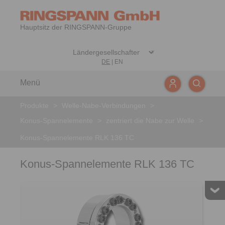
Hauptsitz der RINGSPANN-Gruppe
DE
|
EN
Menü
Produkte
>
Welle-Nabe-Verbindungen
>
Konus-Spannelemente
>
zentriert die Nabe zur Welle
>
Konus-Spannelemente RLK 136 TC
Konus-Spannelemente RLK 136 TC