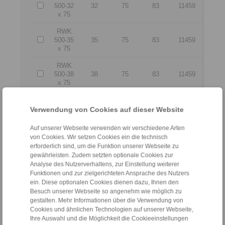
500-32
32
75
83
11459
x 75
RWK
500-35
35
75
83
11459
x 75
RWK
500-38
38
75
83
11459
x 75
RWK
500-40
40
75
83
11459
Verwendung von Cookies auf dieser Website
x 75
Auf unserer Webseite verwenden wir verschiedene Arten
RWK
von Cookies. Wir setzen Cookies ein die technisch
500-42
42
85
93
10111
erforderlich sind, um die Funktion unserer Webseite zu
x 85
gewährleisten. Zudem setzten optionale Cookies zur
Analyse des Nutzerverhaltens, zur Einstellung weiterer
RWK
Funktionen und zur zielgerichteten Ansprache des Nutzers
500-45
45
85
93
10111
ein. Diese optionalen Cookies dienen dazu, Ihnen den
x 85
Besuch unserer Webseite so angenehm wie möglich zu
gestalten. Mehr Informationen über die Verwendung von
RWK
Cookies und ähnlichen Technologien auf unserer Webseite,
500-50
50
90
93
9549
Ihre Auswahl und die Möglichkeit die Cookieeinstellungen
x 90