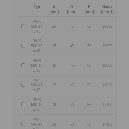
Typ
d
D
B
Nmax
[mm]
[mm]
[mm]
[min-1]
RWK
500-14
14
45
56
19099
x 45
RWK
500-15
15
45
56
19099
x 45
RWK
500-16
16
45
56
19099
x 45
RWK
500-17
17
45
56
19099
x 45
RWK
500-18
18
50
56
17189
x 50
RWK
500-19
19
50
56
17189