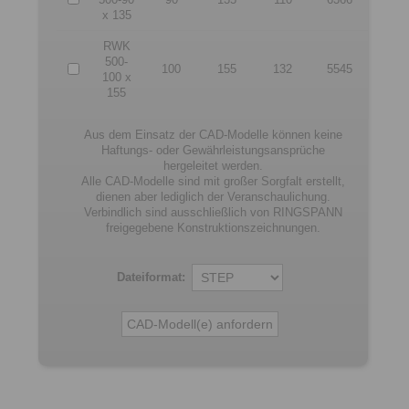
x 135
RWK
500-
100
155
132
5545
100 x
155
Aus dem Einsatz der CAD-Modelle können keine
Haftungs- oder Gewährleistungsansprüche
hergeleitet werden.
Alle CAD-Modelle sind mit großer Sorgfalt erstellt,
dienen aber lediglich der Veranschaulichung.
Verbindlich sind ausschließlich von RINGSPANN
freigegebene Konstruktionszeichnungen.
Dateiformat: