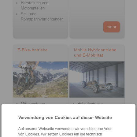
Herstellung von
Motorenteilen
Seil- und
Rohrspannvorrichtungen
mehr
E-Bike-Antriebe
Mobile Hybridantriebe
und E-Mobilität
Mittelmotoren
Hybridantriebe
Motorenfreiläufe
Motorradstarter
Leistungsverzweigungen
Elektrofahrzeuge
Verwendung von Cookies auf dieser Website
Nabenmotoren
Notentriegelung
Ladestecker
Tretlagerfreiläufe
Auf unserer Webseite verwenden wir verschiedene Arten
mehr
von Cookies. Wir setzen Cookies ein die technisch