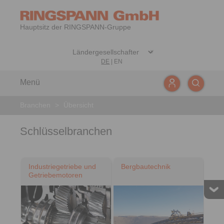
Hauptsitz der RINGSPANN-Gruppe
DE
|
EN
Menü
Branchen
>
Übersicht
Schlüsselbranchen
Industriegetriebe und
Bergbautechnik
Getriebemotoren