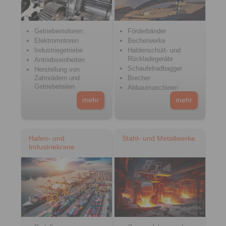
Getriebemotoren
Förderbänder
Elektromotoren
Becherwerke
Industriegetriebe
Haldenschütt- und
Rückladegeräte
Antriebseinheiten
Schaufelradbagger
Herstellung von
Zahnrädern und
Brecher
Getriebeteilen
Abbaumaschinen
mehr
mehr
Hafen- und
Stahl- und Metallwerke
Industriekrane