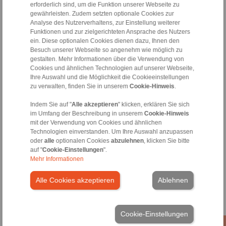
erforderlich sind, um die Funktion unserer Webseite zu
gewährleisten. Zudem setzten optionale Cookies zur
Analyse des Nutzerverhaltens, zur Einstellung weiterer
Funktionen und zur zielgerichteten Ansprache des Nutzers
Druck- und
Nahrungsmittel- und
ein. Diese optionalen Cookies dienen dazu, Ihnen den
Papiertechnik
Verpackungsmaschinen
Besuch unserer Webseite so angenehm wie möglich zu
gestalten. Mehr Informationen über die Verwendung von
Cookies und ähnlichen Technologien auf unserer Webseite,
Ihre Auswahl und die Möglichkeit die Cookieeinstellungen
zu verwalten, finden Sie in unserem
Cookie-Hinweis
.
Indem Sie auf "
Alle akzeptieren
" klicken, erklären Sie sich
im Umfang der Beschreibung in unserem
Cookie-Hinweis
mit der Verwendung von Cookies und ähnlichen
Druckmaschinen
Abfüllmaschinen
Technologien einverstanden. Um Ihre Auswahl anzupassen
Zellstoffmaschinen
Verarbeitungsmaschinen
oder
alle
optionalen Cookies
abzulehnen
, klicken Sie bitte
Trocknungsmaschinen
Verpackungsmaschinen
auf "
Cookie-Einstellungen
".
Etikettiermaschinen
Medizintechnik
Mehr Informationen
Vorschubwalzenantriebe
Aufnahme von
Alle Cookies akzeptieren
Ablehnen
Druckwalzen
mehr
Cookie-Einstellungen