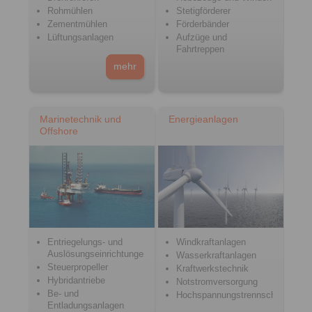
Rohmühlen
Stetigförderer
Zementmühlen
Förderbänder
Lüftungsanlagen
Aufzüge und
Fahrtreppen
mehr
Marinetechnik und
Energieanlagen
Offshore
Entriegelungs- und
Windkraftanlagen
Auslösungseinrichtungen
Wasserkraftanlagen
Steuerpropeller
Kraftwerkstechnik
Hybridantriebe
Notstromversorgung
Be- und
Hochspannungstrennschalter
Entladungsanlagen