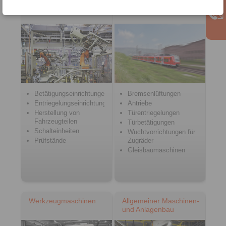
Fahrzeugbau
Bahntechnik
Betätigungseinrichtungen
Bremsenlüftungen
Entriegelungseinrichtungen
Antriebe
Herstellung von
Türentriegelungen
Fahrzeugteilen
Türbetätigungen
Schalteinheiten
Wuchtvorrichtungen für
Prüfstände
Zugräder
Gleisbaumaschinen
Werkzeugmaschinen
Allgemeiner Maschinen-
und Anlagenbau