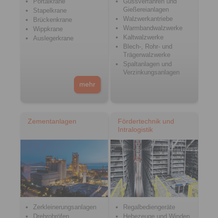
Portalkrane
Gussverfahren und
Gießereianlagen
Stapelkrane
Walzwerkantriebe
Brückenkrane
Warmbandwalzwerke
Wippkrane
Kaltwalzwerke
Auslegerkrane
Blech-, Rohr- und
Trägerwalzwerke
Spaltanlagen und
Verzinkungsanlagen
mehr
Zementanlagen
Fördertechnik und
Intralogistik
Zerkleinerungsanlagen
Regalbediengeräte
Drehrohröfen
Hebezeuge und Winden