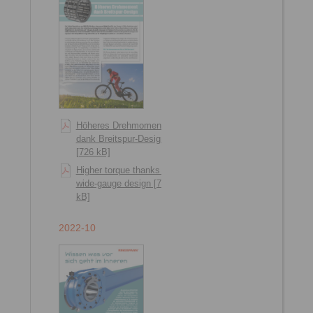
Höheres Drehmoment
dank Breitspur-Design
[726 kB]
Higher torque thanks to
wide-gauge design [724
kB]
2022-10