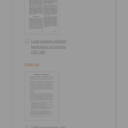
Load sharing methods of
backstops in conveyors
[107 kB]
1998-09
Gebrauchsdauer von