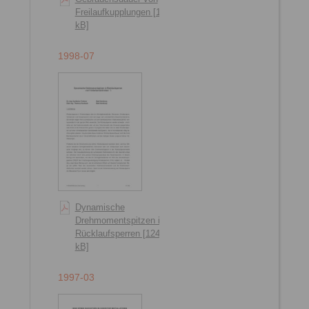
Freilaufkupplungen [146
kB]
1998-07
Dynamische
Drehmomentspitzen in
Rücklaufsperren [124
kB]
1997-03