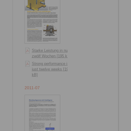
Starke Leistung in nur
zwölf Wochen [195 kB]
Strong performance in
just twelve weeks [192
kB]
2011-07