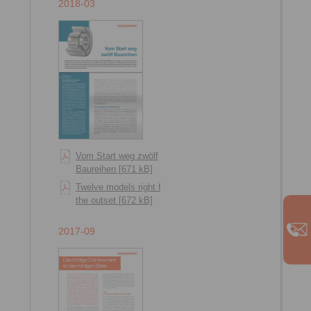
2018-03
Vom Start weg zwölf
Baureihen [671 kB]
Twelve models right from
the outset [672 kB]
2017-09