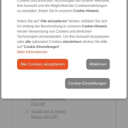
Cookies und ähnlichen Technologien auf unserer Webseite,
Ihre Auswahl und die Möglichkeit die Cookieeinstellungen
Preventive glimpses into
zu verwalten, finden Sie in unserem
Cookie-Hinweis
.
the inner workings [2010
kB]
Indem Sie auf "
Alle akzeptieren
" klicken, erklären Sie sich
im Umfang der Beschreibung in unserem
Cookie-Hinweis
2019-02
mit der Verwendung von Cookies und ähnlichen
Technologien einverstanden. Um Ihre Auswahl anzupassen
oder
alle
optionalen Cookies
abzulehnen
, klicken Sie bitte
auf "
Cookie-Einstellungen
".
Mehr Informationen
Alle Cookies akzeptieren
Ablehnen
Cookie-Einstellungen
Optischer Zwilling auf
der Hannover Messe
[410 kB]
Visual twin at Hannover
Messe [407 kB]