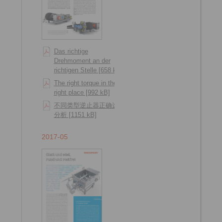
Das richtige
Drehmoment an der
richtigen Stelle [658 kB]
The right torque in the
right place [992 kB]
不同类型逆止器正确选型
分析 [1151 kB]
2017-05