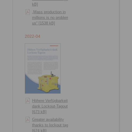
kB]
„Mass production in
millions is no problem for
us“ [1538 kB]
2022-04
Höhere Verfügbarkeit
dank Lockout-Tagout
[673 kB]
Greater availability
thanks to lockout tagout
[674 kB]