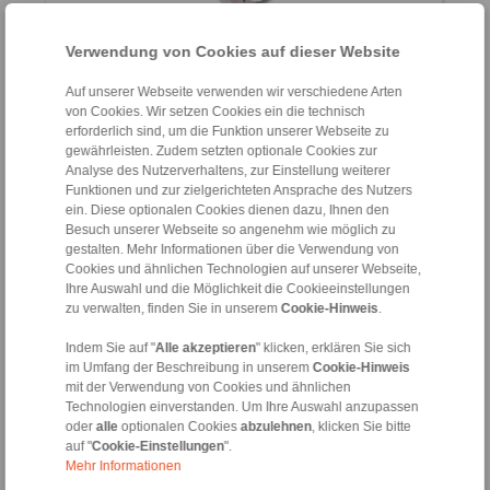
Verwendung von Cookies auf dieser Website
Ausgleich von Radial- und Winkelverlagerungen,
Wartungsfrei
Kompakte Bauform
Auf unserer Webseite verwenden wir verschiedene Arten
Drehstarr
von Cookies. Wir setzen Cookies ein die technisch
erforderlich sind, um die Funktion unserer Webseite zu
gewährleisten. Zudem setzten optionale Cookies zur
Analyse des Nutzerverhaltens, zur Einstellung weiterer
Funktionen und zur zielgerichteten Ansprache des Nutzers
ein. Diese optionalen Cookies dienen dazu, Ihnen den
Kraftbegrenzer
Besuch unserer Webseite so angenehm wie möglich zu
gestalten. Mehr Informationen über die Verwendung von
Cookies und ähnlichen Technologien auf unserer Webseite,
Ihre Auswahl und die Möglichkeit die Cookieeinstellungen
zu verwalten, finden Sie in unserem
Cookie-Hinweis
.
Indem Sie auf "
Alle akzeptieren
" klicken, erklären Sie sich
im Umfang der Beschreibung in unserem
Cookie-Hinweis
mit der Verwendung von Cookies und ähnlichen
Technologien einverstanden. Um Ihre Auswahl anzupassen
oder
alle
optionalen Cookies
abzulehnen
, klicken Sie bitte
auf "
Cookie-Einstellungen
".
Kraftbegrenzung in beide Richtungen
Mehr Informationen