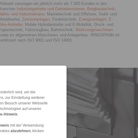
Weltweit versorgen wir jährlich mehr als 7.500 Kunden in den
Branchen
Industriegetriebe und Getriebemotoren
,
Bergbautechnik
,
Hafen- und Industriekrane
, Marinetechnik und Offshore, Stahl- und
Metallwerke,
Zementanlagen
, Fördertechnik,
Energieanlagen
,
E-
Bike-Antriebe
, Mobile Hybridantriebe und E-Mobilität, Druck- und
Papiertechnik, Fahrzeugbau, Bahntechnik,
Werkzeugmaschinen
sowie im allgemeinen Maschinen- und Anlagenbau. RINGSPANN ist
zertifiziert nach ISO 9001 und ISO 14001.
rderlich sind, um die
, zur Einstellung weiterer
 den Besuch unserer Webseite
Technologien auf unserer
e-Hinweis
.
nweis
mit der Verwendung
ookies
abzulehnen
, klicken