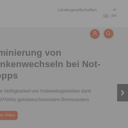
DE
|
EN
iminierung von
ankenwechseln bei Not-
opps
e Verfügbarkeit von Hubwerksgetrieben dank
PANNs getriebeschonendem Bremssystem
m Presseartikel
m Video
m Kupplungstool
m Presseartikel