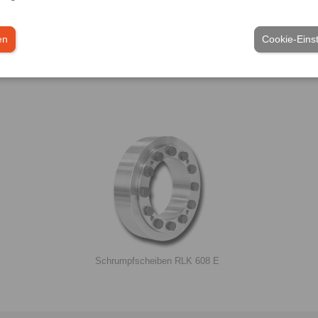
en
Cookie-Eins
Schrumpfscheiben RLK 608 E
DT 250 FEA … NC