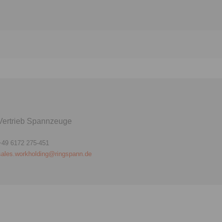
magnetische Bremszangen
Vertrieb Spannzeuge
+49 6172 275-451
sales.workholding@ringspann.de