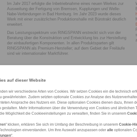
Im Jahr 2017 erfolgte die Inbetriebnahme eines neuen Werkes zur
Ausweitung der Fertigung von Bremsen, Kupplungen und Welle-
Nabe-Verbindungen in Bad Homburg. Im Jahr 2023 wurde dieses
Werk mit einer zusätzlichen Produktionshalle mit Bürotrakt deutlich
erweitert.
Das Leistungsspektrum von RINGSPANN erstreckt sich von der
Beratung über die Konstruktion und Entwicklung bis zur Herstellung
der einbaufertigen Komponenten. In allen Produktsparten gilt
RINGSPANN als Premium-Hersteller; auf dem Gebiet der Freiläufe
sind wir internationaler Marktführer.
be und Getriebemotoren
es auf dieser Website
den wir verschiedene Arten von Cookies. Wir setzen Cookies ein die technisch erfo
 Getriebemotoren, Antriebstechnik für Industriegetriebe und Spannzeugen
u gewährleisten. Zudem setzten optionale Cookies zur Analyse des Nutzerverhaltens
chteten Ansprache des Nutzers ein. Diese optionalen Cookies dienen dazu, Ihnen
 gestalten. Mehr Informationen über die Verwendung von Cookies und ähnlichen 
die Möglichkeit die Cookieeinstellungen zu verwalten, finden Sie in unserem
Cooki
eren
" klicken, erklären Sie sich im Umfang der Beschreibung in unserem
Cookie-Hi
Technologien einverstanden. Um Ihre Auswahl anzupassen oder
alle
optionalen C
lungen
".