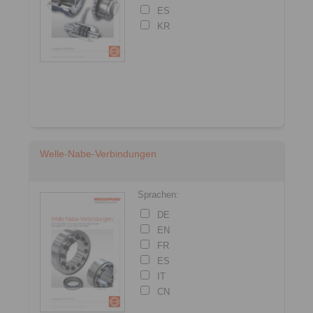
ES
KR
Welle-Nabe-Verbindungen
Sprachen:
DE
EN
FR
ES
IT
CN