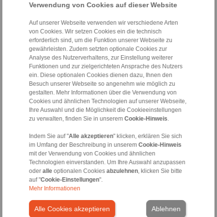
Sprachen:
Verwendung von Cookies auf dieser Website
DE
Auf unserer Webseite verwenden wir verschiedene Arten
EN
von Cookies. Wir setzen Cookies ein die technisch
FR
erforderlich sind, um die Funktion unserer Webseite zu
gewährleisten. Zudem setzten optionale Cookies zur
Analyse des Nutzerverhaltens, zur Einstellung weiterer
Funktionen und zur zielgerichteten Ansprache des Nutzers
ein. Diese optionalen Cookies dienen dazu, Ihnen den
Besuch unserer Webseite so angenehm wie möglich zu
gestalten. Mehr Informationen über die Verwendung von
Cookies und ähnlichen Technologien auf unserer Webseite,
Ihre Auswahl und die Möglichkeit die Cookieeinstellungen
zu verwalten, finden Sie in unserem
Cookie-Hinweis
.
Indem Sie auf "
Alle akzeptieren
" klicken, erklären Sie sich
im Umfang der Beschreibung in unserem
Cookie-Hinweis
®
RCS
Fernbetätigungen
mit der Verwendung von Cookies und ähnlichen
Technologien einverstanden. Um Ihre Auswahl anzupassen
oder
alle
optionalen Cookies
abzulehnen
, klicken Sie bitte
Sprachen:
auf "
Cookie-Einstellungen
".
Mehr Informationen
DE
EN
Alle Cookies akzeptieren
Ablehnen
FR