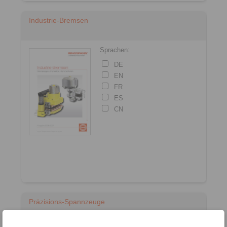
Industrie-Bremsen
Sprachen:
DE
EN
FR
ES
CN
Präzisions-Spannzeuge