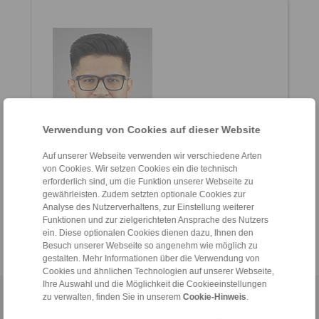
Verwendung von Cookies auf dieser Website
Auf unserer Webseite verwenden wir verschiedene Arten
Thinesh Kumar
von Cookies. Wir setzen Cookies ein die technisch
General Manager
erforderlich sind, um die Funktion unserer Webseite zu
gewährleisten. Zudem setzten optionale Cookies zur
+6012-589 8975
Analyse des Nutzerverhaltens, zur Einstellung weiterer
thinesh.kumar@ringspann.com
Funktionen und zur zielgerichteten Ansprache des Nutzers
ein. Diese optionalen Cookies dienen dazu, Ihnen den
Besuch unserer Webseite so angenehm wie möglich zu
gestalten. Mehr Informationen über die Verwendung von
Cookies und ähnlichen Technologien auf unserer Webseite,
Ihre Auswahl und die Möglichkeit die Cookieeinstellungen
zu verwalten, finden Sie in unserem
Cookie-Hinweis
.
Home
|
Kontaktformular
|
Impressum
|
Datenschutzerklärung
|
Allgemeine Verkaufsbedingungen
|
Hinweisgeberplattform
|
Login