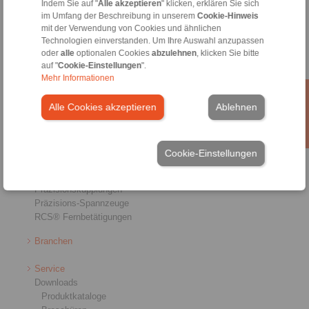
Indem Sie auf "
Alle akzeptieren
" klicken, erklären Sie sich
im Umfang der Beschreibung in unserem
Cookie-Hinweis
mit der Verwendung von Cookies und ähnlichen
Technologien einverstanden. Um Ihre Auswahl anzupassen
oder
alle
optionalen Cookies
abzulehnen
, klicken Sie bitte
auf "
Cookie-Einstellungen
".
Mehr Informationen
Produkte
Alle Cookies akzeptieren
Ablehnen
Übersicht
Freiläufe
Bremsen
Welle-Nabe-Verbindungen
Cookie-Einstellungen
Schwerlastkupplungen
Industriekupplungen
Präzisionskupplungen
Präzisions-Spannzeuge
RCS® Fernbetätigungen
Branchen
Service
Downloads
Produktkataloge