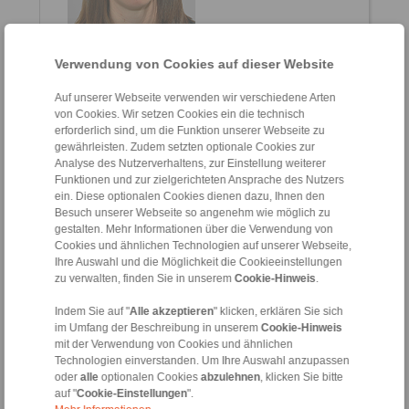
Verwendung von Cookies auf dieser Website
Alessia Fontana
Sales Assistant
Auf unserer Webseite verwenden wir verschiedene Arten
+39 02 93 571 297
von Cookies. Wir setzen Cookies ein die technisch
alessia.fontana@ringspann.it
erforderlich sind, um die Funktion unserer Webseite zu
gewährleisten. Zudem setzten optionale Cookies zur
Analyse des Nutzerverhaltens, zur Einstellung weiterer
Clamping Fixtures
Funktionen und zur zielgerichteten Ansprache des Nutzers
ein. Diese optionalen Cookies dienen dazu, Ihnen den
Besuch unserer Webseite so angenehm wie möglich zu
gestalten. Mehr Informationen über die Verwendung von
Cookies und ähnlichen Technologien auf unserer Webseite,
Ihre Auswahl und die Möglichkeit die Cookieeinstellungen
zu verwalten, finden Sie in unserem
Cookie-Hinweis
.
Indem Sie auf "
Alle akzeptieren
" klicken, erklären Sie sich
im Umfang der Beschreibung in unserem
Cookie-Hinweis
mit der Verwendung von Cookies und ähnlichen
Technologien einverstanden. Um Ihre Auswahl anzupassen
Osvaldo Alioli
oder
alle
optionalen Cookies
abzulehnen
, klicken Sie bitte
Via Borghetto, 41
auf "
Cookie-Einstellungen
".
20832 Desio