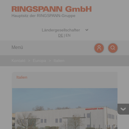
Hauptsitz der RINGSPANN-Gruppe
DE
|
EN
Menü
Kontakt
>
Europa
>
Italien
Italien