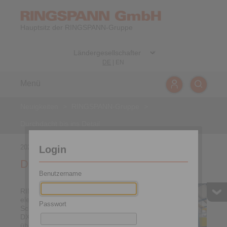
Hauptsitz der RINGSPANN-Gruppe
DE
|
EN
Menü
Neuigkeiten
>
RINGSPANN-Gruppe
>
Durchdacht bis ins Detail
2024-09-03
Login
Durchdacht bis ins Detail
Benutzername
RINGSPANN hat die
elektrohydraulischen
Passwort
Scheibenbremsen seiner
DX-Serie komplett
überarbeitet