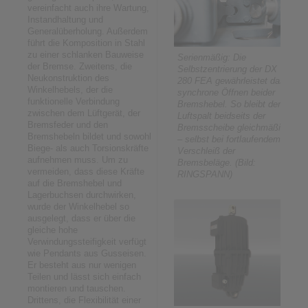
vereinfacht auch ihre Wartung,
Instandhaltung und
Generalüberholung. Außerdem
führt die Komposition in Stahl
zu einer schlanken Bauweise
Serienmäßig: Die
der Bremse. Zweitens, die
Selbstzentrierung der DX
Neukonstruktion des
280 FEA gewährleistet das
Winkelhebels, der die
synchrone Öffnen beider
funktionelle Verbindung
Bremshebel. So bleibt der
zwischen dem Lüftgerät, der
Luftspalt beidseits der
Bremsfeder und den
Bremsscheibe gleichmäßig
Bremshebeln bildet und sowohl
– selbst bei fortlaufendem
Biege- als auch Torsionskräfte
Verschleiß der
aufnehmen muss. Um zu
Bremsbeläge. (Bild:
vermeiden, dass diese Kräfte
RINGSPANN)
auf die Bremshebel und
Lagerbuchsen durchwirken,
wurde der Winkelhebel so
ausgelegt, dass er über die
gleiche hohe
Verwindungssteifigkeit verfügt
wie Pendants aus Gusseisen.
Er besteht aus nur wenigen
Teilen und lässt sich einfach
montieren und tauschen.
Drittens, die Flexibilität einer