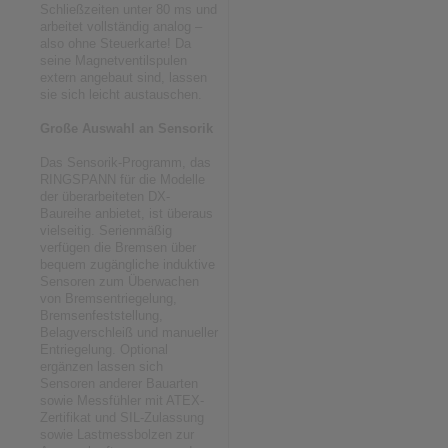
Schließzeiten unter 80 ms und
arbeitet vollständig analog –
also ohne Steuerkarte! Da
seine Magnetventilspulen
extern angebaut sind, lassen
sie sich leicht austauschen.
Große Auswahl an Sensorik
Das Sensorik-Programm, das
RINGSPANN für die Modelle
der überarbeiteten DX-
Baureihe anbietet, ist überaus
vielseitig. Serienmäßig
verfügen die Bremsen über
bequem zugängliche induktive
Sensoren zum Überwachen
von Bremsentriegelung,
Bremsenfeststellung,
Belagverschleiß und manueller
Entriegelung. Optional
ergänzen lassen sich
Sensoren anderer Bauarten
sowie Messfühler mit ATEX-
Zertifikat und SIL-Zulassung
sowie Lastmessbolzen zur