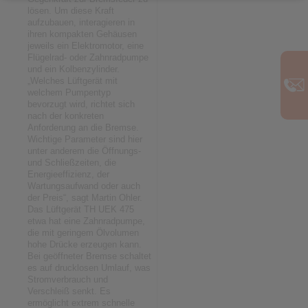
lösen. Um diese Kraft
aufzubauen, interagieren in
ihren kompakten Gehäusen
jeweils ein Elektromotor, eine
Flügelrad- oder Zahnradpumpe
und ein Kolbenzylinder.
„Welches Lüftgerät mit
welchem Pumpentyp
bevorzugt wird, richtet sich
nach der konkreten
Anforderung an die Bremse.
Wichtige Parameter sind hier
unter anderem die Öffnungs-
und Schließzeiten, die
Energieeffizienz, der
Wartungsaufwand oder auch
der Preis“, sagt Martin Ohler.
Das Lüftgerät TH UEK 475
etwa hat eine Zahnradpumpe,
die mit geringem Ölvolumen
hohe Drücke erzeugen kann.
Bei geöffneter Bremse schaltet
es auf drucklosen Umlauf, was
Stromverbrauch und
Verschleiß senkt. Es
ermöglicht extrem schnelle