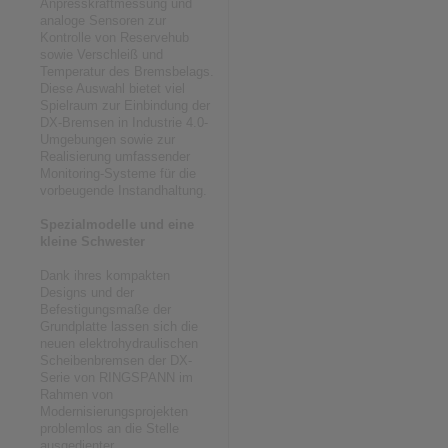
Anpresskraftmessung und
analoge Sensoren zur
Kontrolle von Reservehub
sowie Verschleiß und
Temperatur des Bremsbelags.
Diese Auswahl bietet viel
Spielraum zur Einbindung der
DX-Bremsen in Industrie 4.0-
Umgebungen sowie zur
Realisierung umfassender
Monitoring-Systeme für die
vorbeugende Instandhaltung.
Spezialmodelle und eine
kleine Schwester
Dank ihres kompakten
Designs und der
Befestigungsmaße der
Grundplatte lassen sich die
neuen elektrohydraulischen
Scheibenbremsen der DX-
Serie von RINGSPANN im
Rahmen von
Modernisierungsprojekten
problemlos an die Stelle
ausgedienter