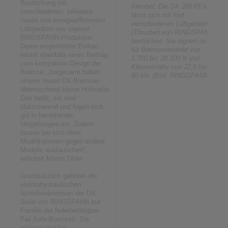
Bestückung mit
Flexibel: Die DX 280 FEA
verschiedenen, teilweise
lässt sich mit fünf
neuen und energieeffizienten
verschiedenen Lüftgeräten
Lüftgeräten aus eigener
(Thruster) von RINGSPANN
RINGSPANN-Produktion.
bestücken. Sie eignen sich
Deren eingerückter Einbau
für Bremsmomente von
leistet ebenfalls einen Beitrag
1.700 bis 28.100 N und
zum kompakten Design der
Klemmkräfte von 22,5 bis
Bremse. „Insgesamt haben
80 kN. (Bild: RINGSPANN)
unsere neuen DX-Bremsen
überraschend kleine Hüllmaße.
Das heißt, sie sind
platzsparend und fügen sich
gut in bestehende
Umgebungen ein. Zudem
lassen sie sich ohne
Modifikationen gegen andere
Modelle austauschen“,
erläutert Martin Ohler.
Grundsätzlich gehören die
elektrohydraulischen
Scheibenbremsen der DX-
Serie von RINGSPANN zur
Familie der federbetätigten
Fail-Safe-Bremsen. Sie
packen also bei