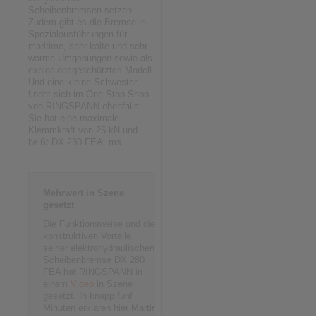
Scheibenbremsen setzen.
Zudem gibt es die Bremse in
Spezialausführungen für
maritime, sehr kalte und sehr
warme Umgebungen sowie als
explosionsgeschütztes Modell.
Und eine kleine Schwester
findet sich im One-Stop-Shop
von RINGSPANN ebenfalls:
Sie hat eine maximale
Klemmkraft von 25 kN und
heißt DX 230 FEA. ms
Mehrwert in Szene
gesetzt
Die Funktionsweise und die
konstruktiven Vorteile
seiner elektrohydraulischen
Scheibenbremse DX 280
FEA hat RINGSPANN in
einem
Video
in Szene
gesetzt. In knapp fünf
Minuten erklären hier Martin