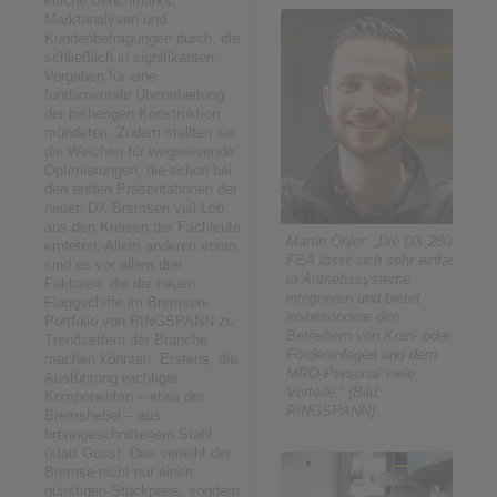
etliche Benchmarks,
Marktanalysen und
Kundenbefragungen durch, die
schließlich in signifikanten
Vorgaben für eine
fundamentale Überarbeitung
der bisherigen Konstruktion
mündeten. Zudem stellten sie
die Weichen für wegweisende
Optimierungen, die schon bei
den ersten Präsentationen der
neuen DX-Bremsen viel Lob
aus den Kreisen der Fachleute
Martin Ohler: „Die DX 280
ernteten. Allem anderen voran
FEA lässt sich sehr einfach
sind es vor allem drei
in Antriebssysteme
Faktoren, die die neuen
integrieren und bietet
Flaggschiffe im Bremsen-
insbesondere den
Portfolio von RINGSPANN zu
Betreibern von Kran- oder
Trendsettern der Branche
Förderanlagen und dem
machen könnten. Erstens, die
MRO-Personal viele
Ausführung wichtiger
Vorteile.“ (Bild:
Komponenten – etwa der
RINGSPANN)
Bremshebel – aus
brenngeschnittenem Stahl
(statt Guss). Das verleiht der
Bremse nicht nur einen
günstigen Stückpreis, sondern