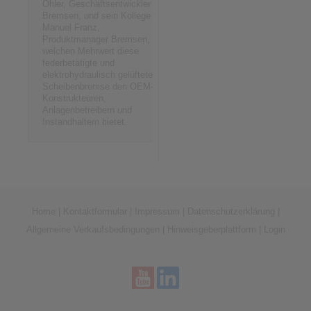
Ohler, Geschäftsentwickler
Bremsen, und sein Kollege
Manuel Franz,
Produktmanager Bremsen,
welchen Mehrwert diese
federbetätigte und
elektrohydraulisch gelüftete
Scheibenbremse den OEM-
Konstrukteuren,
Anlagenbetreibern und
Instandhaltern bietet.
Home
|
Kontaktformular
|
Impressum
|
Datenschutzerklärung
|
Allgemeine Verkaufsbedingungen
|
Hinweisgeberplattform
|
Login