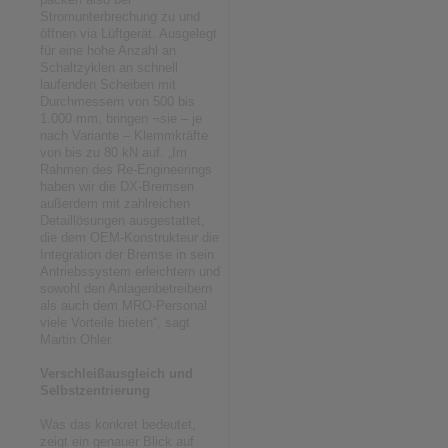
Stromunterbrechung zu und
öffnen via Lüftgerät. Ausgelegt
für eine hohe Anzahl an
Schaltzyklen an schnell
laufenden Scheiben mit
Durchmessern von 500 bis
1.000 mm, bringen ¬sie – je
nach Variante – Klemmkräfte
von bis zu 80 kN auf. „Im
Rahmen des Re-Engineerings
haben wir die DX-Bremsen
außerdem mit zahlreichen
Detaillösungen ausgestattet,
die dem OEM-Konstrukteur die
Integration der Bremse in sein
Antriebssystem erleichtern und
sowohl den Anlagenbetreibern
als auch dem MRO-Personal
viele Vorteile bieten“, sagt
Martin Ohler.
Verschleißausgleich und
Selbstzentrierung
Was das konkret bedeutet,
zeigt ein genauer Blick auf