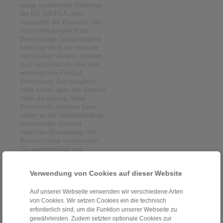
einige funktionelle Merkmale
der DX 280 FEA, dem
Topmodell der Baureihe. Der
Verschleißausgleich der
Bremsbeläge beispielsweise
kann hier nicht nur manuell
nachjustiert werden, sondern
auch automatisch über eine
wartungsfreie Freilauf-
Einrichtung. Der Ausgleich
stellt sicher, dass die Bremse
stets die gleiche, hohe
Klemmkraft entfalten kann,
indem er den betriebsbedingt
wachsenden Abstand
zwischen Bremsbelag und
Bremsscheibe kompensiert.
Die serienmäßige und
wartungsfreie
Selbstzentrierung hingegen
Verwendung von Cookies auf dieser Website
gewährleistet das synchrone
Öffnen beider Bremshebel.
Dadurch bleibt der Lüftspalt
Auf unserer Webseite verwenden wir verschiedene Arten
beidseits der Bremsscheibe
von Cookies. Wir setzen Cookies ein die technisch
gleichmäßig – selbst bei
erforderlich sind, um die Funktion unserer Webseite zu
fortlaufendem Verschleiß der
gewährleisten. Zudem setzten optionale Cookies zur