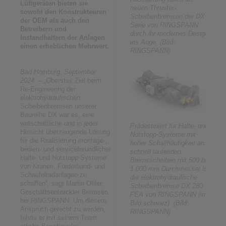
Lüftgeräten bieten sie
neuen Thruster-
sowohl den Konstrukteuren
Scheibenbremsen der DX-
der OEM als auch den
Serie von RINGSPANN
Betreibern und
durch ihr modernes Design
Instandhaltern der Anlagen
ins Auge. (Bild:
einen erheblichen Mehrwert.
RINGSPANN)
Bad Homburg, September
2024.
– „Oberstes Ziel beim
Re-Engineering der
elektrohydraulischen
Scheibenbremsen unserer
Baureihe DX war es, eine
wirtschaftliche und in jeder
Prädestiniert für Halte- und
Hinsicht überzeugende Lösung
Notstopp-Systeme mit
für die Realisierung montage-,
hoher Schalthäufigkeit an
bedien- und servicefreundlicher
schnell laufenden
Halte- und Notstopp-Systeme
Bremsscheiben mit 500 bis
von Kranen, Förderband- und
1.000 mm Durchmesser ist
Schaufelradanlagen zu
die elektrohydraulische
schaffen“, sagt Martin Ohler,
Scheibenbremse DX 280
Geschäftsentwickler Bremsen
FEA von RINGSPANN (im
bei RINGSPANN. Um diesem
Bild schwarz). (Bild:
Anspruch gerecht zu werden,
RINGSPANN)
führte er mit seinem Team