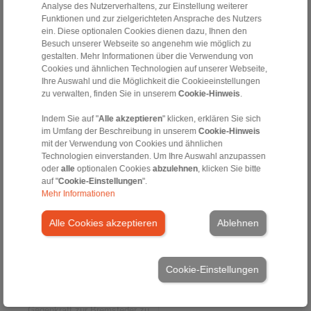
Bremsbeläge. Ein weiterer
Analyse des Nutzerverhaltens, zur Einstellung weiterer
Ausgleichsmechanismus sorgt
Funktionen und zur zielgerichteten Ansprache des Nutzers
dafür, dass die Bremsbeläge in
ein. Diese optionalen Cookies dienen dazu, Ihnen den
gelüftetem Zustand exakt
Besuch unserer Webseite so angenehm wie möglich zu
parallel stehen. Der Abstand
gestalten. Mehr Informationen über die Verwendung von
der Beläge zur Bremsscheibe
Cookies und ähnlichen Technologien auf unserer Webseite,
ist also entkoppelt von der V-
Ihre Auswahl und die Möglichkeit die Cookieeinstellungen
Stellung der Bremshebel und
zu verwalten, finden Sie in unserem
Cookie-Hinweis
.
überall gleich. Dieser
Mechanismus lässt sich
Indem Sie auf "
Alle akzeptieren
" klicken, erklären Sie sich
einfach mit Stellschrauben
im Umfang der Beschreibung in unserem
Cookie-Hinweis
justieren.
mit der Verwendung von Cookies und ähnlichen
Lüftgeräte aus eigener
Technologien einverstanden. Um Ihre Auswahl anzupassen
Fertigung
oder
alle
optionalen Cookies
abzulehnen
, klicken Sie bitte
auf "
Cookie-Einstellungen
".
Die DX 280 FEA lässt sich mit
Mehr Informationen
verschiedenen, teilweise
neuen Lüftgeräten von
Alle Cookies akzeptieren
Ablehnen
RINGSPANN bestücken. Sie
eignen sich für
Bremsmomente von 1.700 bis
28.100 N und Klemmkräfte von
Cookie-Einstellungen
22,5 bis 80 kN. Ihre Aufgabe
ist es, die Bremse über eine
elektrohydraulisch erzeugte
Gegenkraft zur Bremsfeder zu