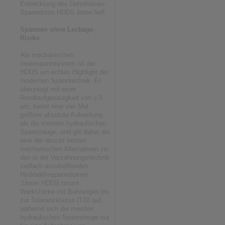
Entwicklung des Dehnhülsen-
Spanndorns HDDS leiten ließ.
Spannen ohne Leckage-
Risiko
Als mechanisches
Innenspannsystem ist der
HDDS ein echtes Highlight der
modernen Spanntechnik. Er
überzeugt mit einer
Rundlaufgenauigkeit von ≤ 5
µm, bietet eine vier Mal
größere absolute Aufweitung
als die meisten hydraulischen
Spannzeuge, und gilt daher als
eine der derzeit besten
mechanischen Alternativen zu
den in der Verzahnungstechnik
vielfach anzutreffenden
Hydrodehnspanndornen.
„Unser HDDS nimmt
Werkstücke mit Bohrungen bis
zur Toleranzklasse IT10 auf,
während sich die meisten
hydraulischen Spannzeuge nur