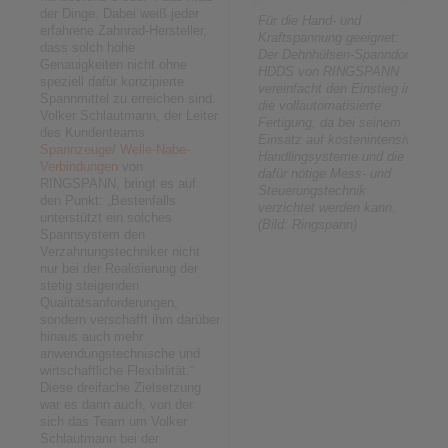
der Dinge. Dabei weiß jeder
Für die Hand- und
erfahrene Zahnrad-Hersteller,
Kraftspannung geeignet:
dass solch hohe
Der Dehnhülsen-Spanndorn
Genauigkeiten nicht ohne
HDDS von RINGSPANN
speziell dafür konzipierte
vereinfacht den Einstieg in
Spannmittel zu erreichen sind.
die vollautomatisierte
Volker Schlautmann, der Leiter
Fertigung, da bei seinem
des Kundenteams
Einsatz auf kostenintensive
Spannzeuge
/
Welle-Nabe-
Handlingsysteme und die
Verbindungen
von
dafür nötige Mess- und
RINGSPANN, bringt es auf
Steuerungstechnik
den Punkt: „Bestenfalls
verzichtet werden kann.
unterstützt ein solches
(Bild: Ringspann)
Spannsystem den
Verzahnungstechniker nicht
nur bei der Realisierung der
stetig steigenden
Qualitätsanforderungen,
sondern verschafft ihm darüber
hinaus auch mehr
anwendungstechnische und
wirtschaftliche Flexibilität.“
Diese dreifache Zielsetzung
war es dann auch, von der
sich das Team um Volker
Schlautmann bei der