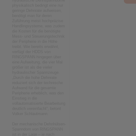
hydraulische Dehnspanndorne
physikalisch bedingt eine nur
geringe Dehnrate aufweisen,
benötigt man für deren
Zuführung meist hochpräzise
Handlingsysteme, was zudem
die Kosten für die benötigte
Mess- und Steuerungstechnik
der Peripherie in die Höhe
treibt. Wie bereits erwähnt,
verfügt der HDDS von
RINGSPANN hingegen über
eine Aufweitung, die vier Mal
größer ist als die vieler
hydraulischer Spannzeuge.
„Durch die hohe Dehnrate
reduziert sich der technische
Aufwand für die gesamte
Peripherie erheblich, was den
Einstieg in die
vollautomatisierte Bearbeitung
deutlich vereinfacht“, betont
Volker Schlautmann.
Der mechanische Dehnhülsen-
Spanndorn von RINGSPANN
ist in der Lage – je nach