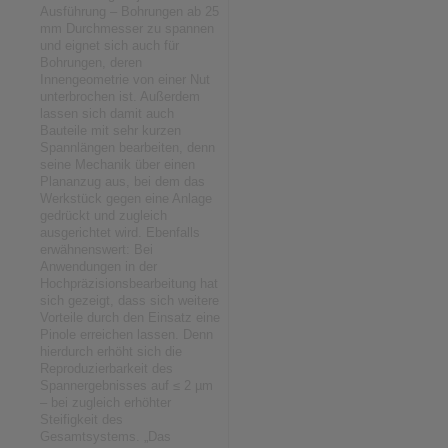
Ausführung – Bohrungen ab 25
mm Durchmesser zu spannen
und eignet sich auch für
Bohrungen, deren
Innengeometrie von einer Nut
unterbrochen ist. Außerdem
lassen sich damit auch
Bauteile mit sehr kurzen
Spannlängen bearbeiten, denn
seine Mechanik über einen
Plananzug aus, bei dem das
Werkstück gegen eine Anlage
gedrückt und zugleich
ausgerichtet wird. Ebenfalls
erwähnenswert: Bei
Anwendungen in der
Hochpräzisionsbearbeitung hat
sich gezeigt, dass sich weitere
Vorteile durch den Einsatz eine
Pinole erreichen lassen. Denn
hierdurch erhöht sich die
Reproduzierbarkeit des
Spannergebnisses auf ≤ 2 µm
– bei zugleich erhöhter
Steifigkeit des
Gesamtsystems. „Das