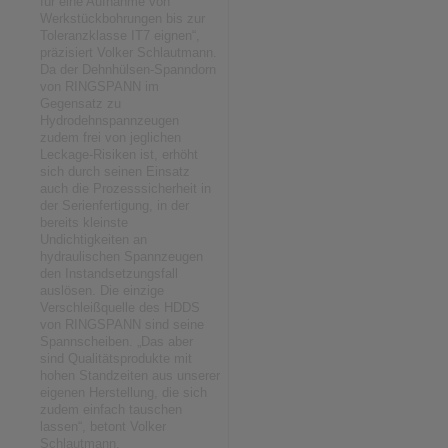
für eine Aufnahme von
Werkstückbohrungen bis zur
Toleranzklasse IT7 eignen“,
präzisiert Volker Schlautmann.
Da der Dehnhülsen-Spanndorn
von RINGSPANN im
Gegensatz zu
Hydrodehnspannzeugen
zudem frei von jeglichen
Leckage-Risiken ist, erhöht
sich durch seinen Einsatz
auch die Prozesssicherheit in
der Serienfertigung, in der
bereits kleinste
Undichtigkeiten an
hydraulischen Spannzeugen
den Instandsetzungsfall
auslösen. Die einzige
Verschleißquelle des HDDS
von RINGSPANN sind seine
Spannscheiben. „Das aber
sind Qualitätsprodukte mit
hohen Standzeiten aus unserer
eigenen Herstellung, die sich
zudem einfach tauschen
lassen“, betont Volker
Schlautmann.