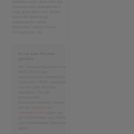
bedeutet auch, dass sich das
Spannsystem unempfindlich
zeigt gegenüber sehr große,
durch die Werkzeuge
aufgebrachte radiale
Wirkkräfte“, erklärt Volker
Schlautmann. ms
In nur zwei Wochen
geliefert
Als Standard-Baureihe kann
RINGSPANN den
mechanischen Dehnhülsen-
Spanndorn HDDS innerhalb
von nur zwei Wochen
ausliefern. Für die
vereinfachte
Konstruktionsarbeit stehen
auf der
Website des
Unternehmens
zudem die
3D CAD-Modelle des HDDS
zum kostenfreien Download
parat.