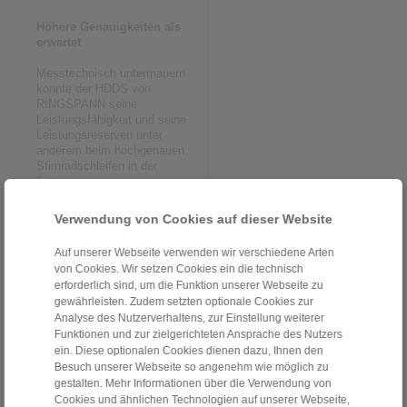
Höhere Genauigkeiten als
erwartet
Messtechnisch untermauern
konnte der HDDS von
RINGSPANN seine
Leistungsfähigkeit und seine
Leistungsreserven unter
anderem beim hochgenauen
Stirnradschleifen in der
Fertigung eines
schweizerischen
Getriebebauers. Hier wurden
Verwendung von Cookies auf dieser Website
seine Plan- und
Rundlaufgenauigkeit sowohl
Auf unserer Webseite verwenden wir verschiedene Arten
mit einem Kontrollwerkstück
von Cookies. Wir setzen Cookies ein die technisch
an einer taktilen
erforderlich sind, um die Funktion unserer Webseite zu
Messvorrichtung überprüft als
gewährleisten. Zudem setzten optionale Cookies zur
auch mit einem Original-
Analyse des Nutzerverhaltens, zur Einstellung weiterer
Rohling in einem Koordinaten-
Messsystem. Dabei fielen die
Funktionen und zur zielgerichteten Ansprache des Nutzers
Ergebnisse noch besser aus
ein. Diese optionalen Cookies dienen dazu, Ihnen den
als erwartet: Für die
Besuch unserer Webseite so angenehm wie möglich zu
Genauigkeiten zeigten die
gestalten. Mehr Informationen über die Verwendung von
Messgeräte beim Planlauf ≤ 2
Cookies und ähnlichen Technologien auf unserer Webseite,