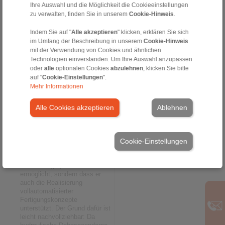
µm und im Rundlauf ≤ 3 µm
Ihre Auswahl und die Möglichkeit die Cookieeinstellungen
an. „Zudem lag die erzielte
zu verwalten, finden Sie in unserem
Cookie-Hinweis
.
Geometriegenauigkeit der
Evolventenverzahnung beim
Indem Sie auf "
Alle akzeptieren
" klicken, erklären Sie sich
Serien-Werkstück deutlich
im Umfang der Beschreibung in unserem
Cookie-Hinweis
innerhalb der definierten
mit der Verwendung von Cookies und ähnlichen
Toleranzgrenzen und damit
Technologien einverstanden. Um Ihre Auswahl anzupassen
deutlich über den
oder
alle
optionalen Cookies
abzulehnen
, klicken Sie bitte
Anforderungen des Kunden“,
auf "
Cookie-Einstellungen
".
berichtet Volker Schlautmann.
Mehr Informationen
Hohe Flexibilität durch
große Aufweitung
Alle Cookies akzeptieren
Ablehnen
In anderen Praxisfällen hat
sich inzwischen gezeigt, dass
der Dehnhülsen-Spanndorn
Cookie-Einstellungen
von RINGSPANN nicht nur die
Erzielung hoher
Verzahnungsqualitäten
ermöglicht, sondern dass er
auch die Realisierung
vollautomatisierter
Fertigungskonzepte
unterstützt. Der Grund dafür ist
leicht nachvollziehbar: Da