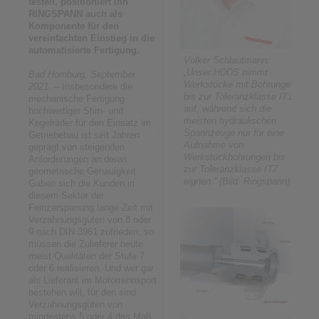
testen, positioniert ihn
RINGSPANN auch als
Komponente für den
vereinfachten Einstieg in die
automatisierte Fertigung.
Volker Schlautmann:
„Unser HDDS nimmt
Bad Homburg, September
Werkstücke mit Bohrungen
2021.
– Insbesondere die
bis zur Toleranzklasse IT10
mechanische Fertigung
auf, während sich die
hochwertiger Stirn- und
meisten hydraulischen
Kegelräder für den Einsatz im
Spannzeuge nur für eine
Getriebebau ist seit Jahren
Aufnahme von
geprägt von steigenden
Werkstückbohrungen bis
Anforderungen an deren
zur Toleranzklasse IT7
geometrische Genauigkeit.
eignen.“ (Bild: Ringspann)
Gaben sich die Kunden in
diesem Sektor der
Feinzerspanung lange Zeit mit
Verzahnungsgüten von 8 oder
9 nach DIN 3961 zufrieden, so
müssen die Zulieferer heute
meist Qualitäten der Stufe 7
oder 6 realisieren. Und wer gar
als Lieferant im Motorrennsport
bestehen will, für den sind
Verzahnungsgüten von
mindestens 5 oder 4 das Maß