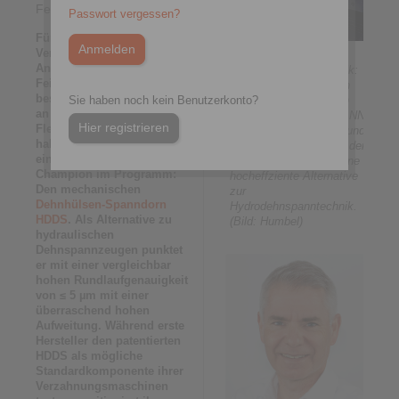
Feinzerspanung
Passwort vergessen?
Für alle Hersteller von
Verzahnungsmaschinen und
Hidden-Champion der
Anwender im Bereich der
modernen Spanntechnik:
Feinzerspanung, die
Mit dem mechanischen
besonders hohe Ansprüche
Dehnhülsen-Spanndorn
Sie haben noch kein Benutzerkonto?
an die Präzision und
HDDS bietet RINGSPANN
Hier registrieren
Flexibilität ihrer Spannzeuge
den Maschinenbauern und
haben, führt RINGSPANN
Anwendern im Bereich der
einen echten Hidden-
Verzahnungstechnik eine
Champion im Programm:
hocheffziente Alternative
Den mechanischen
zur
Dehnhülsen-Spanndorn
Hydrodehnspanntechnik.
HDDS
. Als Alternative zu
(Bild: Humbel)
hydraulischen
Dehnspannzeugen punktet
er mit einer vergleichbar
hohen Rundlaufgenauigkeit
von ≤ 5 µm mit einer
überraschend hohen
Aufweitung. Während erste
Hersteller den patentierten
HDDS als mögliche
Standardkomponente ihrer
Verzahnungsmaschinen