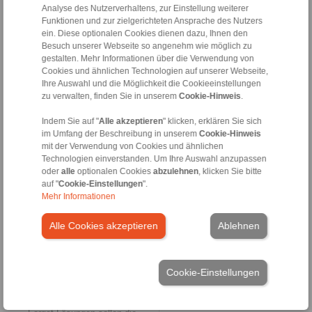
Analyse des Nutzerverhaltens, zur Einstellung weiterer
beste Anschlussart des Kabels
Funktionen und zur zielgerichteten Ansprache des Nutzers
– gelenkig, starr, geschraubt
oder geklemmt – oder die
ein. Diese optionalen Cookies dienen dazu, Ihnen den
Ausführung der
Besuch unserer Webseite so angenehm wie möglich zu
Abstreifdichtung. Außerdem ist
gestalten. Mehr Informationen über die Verwendung von
es wichtig zu wissen, für
Cookies und ähnlichen Technologien auf unserer Webseite,
welche Verlegungen das Kabel
Ihre Auswahl und die Möglichkeit die Cookieeinstellungen
ausgelegt sein muss.
zu verwalten, finden Sie in unserem
Cookie-Hinweis
.
Das klingt jetzt tatsächlich
Indem Sie auf "
Alle akzeptieren
" klicken, erklären Sie sich
nach viel Feinarbeit bei der
im Umfang der Beschreibung in unserem
Cookie-Hinweis
Bestimmung des optimalen
mit der Verwendung von Cookies und ähnlichen
Kraftkabels…
Technologien einverstanden. Um Ihre Auswahl anzupassen
Kny:
… ja, das wird oft
oder
alle
optionalen Cookies
abzulehnen
, klicken Sie bitte
unterschätzt. Von
auf "
Cookie-Einstellungen
".
Nachlässigkeiten bei der
Mehr Informationen
technischen Auslegung und
Dimensionierung der Druck-
Alle Cookies akzeptieren
Ablehnen
Zug-Kabel kann ich nur
abraten; ebenso wie von
Bestellungen aus Online-
Katalogen unbekannter
Cookie-Einstellungen
Anbieter. Man sollte sich vor
allem zwei Dinge vor Augen
halten: Erstens, als Fire-and-