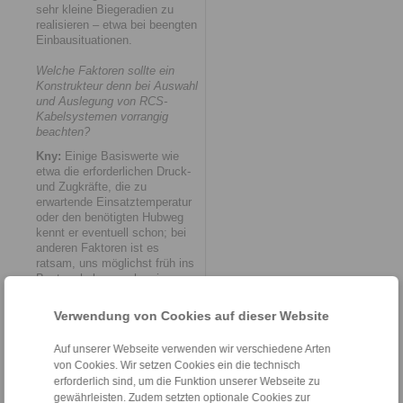
sehr kleine Biegeradien zu
realisieren – etwa bei beengten
Einbausituationen.
Welche Faktoren sollte ein
Konstrukteur denn bei Auswahl
und Auslegung von RCS-
Kabelsystemen vorrangig
beachten?
Kny:
Einige Basiswerte wie
etwa die erforderlichen Druck-
und Zugkräfte, die zu
erwartende Einsatztemperatur
oder den benötigten Hubweg
kennt er eventuell schon; bei
anderen Faktoren ist es
ratsam, uns möglichst früh ins
Boot zu holen – schon im
Teststadium. Denn viele
Fragen lassen sich nur
Verwendung von Cookies auf dieser Website
treffsicher beantworten, wenn
wir die konkrete Anwendung
Auf unserer Webseite verwenden wir verschiedene Arten
kennen. Das betrifft
von Cookies. Wir setzen Cookies ein die technisch
beispielsweise die passende
erforderlich sind, um die Funktion unserer Webseite zu
Auslegung der Endteile –
gewährleisten. Zudem setzten optionale Cookies zur
verzinkt oder rostfrei –, die