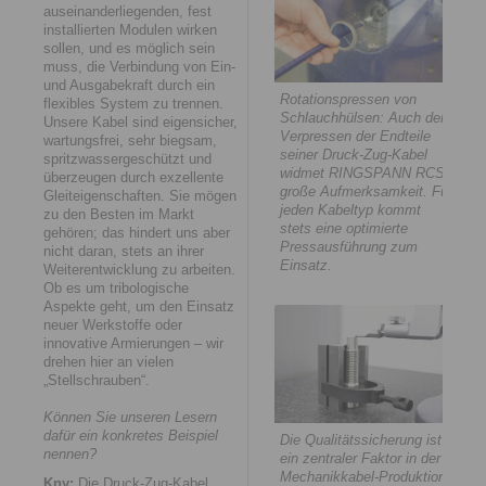
auseinanderliegenden, fest
installierten Modulen wirken
sollen, und es möglich sein
muss, die Verbindung von Ein-
und Ausgabekraft durch ein
Rotationspressen von
flexibles System zu trennen.
Schlauchhülsen: Auch dem
Unsere Kabel sind eigensicher,
Verpressen der Endteile
wartungsfrei, sehr biegsam,
seiner Druck-Zug-Kabel
spritzwassergeschützt und
widmet RINGSPANN RCS
überzeugen durch exzellente
große Aufmerksamkeit. Für
Gleiteigenschaften. Sie mögen
jeden Kabeltyp kommt
zu den Besten im Markt
stets eine optimierte
gehören; das hindert uns aber
Pressausführung zum
nicht daran, stets an ihrer
Einsatz.
Weiterentwicklung zu arbeiten.
Ob es um tribologische
Aspekte geht, um den Einsatz
neuer Werkstoffe oder
innovative Armierungen – wir
drehen hier an vielen
„Stellschrauben“.
Können Sie unseren Lesern
dafür ein konkretes Beispiel
Die Qualitätssicherung ist
nennen?
ein zentraler Faktor in der
Mechanikkabel-Produktion
Kny:
Die Druck-Zug-Kabel