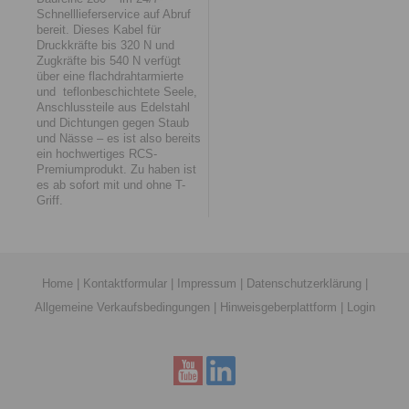
Schnelllieferservice auf Abruf
bereit. Dieses Kabel für
Druckkräfte bis 320 N und
Zugkräfte bis 540 N verfügt
über eine flachdrahtarmierte
und teflonbeschichtete Seele,
Anschlussteile aus Edelstahl
und Dichtungen gegen Staub
und Nässe – es ist also bereits
ein hochwertiges RCS-
Premiumprodukt. Zu haben ist
es ab sofort mit und ohne T-
Griff.
Home
|
Kontaktformular
|
Impressum
|
Datenschutzerklärung
|
Allgemeine Verkaufsbedingungen
|
Hinweisgeberplattform
|
Login