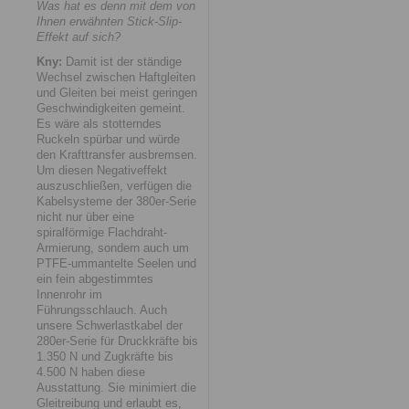
Was hat es denn mit dem von
Ihnen erwähnten Stick-Slip-
Effekt auf sich?
Kny:
Damit ist der ständige
Wechsel zwischen Haftgleiten
und Gleiten bei meist geringen
Geschwindigkeiten gemeint.
Es wäre als stotterndes
Ruckeln spürbar und würde
den Krafttransfer ausbremsen.
Um diesen Negativeffekt
auszuschließen, verfügen die
Kabelsysteme der 380er-Serie
nicht nur über eine
spiralförmige Flachdraht-
Armierung, sondern auch um
PTFE-ummantelte Seelen und
ein fein abgestimmtes
Innenrohr im
Führungsschlauch. Auch
unsere Schwerlastkabel der
280er-Serie für Druckkräfte bis
1.350 N und Zugkräfte bis
4.500 N haben diese
Ausstattung. Sie minimiert die
Gleitreibung und erlaubt es,