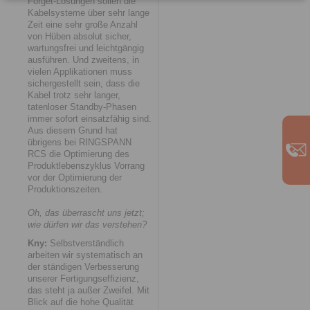
Forget-Lösungen sollen die
Kabelsysteme über sehr lange
Zeit eine sehr große Anzahl
von Hüben absolut sicher,
wartungsfrei und leichtgängig
ausführen. Und zweitens, in
vielen Applikationen muss
sichergestellt sein, dass die
Kabel trotz sehr langer,
tatenloser Standby-Phasen
immer sofort einsatzfähig sind.
Aus diesem Grund hat
übrigens bei RINGSPANN
RCS die Optimierung des
Produktlebenszyklus Vorrang
vor der Optimierung der
Produktionszeiten.
Oh, das überrascht uns jetzt;
wie dürfen wir das verstehen?
Kny:
Selbstverständlich
arbeiten wir systematisch an
der ständigen Verbesserung
unserer Fertigungseffizienz,
das steht ja außer Zweifel. Mit
Blick auf die hohe Qualität