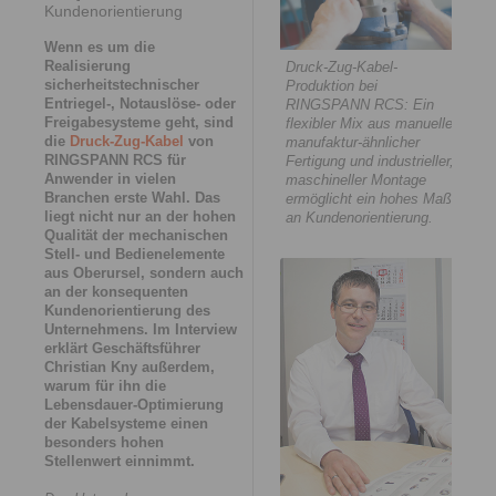
Kundenorientierung
Wenn es um die
Realisierung
Druck-Zug-Kabel-
sicherheitstechnischer
Produktion bei
Entriegel-, Notauslöse- oder
RINGSPANN RCS: Ein
Freigabesysteme geht, sind
flexibler Mix aus manueller,
die
Druck-Zug-Kabel
von
manufaktur-ähnlicher
RINGSPANN RCS für
Fertigung und industrieller,
Anwender in vielen
maschineller Montage
Branchen erste Wahl. Das
ermöglicht ein hohes Maß
liegt nicht nur an der hohen
an Kundenorientierung.
Qualität der mechanischen
Stell- und Bedienelemente
aus Oberursel, sondern auch
an der konsequenten
Kundenorientierung des
Unternehmens. Im Interview
erklärt Geschäftsführer
Christian Kny außerdem,
warum für ihn die
Lebensdauer-Optimierung
der Kabelsysteme einen
besonders hohen
Stellenwert einnimmt.