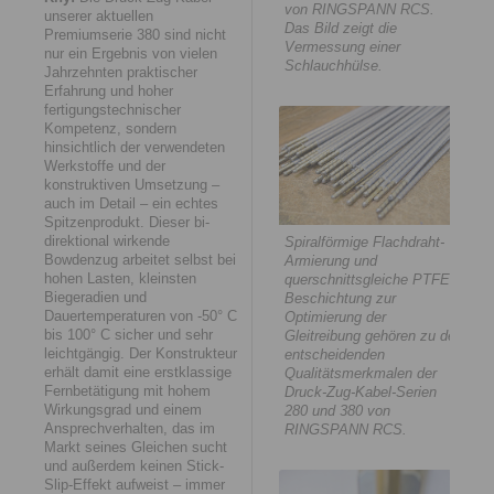
von RINGSPANN RCS.
unserer aktuellen
Das Bild zeigt die
Premiumserie 380 sind nicht
Vermessung einer
nur ein Ergebnis von vielen
Schlauchhülse.
Jahrzehnten praktischer
Erfahrung und hoher
fertigungstechnischer
Kompetenz, sondern
hinsichtlich der verwendeten
Werkstoffe und der
konstruktiven Umsetzung –
auch im Detail – ein echtes
Spitzenprodukt. Dieser bi-
direktional wirkende
Spiralförmige Flachdraht-
Bowdenzug arbeitet selbst bei
Armierung und
hohen Lasten, kleinsten
querschnittsgleiche PTFE-
Biegeradien und
Beschichtung zur
Dauertemperaturen von -50° C
Optimierung der
bis 100° C sicher und sehr
Gleitreibung gehören zu den
leichtgängig. Der Konstrukteur
entscheidenden
erhält damit eine erstklassige
Qualitätsmerkmalen der
Fernbetätigung mit hohem
Druck-Zug-Kabel-Serien
Wirkungsgrad und einem
280 und 380 von
Ansprechverhalten, das im
RINGSPANN RCS.
Markt seines Gleichen sucht
und außerdem keinen Stick-
Slip-Effekt aufweist – immer