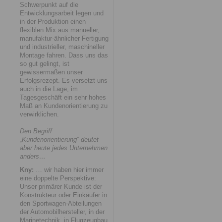
Schwerpunkt auf die
Entwicklungsarbeit legen und
in der Produktion einen
flexiblen Mix aus manueller,
manufaktur-ähnlicher Fertigung
und industrieller, maschineller
Montage fahren. Dass uns das
so gut gelingt, ist
gewissermaßen unser
Erfolgsrezept. Es versetzt uns
auch in die Lage, im
Tagesgeschäft ein sehr hohes
Maß an Kundenorientierung zu
verwirklichen.
Den Begriff
„Kundenorientierung“ deutet
aber heute jedes Unternehmen
anders…
Kny:
… wir haben hier immer
eine doppelte Perspektive:
Unser primärer Kunde ist der
Konstrukteur oder Einkäufer in
den Sportwagen-Abteilungen
der Automobilhersteller, in der
Marinetechnik, in Flugzeugbau