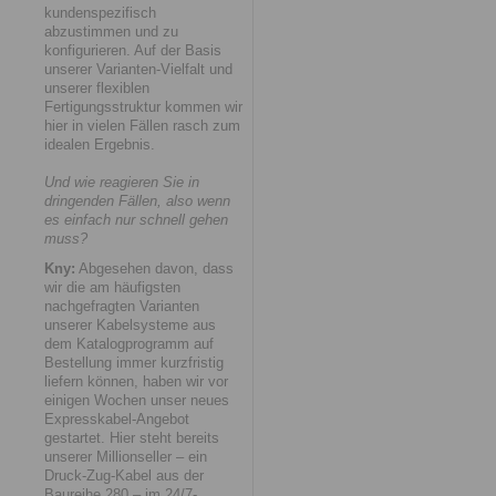
kundenspezifisch
abzustimmen und zu
konfigurieren. Auf der Basis
unserer Varianten-Vielfalt und
unserer flexiblen
Fertigungsstruktur kommen wir
hier in vielen Fällen rasch zum
idealen Ergebnis.
Und wie reagieren Sie in
dringenden Fällen, also wenn
es einfach nur schnell gehen
muss?
Kny:
Abgesehen davon, dass
wir die am häufigsten
nachgefragten Varianten
unserer Kabelsysteme aus
dem Katalogprogramm auf
Bestellung immer kurzfristig
liefern können, haben wir vor
einigen Wochen unser neues
Expresskabel-Angebot
gestartet. Hier steht bereits
unserer Millionseller – ein
Druck-Zug-Kabel aus der
Baureihe 280 – im 24/7-