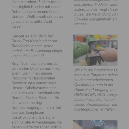
doch nie ruhen. Zudem treten
installierten Modulen wirken
fast täglich Kunden mit neuen
sollen, und es möglich sein
Anforderungen an uns heran.
muss, die Verbindung von
Und den Wettbewerb dürfen wir
Ein- und Ausgabekraft zu
ja auch nicht außer Acht
trennen.
lassen.
Handelt es sich denn bei
Druck-Zug-Kabeln nicht um
Standardelemente, deren
technische Entwicklung längst
abgeschlossen ist?
Kny:
Nein, das sieht nur auf
den ersten Blick so aus – vor
Blick in die Produktion: Das
allem, wenn man unsere
manuelle Entgraten gehört
Produkte mit traditionellen
zu den entscheidenden
Bowdenzügen verwechselt.
Qualitätsfaktoren in der
Unsere Kabelsysteme sind
Druck-Zug-Fertigung von
anspruchsvolle mechanische
RINGSPANN RCS. Einige
Remote-Control-Systeme für
andere Hersteller lassen
die wechselseitige
diesen Prozessschritt aus
Kraftübertragung mit zum Teil
Kostengründen entfallen.
überaus komplexen
Konstruktionen. Sie eignen
sich für alle Anwendungen, bei
denen Kräfte zwischen örtlich