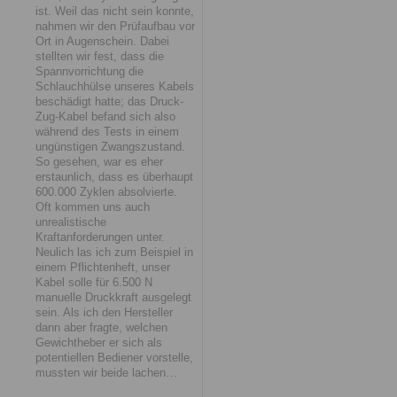
ist. Weil das nicht sein konnte,
nahmen wir den Prüfaufbau vor
Ort in Augenschein. Dabei
stellten wir fest, dass die
Spannvorrichtung die
Schlauchhülse unseres Kabels
beschädigt hatte; das Druck-
Zug-Kabel befand sich also
während des Tests in einem
ungünstigen Zwangszustand.
So gesehen, war es eher
erstaunlich, dass es überhaupt
600.000 Zyklen absolvierte.
Oft kommen uns auch
unrealistische
Kraftanforderungen unter.
Neulich las ich zum Beispiel in
einem Pflichtenheft, unser
Kabel solle für 6.500 N
manuelle Druckkraft ausgelegt
sein. Als ich den Hersteller
dann aber fragte, welchen
Gewichtheber er sich als
potentiellen Bediener vorstelle,
mussten wir beide lachen…