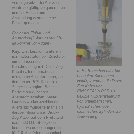
vorausgesetzt, die Auswahl
wurde sorgfältig vorgenommen
und bei Einbau und
Anwendung werden keine
Fehler gemacht.
Fehler bei Einbau und
Anwendung? Was haben Sie
da konkret vor Augen?
Kny:
Erst kürzlich führte ein
namhafter Automobil-Zulieferer
ein umfassendes
Benchmarking mit Druck-Zug-
In Ex-Bereichen oder bei
Kabeln aller international
beengten Bauräumen:
relevanten Anbieter durch, aus
Häufig kommen die Druck-
dem unser RCS-Kabel als
Zug-Kabel von
Sieger hervorging. Beste
RINGSPANN RCS als
Performance, bestes
flexible Hubverlängerung
Ansprechverhalten, bester
von pneumatischen,
Leerhub – alles erstklassig!
hydraulischen oder
Allerdings wunderte man sich
elektrischen Zylindern zur
darüber, dass unser Druck-
Anwendung.
Zug-Kabel auf dem Prüfstand
nach 600.000 Stellzyklen
bricht – wo es doch eigentlich
für 1,0 Mio Zyklen ausgelegt