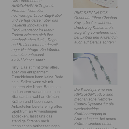
Das Unternehmen
RINGSPANN RCS gilt als
Premium-Hersteller
RINGSSPANN RCS-
hochwertiger Druck-Zug-Kabel
Geschäftsführer Christian
und verfügt derzeit über das
Kny: „Die Auswahl von
vielleicht innovativste
Druck-Zug-Kabeln stets
Produktangebot im Markt.
sorgfältig vornehmen und
Zudem erfreuen sich ihre
bei Einbau und Anwendung
mechanischen Stell-, Regel-
auch auf Details achten.“
und Bedienelemente derzeit
reger Nachfrage. Sie könnten
sich also entspannt
zurücklehnen, oder?
Kny:
Das stimmt zwar alles,
aber von entspanntem
Zurücklehnen kann keine Rede
sein. Selbst wenn wir mit
unseren vier Kabel-Baureihen
Die Kabelsysteme von
und unserer variantenreichen
RINGSPANN RCS sind
Standardauswahl an Größen,
mechanische Remote-
Kräften und Hüben sowie
Control-Systeme für die
Anbauteilen bereits ein großes
wechselseitige
Spektrum an Anwendungen
Kraftübertragung in
abdecken, lässt uns das
Anwendungen, bei denen
ständige Streben nach
Kräfte zwischen örtlich
technischen Verbesserungen
auseinanderliegenden, fest