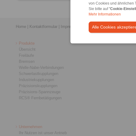
von Cookies und ähnlichen 
Sie bitte auf "
Cookie-Einstel
Mehr Informationen
Home
|
Kontaktformular
|
Impressum
|
Datenschutzerklärung
|
Allge
Alle Cookies akzeptier
Produkte
Übersicht
Freiläufe
Bremsen
Welle-Nabe-Verbindungen
Schwerlastkupplungen
Industriekupplungen
Präzisionskupplungen
Präzisions-Spannzeuge
RCS® Fernbetätigungen
Unternehmen
Ihr Nutzen ist unser Antrieb