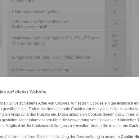
Federbetätigt
F
Elektrohydraulisch gelüftet
E
Automatische Nachstellung bei
A
Reibklotzverschleiß
453
Wahlweise stehen Lüftgeräte 453, 454, 455 oder
bis
456 zur Verfügung
456
R
Lüftgerät rechts oder links montiert lieferbar
L
Für Bremsscheibendicke 30 mm
30
es auf dieser Website
den wir verschiedene Arten von Cookies. Wir setzen Cookies ein die technisch erfo
u gewährleisten. Zudem setzten optionale Cookies zur Analyse des Nutzerverhaltens
chteten Ansprache des Nutzers ein. Diese optionalen Cookies dienen dazu, Ihnen
 gestalten. Mehr Informationen über die Verwendung von Cookies und ähnlichen 
die Möglichkeit die Cookieeinstellungen zu verwalten, finden Sie in unserem
Cooki
DT 200 FEM … […]
DT 400 FEM … […]
DT 250 FEA … […]
DT 500 FEA … […]
DS 230 FEM
DT 200 FEA … […]
DT 250 FEA … […]
DT 400 FEA … […]
DT 500 FEA … […]
DS 230 FEA
eren
" klicken, erklären Sie sich im Umfang der Beschreibung in unserem
Cookie-Hi