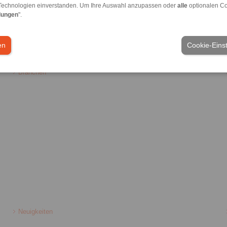
Technologien einverstanden. Um Ihre Auswahl anzupassen oder
alle
optionalen C
lungen
".
meine Verkaufsbedingungen
|
Hinweisgeberplattform
|
Login
en
Cookie-Eins
Branchen
Neuigkeiten