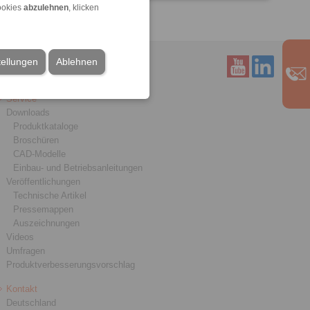
ookies
abzulehnen
, klicken
tellungen
Ablehnen
Service
Downloads
Produktkataloge
Broschüren
CAD-Modelle
Einbau- und Betriebsanleitungen
Veröffentlichungen
Technische Artikel
Pressemappen
Auszeichnungen
Videos
Umfragen
Produktverbesserungsvorschlag
Kontakt
Deutschland