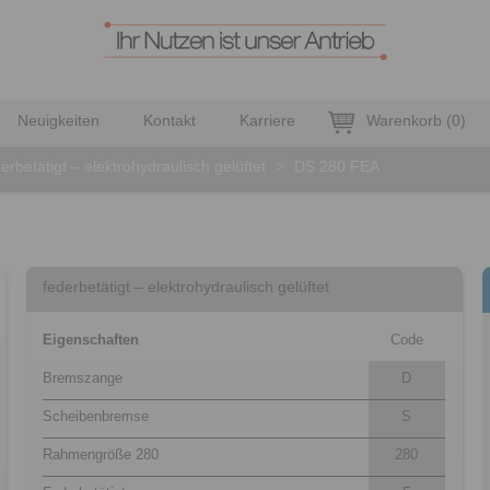
Neuigkeiten
Kontakt
Karriere
Warenkorb
(
0
)
erbetätigt – elektrohydraulisch gelüftet
>
DS 280 FEA
federbetätigt – elektrohydraulisch gelüftet
Eigenschaften
Code
Bremszange
D
Scheibenbremse
S
Rahmengröße 280
280