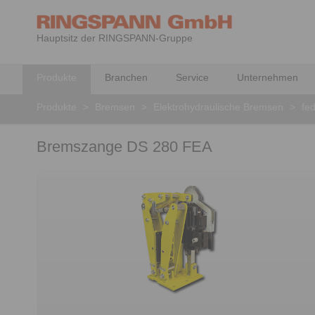
Hauptsitz der RINGSPANN-Gruppe
Produkte
Branchen
Service
Unternehmen
Produkte
>
Bremsen
>
Elektrohydraulische Bremsen
>
fed
Bremszange DS 280 FEA