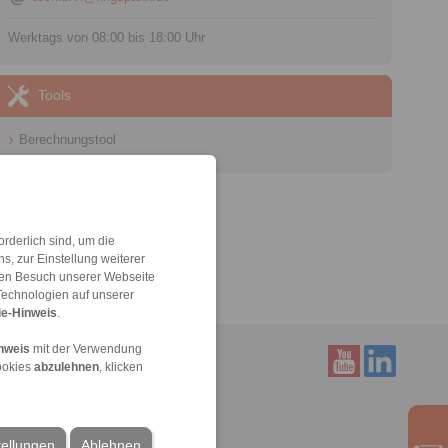
Werktags von 08:00 bis 18:00 Uhr
Tools
Berechnungstool
rderlich sind, um die
, zur Einstellung weiterer
 den Besuch unserer Webseite
Technologien auf unserer
e-Hinweis
.
nweis
mit der Verwendung
ookies
abzulehnen
, klicken
Service
Downloads
tellungen
Ablehnen
Produktkataloge