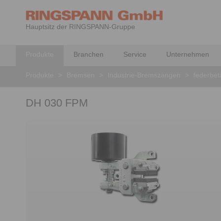
Hauptsitz der RINGSPANN-Gruppe
Produkte
Branchen
Service
Unternehmen
Produkte
>
Bremsen
>
Industrie-Bremszangen
>
federbet
DH 030 FPM