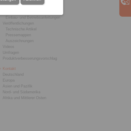
Broschüren
CAD-Modelle
Einbau- und Betriebsanleitungen
Veröffentlichungen
Technische Artikel
Pressemappen
Auszeichnungen
Videos
Umfragen
Produktverbesserungsvorschlag
Kontakt
Deutschland
Europa
Asien und Pazifik
Nord- und Südamerika
Afrika und Mittlerer Osten