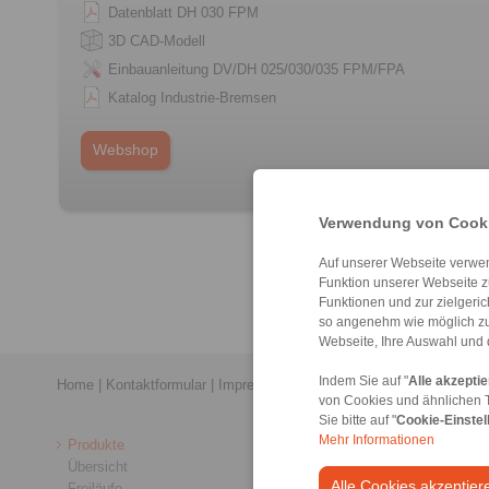
Datenblatt DH 030 FPM
3D CAD-Modell
Einbauanleitung DV/DH 025/030/035 FPM/FPA
Katalog Industrie-Bremsen
Webshop
Verwendung von Cooki
Auf unserer Webseite verwen
Funktion unserer Webseite z
Funktionen und zur zielgeri
so angenehm wie möglich zu
Webseite, Ihre Auswahl und 
Indem Sie auf "
Alle akzepti
Home
|
Kontaktformular
|
Impressum
|
Datenschutzerklärung
|
Allge
von Cookies und ähnlichen 
Sie bitte auf "
Cookie-Einstel
Mehr Informationen
Produkte
Übersicht
Alle Cookies akzeptier
Freiläufe