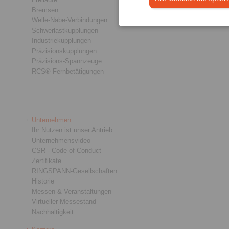
Bremsen
Welle-Nabe-Verbindungen
Schwerlastkupplungen
Industriekupplungen
Präzisionskupplungen
Präzisions-Spannzeuge
RCS® Fernbetätigungen
Unternehmen
Ihr Nutzen ist unser Antrieb
Unternehmensvideo
CSR - Code of Conduct
Zertifikate
RINGSPANN-Gesellschaften
Historie
Messen & Veranstaltungen
Virtueller Messestand
Nachhaltigkeit