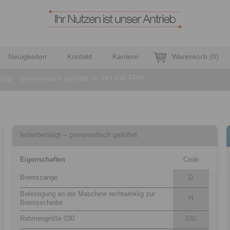
Neuigkeiten
Kontakt
Karriere
Warenkorb
(
0
)
ätigt – pneumatisch gelüftet
>
DH 030 FPM
federbetätigt – pneumatisch gelüftet
Eigenschaften
Code
Bremszange
D
Befestigung an der Maschine rechtwinklig zur
H
Bremsscheibe
Rahmengröße 030
030