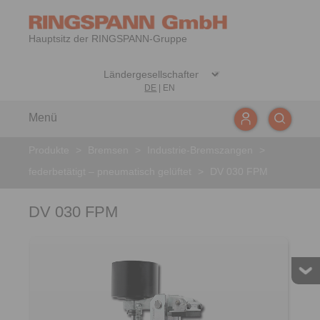
Hauptsitz der RINGSPANN-Gruppe
DE
|
EN
Menü
Produkte
>
Bremsen
>
Industrie-Bremszangen
>
federbetätigt – pneumatisch gelüftet
>
DV 030 FPM
DV 030 FPM