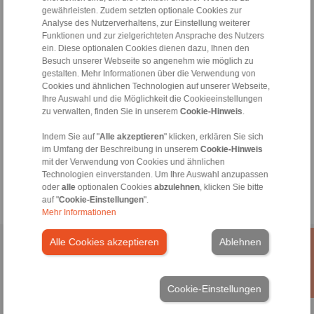
sales.kb@ringspann.de
gewährleisten. Zudem setzten optionale Cookies zur
Analyse des Nutzerverhaltens, zur Einstellung weiterer
Hotline Technik:
Funktionen und zur zielgerichteten Ansprache des Nutzers
+49 6172 275-430
ein. Diese optionalen Cookies dienen dazu, Ihnen den
Besuch unserer Webseite so angenehm wie möglich zu
tech.bnk@ringspann.de
gestalten. Mehr Informationen über die Verwendung von
Cookies und ähnlichen Technologien auf unserer Webseite,
Werktags von 08:00 bis 18:00 Uhr
Ihre Auswahl und die Möglichkeit die Cookieeinstellungen
zu verwalten, finden Sie in unserem
Cookie-Hinweis
.
Tools
Indem Sie auf "
Alle akzeptieren
" klicken, erklären Sie sich
im Umfang der Beschreibung in unserem
Cookie-Hinweis
mit der Verwendung von Cookies und ähnlichen
Berechnungstool
Technologien einverstanden. Um Ihre Auswahl anzupassen
oder
alle
optionalen Cookies
abzulehnen
, klicken Sie bitte
auf "
Cookie-Einstellungen
".
Mehr Informationen
Alle Cookies akzeptieren
Ablehnen
Home
|
Kontaktformular
|
Impressum
|
Datenschutzerklärung
|
Allgemeine Verkaufsbedingungen
|
Hinweisgeberplattform
|
Login
Cookie-Einstellungen