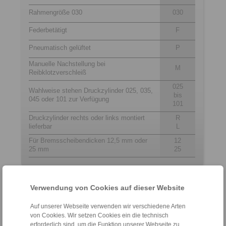
Rahmengröße 030
030
Federbetätigt
F
Pneumatisch gelüftet
P
Manuelle Nachstellung bei
M
Reibklotzverschleiß
025
Wahlweise stehen Druckzylinder 025, 035,
bis
045 oder 101 zur Verfügung
101
Druckzylinder rechts oder links montiert
R
lieferbar
L
Für Bremsscheibendicken 12,5 mm oder
12
25 mm
25
Kontakt
Verwendung von Cookies auf dieser Website
Hotline Vertrieb:
Auf unserer Webseite verwenden wir verschiedene Arten
+49 6172 275-431
von Cookies. Wir setzen Cookies ein die technisch
erforderlich sind, um die Funktion unserer Webseite zu