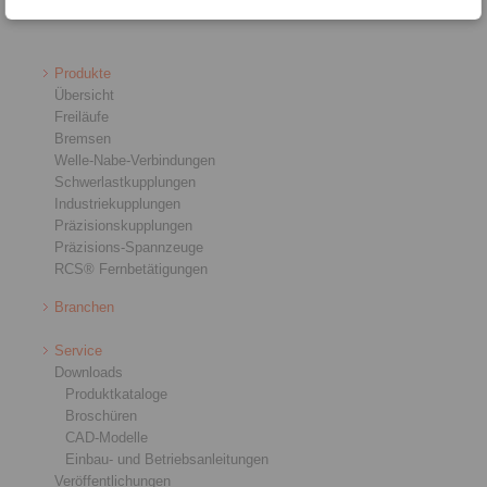
Produkte
Übersicht
Freiläufe
Bremsen
Welle-Nabe-Verbindungen
Schwerlastkupplungen
Industriekupplungen
Präzisionskupplungen
Präzisions-Spannzeuge
RCS® Fernbetätigungen
Branchen
Service
Downloads
Produktkataloge
Broschüren
CAD-Modelle
Einbau- und Betriebsanleitungen
Veröffentlichungen