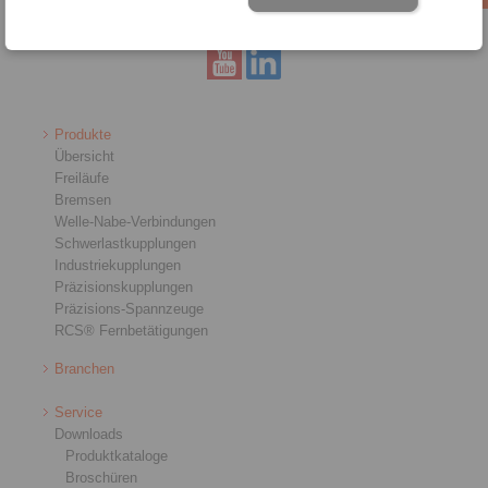
Produkte
Übersicht
Freiläufe
Bremsen
Welle-Nabe-Verbindungen
Schwerlastkupplungen
Industriekupplungen
Präzisionskupplungen
Präzisions-Spannzeuge
RCS® Fernbetätigungen
Branchen
Service
Downloads
Produktkataloge
Broschüren