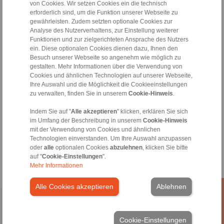
von Cookies. Wir setzen Cookies ein die technisch
abgeschnitten werden
erforderlich sind, um die Funktion unserer Webseite zu
gewährleisten. Zudem setzten optionale Cookies zur
Analyse des Nutzerverhaltens, zur Einstellung weiterer
Kontakt
Funktionen und zur zielgerichteten Ansprache des Nutzers
ein. Diese optionalen Cookies dienen dazu, Ihnen den
Besuch unserer Webseite so angenehm wie möglich zu
Hotline Vertrieb:
gestalten. Mehr Informationen über die Verwendung von
+49 6172 275-411
Cookies und ähnlichen Technologien auf unserer Webseite,
sales.freewheels@ringspann.de
Ihre Auswahl und die Möglichkeit die Cookieeinstellungen
zu verwalten, finden Sie in unserem
Cookie-Hinweis
.
Hotline Technik:
Indem Sie auf "
Alle akzeptieren
" klicken, erklären Sie sich
+49 6172 275-410
im Umfang der Beschreibung in unserem
Cookie-Hinweis
tech.freewheels@ringspann.de
mit der Verwendung von Cookies und ähnlichen
Technologien einverstanden. Um Ihre Auswahl anzupassen
oder
alle
optionalen Cookies
abzulehnen
, klicken Sie bitte
Werktags von 08:00 bis 18:00 Uhr
auf "
Cookie-Einstellungen
".
Mehr Informationen
Alle Cookies akzeptieren
Ablehnen
Home
|
Kontaktformular
|
Impressum
|
Datenschutzerklärung
|
Allgemeine Verkaufsbedingungen
|
Hinweisgeberplattform
|
Login
Cookie-Einstellungen