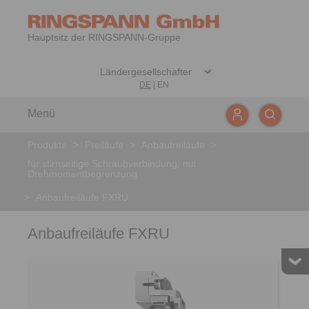
Hauptsitz der RINGSPANN-Gruppe
DE
|
EN
Menü
Produkte
>
Freiläufe
>
Anbaufreiläufe
>
für stirnseitige Schraubverbindung, mit
Drehmomentbegrenzung
>
Anbaufreiläufe FXRU
Anbaufreiläufe FXRU