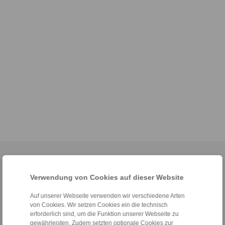
Home
|
Kontaktformular
|
Impressum
|
Datenschutzerklärung
|
Allgemeine Verkaufsbedingungen
|
Hinweisgeberplattform
|
Login
Verwendung von Cookies auf dieser Website
Auf unserer Webseite verwenden wir verschiedene Arten
von Cookies. Wir setzen Cookies ein die technisch
erforderlich sind, um die Funktion unserer Webseite zu
gewährleisten. Zudem setzten optionale Cookies zur