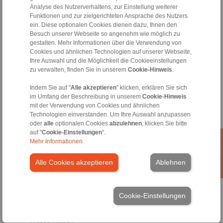
Analyse des Nutzerverhaltens, zur Einstellung weiterer
Produkte
Funktionen und zur zielgerichteten Ansprache des Nutzers
Übersicht
ein. Diese optionalen Cookies dienen dazu, Ihnen den
Freiläufe
Besuch unserer Webseite so angenehm wie möglich zu
gestalten. Mehr Informationen über die Verwendung von
Bremsen
Cookies und ähnlichen Technologien auf unserer Webseite,
Welle-Nabe-Verbindungen
Ihre Auswahl und die Möglichkeit die Cookieeinstellungen
Schwerlastkupplungen
zu verwalten, finden Sie in unserem
Cookie-Hinweis
.
Industriekupplungen
Präzisionskupplungen
Indem Sie auf "
Alle akzeptieren
" klicken, erklären Sie sich
Präzisions-Spannzeuge
im Umfang der Beschreibung in unserem
Cookie-Hinweis
RCS® Fernbetätigungen
mit der Verwendung von Cookies und ähnlichen
Technologien einverstanden. Um Ihre Auswahl anzupassen
Branchen
oder
alle
optionalen Cookies
abzulehnen
, klicken Sie bitte
auf "
Cookie-Einstellungen
".
Service
Mehr Informationen
Downloads
Produktkataloge
Alle Cookies akzeptieren
Ablehnen
Broschüren
CAD-Modelle
Einbau- und Betriebsanleitungen
Cookie-Einstellungen
Veröffentlichungen
Technische Artikel
Pressemappen