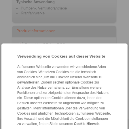
Typische Anwendung
Pumpen-, Ventilatorantriebe
Kranfahrwerke
Produktinformationen
Datenblatt REK … DGO
Produkt Flyer Klauenkupplungen
Verwendung von Cookies auf dieser Website
Einbau- und Betriebsanleitung REK …
DGO/DHO/DGZ
Auf unserer Webseite verwenden wir verschiedene Arten
Katalog Wellenkupplungen
von Cookies. Wir setzen Cookies ein die technisch
erforderlich sind, um die Funktion unserer Webseite zu
gewährleisten. Zudem setzten optionale Cookies zur
Konfigurator
Analyse des Nutzerverhaltens, zur Einstellung weiterer
Funktionen und zur zielgerichteten Ansprache des Nutzers
ein. Diese optionalen Cookies dienen dazu, Ihnen den
Besuch unserer Webseite so angenehm wie möglich zu
gestalten. Mehr Informationen über die Verwendung von
Cookies und ähnlichen Technologien auf unserer Webseite,
Ihre Auswahl und die Möglichkeit die Cookieeinstellungen
zu verwalten, finden Sie in unserem
Cookie-Hinweis
.
Home
|
Kontaktformular
|
Impressum
|
Datenschutzerklärung
|