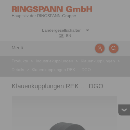
Hauptsitz der RINGSPANN-Gruppe
DE
|
EN
Menü
Produkte
>
Industriekupplungen
>
Klauenkupplungen
>
Details
>
Klauenkupplungen REK … DGO
Klauenkupplungen REK … DGO