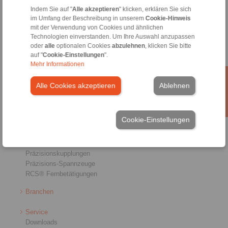
Indem Sie auf "
Alle akzeptieren
" klicken, erklären Sie sich
Allgemeine Verkaufsbedingungen
|
Hinweisgeberplattform
|
Login
im Umfang der Beschreibung in unserem
Cookie-Hinweis
mit der Verwendung von Cookies und ähnlichen
Technologien einverstanden. Um Ihre Auswahl anzupassen
oder
alle
optionalen Cookies
abzulehnen
, klicken Sie bitte
auf "
Cookie-Einstellungen
".
Mehr Informationen
Produkte
Alle Cookies akzeptieren
Ablehnen
Übersicht
Freiläufe
Bremsen
Cookie-Einstellungen
Welle-Nabe-Verbindungen
Schwerlastkupplungen
Industriekupplungen
Präzisionskupplungen
Präzisions-Spannzeuge
RCS® Fernbetätigungen
Branchen
Service
Downloads