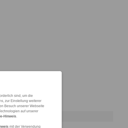
rderlich sind, um die
, zur Einstellung weiterer
 den Besuch unserer Webseite
Technologien auf unserer
e-Hinweis
.
nweis
mit der Verwendung