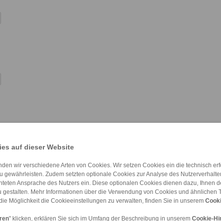
es auf dieser Website
den wir verschiedene Arten von Cookies. Wir setzen Cookies ein die technisch erfo
u gewährleisten. Zudem setzten optionale Cookies zur Analyse des Nutzerverhaltens
chteten Ansprache des Nutzers ein. Diese optionalen Cookies dienen dazu, Ihnen
 gestalten. Mehr Informationen über die Verwendung von Cookies und ähnlichen 
die Möglichkeit die Cookieeinstellungen zu verwalten, finden Sie in unserem
Cooki
eren
" klicken, erklären Sie sich im Umfang der Beschreibung in unserem
Cookie-Hi