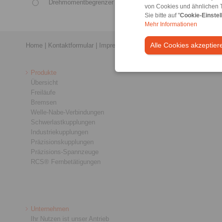
Drehmomentbegrenzer oder Rutschnabe
von Cookies und ähnlichen 
Sie bitte auf "
Cookie-Einstel
Mehr Informationen
Alle Cookies akzeptier
Home
|
Kontaktformular
|
Impressum
|
Datenschutzerklärung
|
Allge
Produkte
Übersicht
Freiläufe
Bremsen
Welle-Nabe-Verbindungen
Schwerlastkupplungen
Industriekupplungen
Präzisionskupplungen
Präzisions-Spannzeuge
RCS® Fernbetätigungen
Unternehmen
Ihr Nutzen ist unser Antrieb