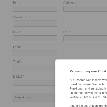
Firma
Abteilung
Straße, Nr.
*
PLZ
*
Ort
*
Land
*
Telefon
Fax
Verwendung von Cooki
E-Mail
*
Auf unserer Webseite verwen
Funktion unserer Webseite z
Funktionen und zur zielgeri
so angenehm wie möglich zu
Einsatz als
Webseite, Ihre Auswahl und 
Indem Sie auf "
Alle akzepti