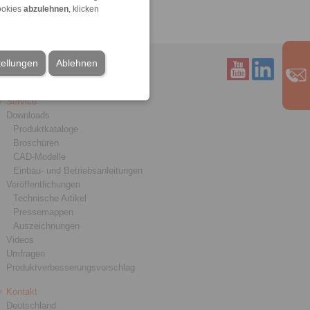
ookies
abzulehnen
, klicken
tellungen
Ablehnen
Service
Downloads
Produktkataloge
Broschüren
CAD-Modelle
Einbau- und Betriebsanleitungen
Veröffentlichungen
Technische Artikel
Pressemappen
Auszeichnungen
Videos
Umfragen
Produktverbesserungsvorschlag
Kontakt
Deutschland