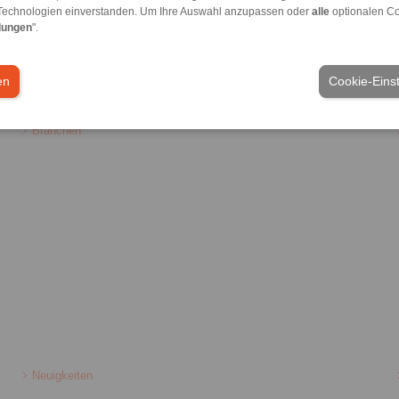
Kraftbegrenzer
Technologien einverstanden. Um Ihre Auswahl anzupassen oder
alle
optionalen C
lungen
".
en
Cookie-Eins
meine Verkaufsbedingungen
|
Hinweisgeberplattform
|
Login
Branchen
Neuigkeiten