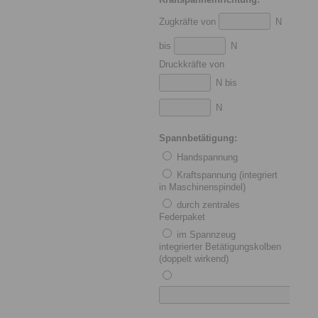
Zugkräfte von
N
bis
N
Druckkräfte von
N bis
N
Spannbetätigung:
Handspannung
Kraftspannung (integriert
in Maschinenspindel)
durch zentrales
Federpaket
im Spannzeug
integrierter Betätigungskolben
(doppelt wirkend)