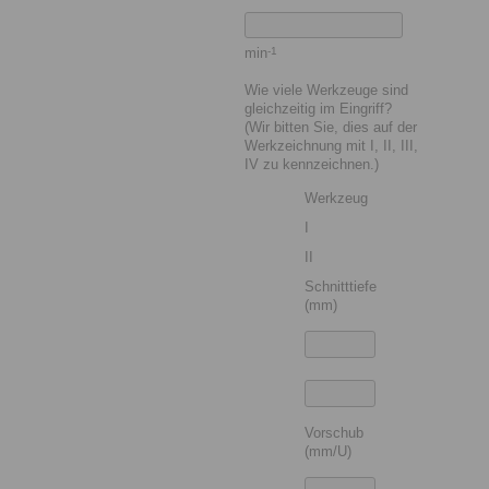
min
-1
Wie viele Werkzeuge sind
gleichzeitig im Eingriff?
(Wir bitten Sie, dies auf der
Werkzeichnung mit I, II, III,
IV zu kennzeichnen.)
Werkzeug
I
II
Schnitttiefe
(mm)
Vorschub
(mm/U)