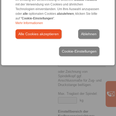
über Aufnahmekegel
mit der Verwendung von Cookies und ähnlichen
Technologien einverstanden. Um Ihre Auswahl anzupassen
Reitstock mit Spitze:
oder
alle
optionalen Cookies
abzulehnen
, klicken Sie bitte
auf "
Cookie-Einstellungen
".
Ja
Mehr Informationen
Nein
Alle Cookies akzeptieren
Ablehnen
Normbezeichnung von
Cookie-Einstellungen
Spindelflansch und
Aufnahmekegel:
oder Zeichnung von
Spindelkopf ggf.
Anschlussmaße für Zug- und
Druckstange beifügen.
Max. Traglast der Spindel:
kg
Einstellbereich der
Kraftspanneinrichtung: