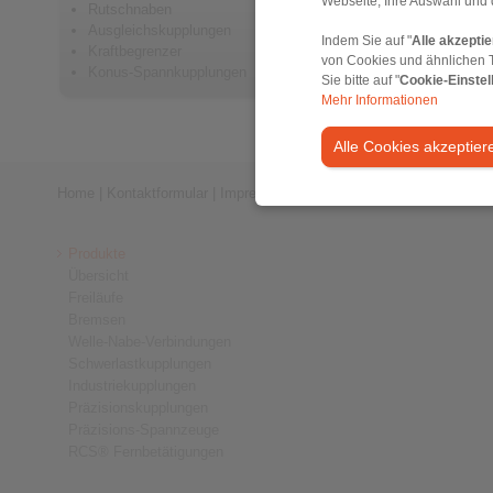
Webseite, Ihre Auswahl und 
Rutschnaben
Metallba
Ausgleichskupplungen
Elastome
Indem Sie auf "
Alle akzepti
Kraftbegrenzer
Zwischen
von Cookies und ähnlichen 
Konus-Spannkupplungen
Sicherhe
Sie bitte auf "
Cookie-Einstel
Mehr Informationen
Alle Cookies akzeptier
Home
|
Kontaktformular
|
Impressum
|
Datenschutzerklärung
|
Allge
Produkte
Übersicht
Freiläufe
Bremsen
Welle-Nabe-Verbindungen
Schwerlastkupplungen
Industriekupplungen
Präzisionskupplungen
Präzisions-Spannzeuge
RCS® Fernbetätigungen