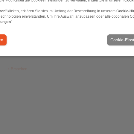
die Möglichkeit die Cookieeinstellungen zu verwalten, finden Sie in unserem
Cooki
lgkupplungen
Spannkupplungen
rkupplung
eren
" klicken, erklären Sie sich im Umfang der Beschreibung in unserem
Cookie-Hi
wellenkupplungen
Technologien einverstanden. Um Ihre Auswahl anzupassen oder
alle
optionalen C
itskupplungen
lungen
".
en
Cookie-Eins
meine Verkaufsbedingungen
|
Hinweisgeberplattform
|
Login
Branchen