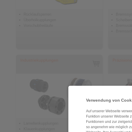
Rücklaufsperren
Bremssy
Überholkupplungen
Scheibe
Vorschubfreiläufe
Bremssät
Bremssc
Industriekupplungen
Präzision
Verwendung von Cooki
Auf unserer Webseite verwen
Funktion unserer Webseite z
Funktionen und zur zielgeri
Lamellenkupplungen
Wendelku
so angenehm wie möglich zu
Klauenkupplungen
Drehmom