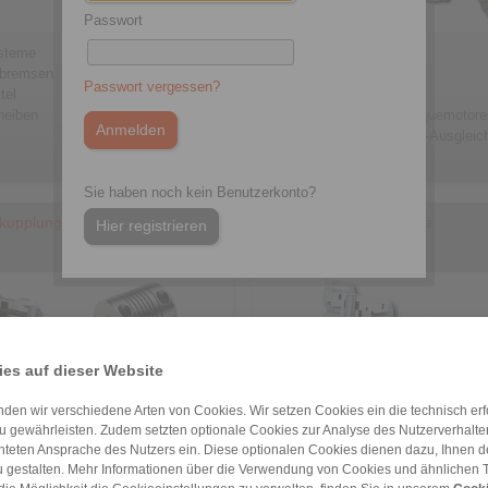
Passwort
steme
Schrumpfscheiben
nbremsen
Konus-Spannelemente
Passwort vergessen?
tel
Sternscheiben
heiben
Spannsysteme für Torquemotore
Sternfedern/Kugellager-Ausglei
Sie haben noch kein Benutzerkonto?
skupplungen
Präzisions-Spannzeuge
Hier registrieren
es auf dieser Website
den wir verschiedene Arten von Cookies. Wir setzen Cookies ein die technisch erfo
u gewährleisten. Zudem setzten optionale Cookies zur Analyse des Nutzerverhaltens
chteten Ansprache des Nutzers ein. Diese optionalen Cookies dienen dazu, Ihnen
pplungen & Präzisionsfedern
Präzisions-Spannfutter
 gestalten. Mehr Informationen über die Verwendung von Cookies und ähnlichen 
entbegrenzer
Präzisions-Spanndorne