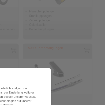
Flanschkupplungen
Stahlkupplungen
Zahnkupplungen
n
Gelenkwellen
chsscheiben
Bolzenkupplungen
RCS® Fernbetätigungen
rderlich sind, um die
, zur Einstellung weiterer
 den Besuch unserer Webseite
Druck-Zugkabel
Technologien auf unserer
Bowdenzüge