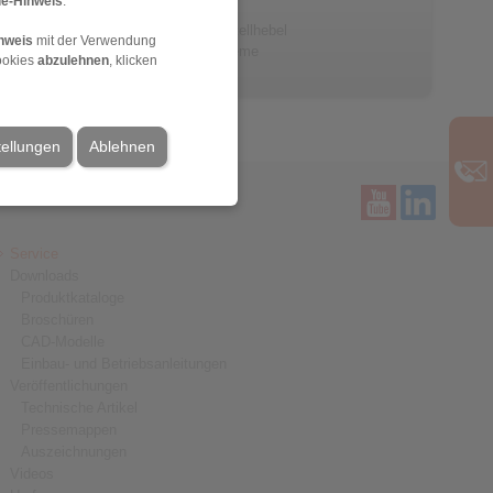
e-Hinweis
.
Funktionskabel
Regulier- und Stellhebel
nweis
mit der Verwendung
Gaspedal-Systeme
ookies
abzulehnen
, klicken
tellungen
Ablehnen
Service
Downloads
Produktkataloge
Broschüren
CAD-Modelle
Einbau- und Betriebsanleitungen
Veröffentlichungen
Technische Artikel
Pressemappen
Auszeichnungen
Videos