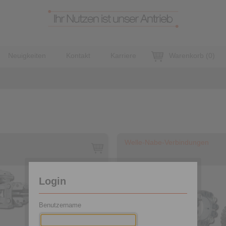
Neuigkeiten
Kontakt
Karriere
Warenkorb
(
0
)
Welle-Nabe-Verbindungen
Login
Benutzername