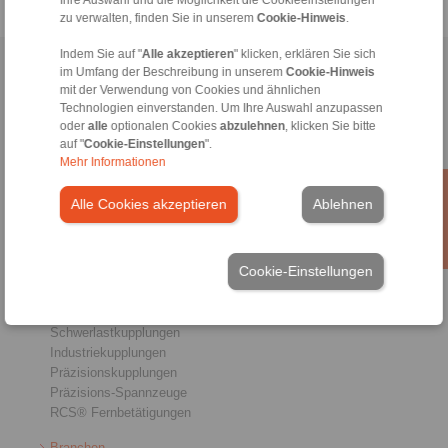
zu verwalten, finden Sie in unserem
Cookie-Hinweis
.
Indem Sie auf "
Alle akzeptieren
" klicken, erklären Sie sich
Home
|
Kontaktformular
|
Impressum
|
Datenschutzerklärung
|
im Umfang der Beschreibung in unserem
Cookie-Hinweis
mit der Verwendung von Cookies und ähnlichen
Allgemeine Verkaufsbedingungen
|
Hinweisgeberplattform
|
Login
Technologien einverstanden. Um Ihre Auswahl anzupassen
oder
alle
optionalen Cookies
abzulehnen
, klicken Sie bitte
auf "
Cookie-Einstellungen
".
Mehr Informationen
Alle Cookies akzeptieren
Ablehnen
Produkte
Übersicht
Cookie-Einstellungen
Freiläufe
Bremsen
Welle-Nabe-Verbindungen
Schwerlastkupplungen
Industriekupplungen
Präzisionskupplungen
Präzisions-Spannzeuge
RCS® Fernbetätigungen
Branchen