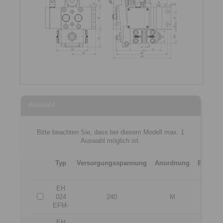
Auswahl
Bitte beachten Sie, dass bei diesem Modell max. 1
Auswahl möglich ist.
Typ
Versorgungsspannung
Anordnung
Bremssc
EH
024
240
M
EFM-
EH