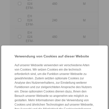
024
480
M
EFM-
EH
024
240
M
EFM-
EH
024
480
M
EFM-
Aus dem Einsatz der CAD-Modelle können keine Haft
Verwendung von Cookies auf dieser Website
Alle CAD-Modelle sind mit großer Sorgfalt ers
Verbindlich sind ausschließlich von RIN
Auf unserer Webseite verwenden wir verschiedene Arten
von Cookies. Wir setzen Cookies ein die technisch
Dateiformat:
erforderlich sind, um die Funktion unserer Webseite zu
gewährleisten. Zudem setzten optionale Cookies zur
Analyse des Nutzerverhaltens, zur Einstellung weiterer
Funktionen und zur zielgerichteten Ansprache des Nutzers
ein. Diese optionalen Cookies dienen dazu, Ihnen den
Besuch unserer Webseite so angenehm wie möglich zu
gestalten. Mehr Informationen über die Verwendung von
Cookies und ähnlichen Technologien auf unserer Webseite,
Ihre Auswahl und die Möglichkeit die Cookieeinstellungen