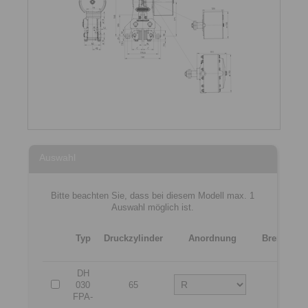
Auswahl
Bitte beachten Sie, dass bei diesem Modell max. 1
Auswahl möglich ist.
Typ
Druckzylinder
Anordnung
Bremssche
[m
DH
030
65
1
FPA-