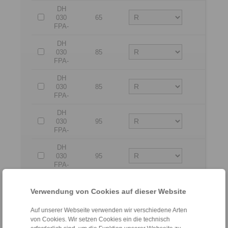
DH
030
65
2
FPA-
DH
030
85
1
FPA-
DH
030
85
2
FPA-
DH
030
95
1
FPA-
DH
030
95
2
FPA-
DH
030
105
1
Verwendung von Cookies auf dieser Website
FPA-
Auf unserer Webseite verwenden wir verschiedene Arten
DH
von Cookies. Wir setzen Cookies ein die technisch
030
105
2