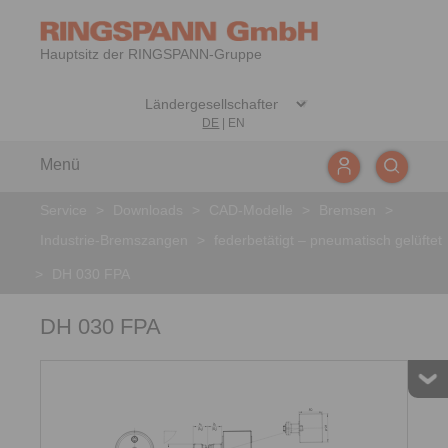
Hauptsitz der RINGSPANN-Gruppe
DE
|
EN
Menü
Service
>
Downloads
>
CAD-Modelle
>
Bremsen
>
Industrie-Bremszangen
>
federbetätigt – pneumatisch gelüftet
>
DH 030 FPA
DH 030 FPA