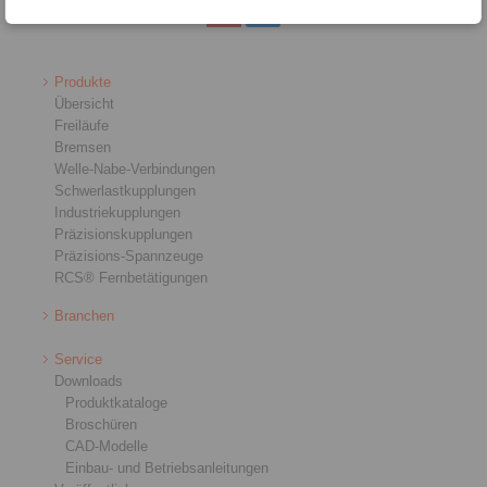
Produkte
Übersicht
Freiläufe
Bremsen
Welle-Nabe-Verbindungen
Schwerlastkupplungen
Industriekupplungen
Präzisionskupplungen
Präzisions-Spannzeuge
RCS® Fernbetätigungen
Branchen
Service
Downloads
Produktkataloge
Broschüren
CAD-Modelle
Einbau- und Betriebsanleitungen