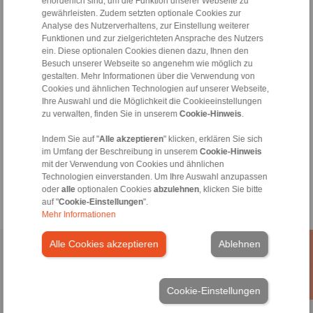
erforderlich sind, um die Funktion unserer Webseite zu
FPA-
gewährleisten. Zudem setzten optionale Cookies zur
Analyse des Nutzerverhaltens, zur Einstellung weiterer
Funktionen und zur zielgerichteten Ansprache des Nutzers
Aus dem Einsatz der CAD-Modelle können keine Ha
Alle CAD-Modelle sind mit großer Sorgfalt 
ein. Diese optionalen Cookies dienen dazu, Ihnen den
Verbindlich sind ausschließlich von R
Besuch unserer Webseite so angenehm wie möglich zu
gestalten. Mehr Informationen über die Verwendung von
Cookies und ähnlichen Technologien auf unserer Webseite,
Dateiformat:
Ihre Auswahl und die Möglichkeit die Cookieeinstellungen
zu verwalten, finden Sie in unserem
Cookie-Hinweis
.
Indem Sie auf "
Alle akzeptieren
" klicken, erklären Sie sich
im Umfang der Beschreibung in unserem
Cookie-Hinweis
mit der Verwendung von Cookies und ähnlichen
Technologien einverstanden. Um Ihre Auswahl anzupassen
oder
alle
optionalen Cookies
abzulehnen
, klicken Sie bitte
auf "
Cookie-Einstellungen
".
Mehr Informationen
Alle Cookies akzeptieren
Ablehnen
Home
|
Kontaktformular
|
Impressum
|
Datenschutzerklärung
|
Allgemeine Verkaufsbedingungen
|
Hinweisgeberplattform
|
Login
Cookie-Einstellungen