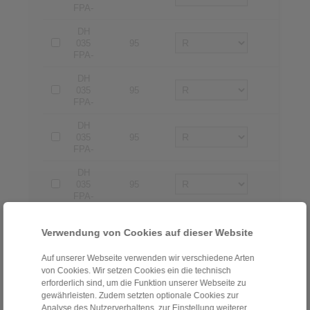
FPA-
DH
035
95
1
FPA-
DH
035
95
2
FPA-
DH
035
95
3
FPA-
DH
035
95
4
FPA-
DH
035
115
1
Verwendung von Cookies auf dieser Website
FPA-
Auf unserer Webseite verwenden wir verschiedene Arten
DH
von Cookies. Wir setzen Cookies ein die technisch
035
115
2
erforderlich sind, um die Funktion unserer Webseite zu
FPA-
gewährleisten. Zudem setzten optionale Cookies zur
Analyse des Nutzerverhaltens, zur Einstellung weiterer