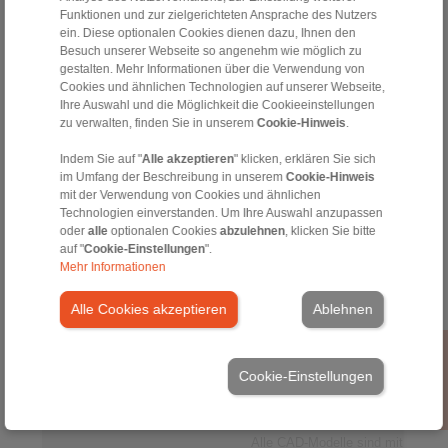
DH
Funktionen und zur zielgerichteten Ansprache des Nutzers
035
115
3
ein. Diese optionalen Cookies dienen dazu, Ihnen den
FPA-
Besuch unserer Webseite so angenehm wie möglich zu
gestalten. Mehr Informationen über die Verwendung von
DH
Cookies und ähnlichen Technologien auf unserer Webseite,
035
115
4
Ihre Auswahl und die Möglichkeit die Cookieeinstellungen
FPA-
zu verwalten, finden Sie in unserem
Cookie-Hinweis
.
DH
035
125
1
Indem Sie auf "
Alle akzeptieren
" klicken, erklären Sie sich
FPA-
im Umfang der Beschreibung in unserem
Cookie-Hinweis
mit der Verwendung von Cookies und ähnlichen
DH
Technologien einverstanden. Um Ihre Auswahl anzupassen
035
125
2
oder
alle
optionalen Cookies
abzulehnen
, klicken Sie bitte
FPA-
auf "
Cookie-Einstellungen
".
Mehr Informationen
DH
035
125
3
Alle Cookies akzeptieren
Ablehnen
FPA-
DH
035
125
4
Cookie-Einstellungen
FPA-
Aus dem Einsatz der CAD-Modelle können 
Alle CAD-Modelle sind mit großer S