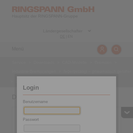
Hauptsitz der RINGSPANN-Gruppe
DE
|
EN
Menü
Service
>
Downloads
>
CAD-Modelle
>
Bremsen
>
Industrie-Bremszangen
>
federbetätigt – pneumatisch gelüftet
>
DH 035 FPA
Login
DH 035 FPA
Benutzername
Passwort