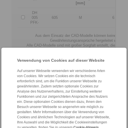
[mm]
DH
005
605
M
6
PFK-
Aus dem Einsatz der CAD-Modelle können keine Haftun
Gewährleistungsansprüche hergeleitet werden.
Alle CAD-Modelle sind mit großer Sorgfalt erstellt, dienen aber
Veranschaulichung.
Verbindlich sind ausschließlich von RINGSPANN freig
Konstruktionszeichnungen.
Verwendung von Cookies auf dieser Website
Auf unserer Webseite verwenden wir verschiedene Arten
Dateiformat:
von Cookies. Wir setzen Cookies ein die technisch
erforderlich sind, um die Funktion unserer Webseite zu
gewährleisten. Zudem setzten optionale Cookies zur
Analyse des Nutzerverhaltens, zur Einstellung weiterer
Funktionen und zur zielgerichteten Ansprache des Nutzers
ein. Diese optionalen Cookies dienen dazu, Ihnen den
Besuch unserer Webseite so angenehm wie möglich zu
gestalten. Mehr Informationen über die Verwendung von
Cookies und ähnlichen Technologien auf unserer Webseite,
Ihre Auswahl und die Möglichkeit die Cookieeinstellungen
zu verwalten, finden Sie in unserem
Cookie-Hinweis
.