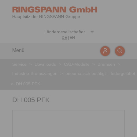
Hauptsitz der RINGSPANN-Gruppe
DE
|
EN
Menü
Service
>
Downloads
>
CAD-Modelle
>
Bremsen
>
Industrie-Bremszangen
>
pneumatisch betätigt – federgelüftet
>
DH 005 PFK
DH 005 PFK