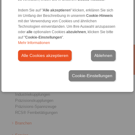
Home
|
Kontaktformular
|
Impressum
|
Datenschutzerklärung
|
Indem Sie auf "
Alle akzeptieren
" klicken, erklären Sie sich
im Umfang der Beschreibung in unserem
Cookie-Hinweis
Allgemeine Verkaufsbedingungen
|
Hinweisgeberplattform
|
Login
mit der Verwendung von Cookies und ähnlichen
Technologien einverstanden. Um Ihre Auswahl anzupassen
oder
alle
optionalen Cookies
abzulehnen
, klicken Sie bitte
auf "
Cookie-Einstellungen
".
Mehr Informationen
Alle Cookies akzeptieren
Ablehnen
Produkte
Übersicht
Freiläufe
Cookie-Einstellungen
Bremsen
Welle-Nabe-Verbindungen
Schwerlastkupplungen
Industriekupplungen
Präzisionskupplungen
Präzisions-Spannzeuge
RCS® Fernbetätigungen
Branchen