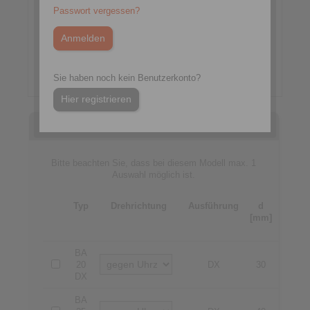
Passwort vergessen?
Sie haben noch kein Benutzerkonto?
Hier registrieren
Auswahl
Bitte beachten Sie, dass bei diesem Modell max. 1
Auswahl möglich ist.
Typ
Drehrichtung
Ausführung
d
d
[mm]
max
[mm]
BA
20
DX
30
30
DX
BA