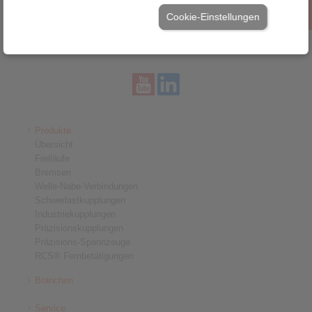
Cookie-Einstellungen
Home
|
Kontaktformular
|
Impressum
|
Datenschutzerklärung
|
Allgemeine Verkaufsbedingungen
|
Hinweisgeberplattform
|
Login
Produkte
Übersicht
Freiläufe
Bremsen
Welle-Nabe-Verbindungen
Schwerlastkupplungen
Industriekupplungen
Präzisionskupplungen
Präzisions-Spannzeuge
RCS® Fernbetätigungen
Branchen
Service