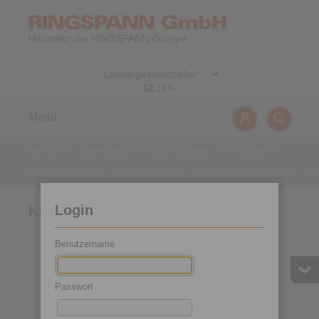
Hauptsitz der RINGSPANN-Gruppe
DE
|
EN
Menü
Service
>
Downloads
>
CAD-Modelle
>
Freiläufe
>
Komplettfreiläufe
>
mit Hebelarm
>
Komplettfreiläufe BA … X
Login
Komplettfreiläufe BA … X
Benutzername
Passwort