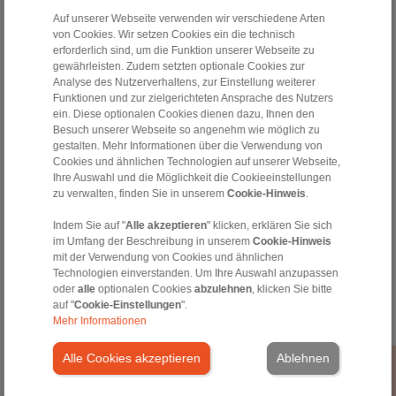
BA
Auf unserer Webseite verwenden wir verschiedene Arten
70
SX
120
120
von Cookies. Wir setzen Cookies ein die technisch
SX
erforderlich sind, um die Funktion unserer Webseite zu
gewährleisten. Zudem setzten optionale Cookies zur
BA
Analyse des Nutzerverhaltens, zur Einstellung weiterer
100
UX
150
150
Funktionen und zur zielgerichteten Ansprache des Nutzers
UX
ein. Diese optionalen Cookies dienen dazu, Ihnen den
Besuch unserer Webseite so angenehm wie möglich zu
Aus dem Einsatz der CAD-Modelle können keine Haftungs- od
gestalten. Mehr Informationen über die Verwendung von
hergeleitet werden.
Cookies und ähnlichen Technologien auf unserer Webseite,
Alle CAD-Modelle sind mit großer Sorgfalt erstellt, die
Ihre Auswahl und die Möglichkeit die Cookieeinstellungen
Veranschaulichung.
zu verwalten, finden Sie in unserem
Cookie-Hinweis
.
Verbindlich sind ausschließlich von RINGSPANN freigegeben
Indem Sie auf "
Alle akzeptieren
" klicken, erklären Sie sich
im Umfang der Beschreibung in unserem
Cookie-Hinweis
Dateiformat:
mit der Verwendung von Cookies und ähnlichen
Technologien einverstanden. Um Ihre Auswahl anzupassen
oder
alle
optionalen Cookies
abzulehnen
, klicken Sie bitte
auf "
Cookie-Einstellungen
".
Mehr Informationen
Alle Cookies akzeptieren
Ablehnen