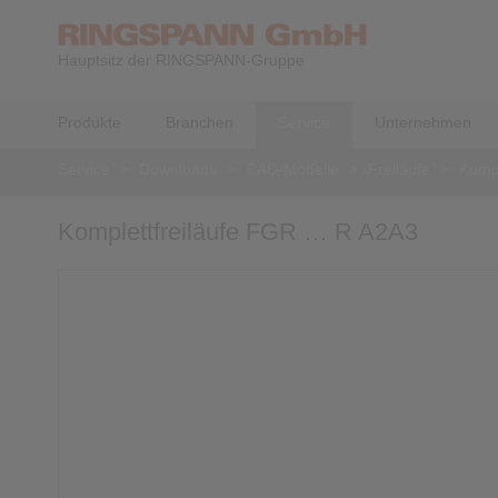
Hauptsitz der RINGSPANN-Gruppe
Produkte
Branchen
Service
Unternehmen
Service
>
Downloads
>
CAD-Modelle
>
Freiläufe
>
Kompl
Komplettfreiläufe FGR … R A2A3