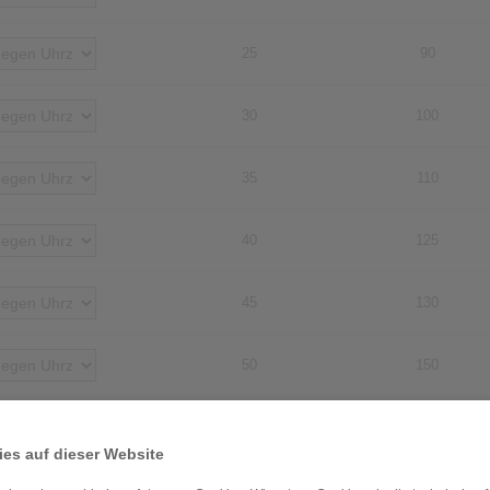
25
90
30
100
35
110
40
125
45
130
50
150
55
160
es auf dieser Website
60
170