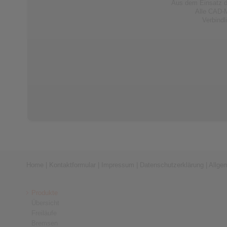
Aus dem Einsatz d
Alle CAD-M
Verbind
Home
|
Kontaktformular
|
Impressum
|
Datenschutzerklärung
|
Allge
Produkte
Übersicht
Freiläufe
Bremsen