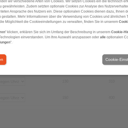
den wir verschiedene Arten von Cookies. Wir setzen Cookies ein die technisch erfo
u gewährleisten. Zudem setzten optionale Cookies zur Analyse des Nutzerverhaltens
chteten Ansprache des Nutzers ein. Diese optionalen Cookies dienen dazu, Ihnen
70
190
 gestalten. Mehr Informationen über die Verwendung von Cookies und ähnlichen 
die Möglichkeit die Cookieeinstellungen zu verwalten, finden Sie in unserem
Cooki
eren
" klicken, erklären Sie sich im Umfang der Beschreibung in unserem
Cookie-Hi
80
210
Technologien einverstanden. Um Ihre Auswahl anzupassen oder
alle
optionalen C
lungen
".
90
230
en
Cookie-Eins
100
270
130
310
150
400