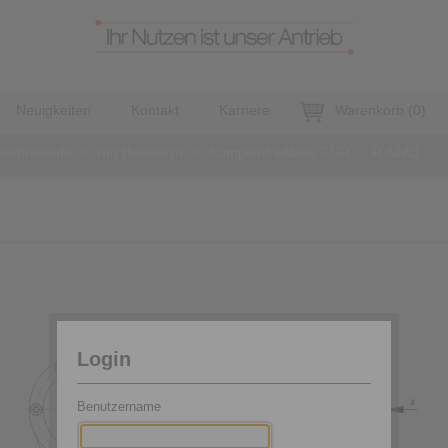
Neuigkeiten
Kontakt
Karriere
Warenkorb
(
0
)
ettfreiläufe
>
mit Hebelarm
>
Komplettfreiläufe FGR … R A2A3
Login
Benutzername