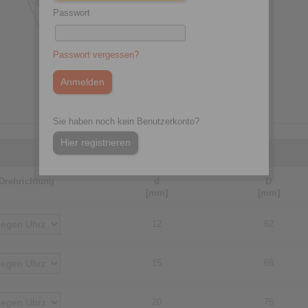
Passwort
Passwort vergessen?
Sie haben noch kein Benutzerkonto?
Hier registrieren
Drehrichtung
d
D
[mm]
[mm]
12
62
15
68
20
75