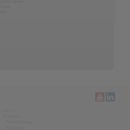
leitet werden.
ichung.
ngen.
Service
Downloads
Produktkataloge
Broschüren