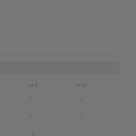
H
L
[mm]
[mm]
51
42
62
52
72
57