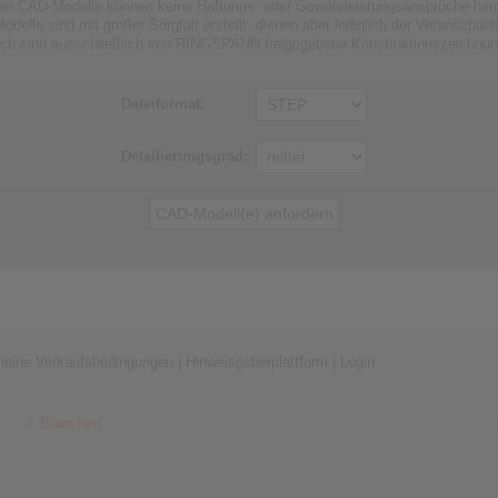
er CAD-Modelle können keine Haftungs- oder Gewährleistungsansprüche herge
odelle sind mit großer Sorgfalt erstellt, dienen aber lediglich der Veranschaul
lich sind ausschließlich von RINGSPANN freigegebene Konstruktionszeichnu
Dateiformat:
Detailierungsgrad:
meine Verkaufsbedingungen
|
Hinweisgeberplattform
|
Login
Branchen