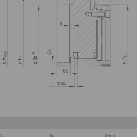
Aa
Ba
Dmin