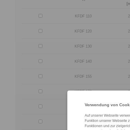
[
KFDF 110
2
KFDF 120
2
KFDF 130
2
KFDF 140
2
KFDF 155
2
KFDF 170
2
Verwendung von Cooki
KFDF 185
2
Auf unserer Webseite verwen
Funktion unserer Webseite z
KFDF 200
3
Funktionen und zur zielgeri