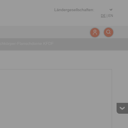
DE
|
EN
achkörper-Flanschdorne KFDF