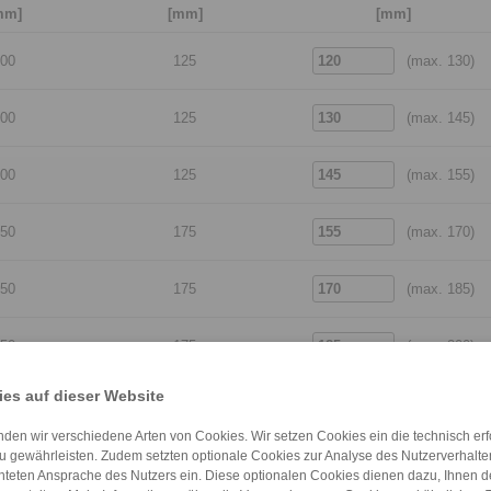
mm]
[mm]
[mm]
(max. 130)
00
125
(max. 145)
00
125
(max. 155)
00
125
(max. 170)
50
175
(max. 185)
50
175
(max. 200)
50
175
es auf dieser Website
(max. 220)
75
200
den wir verschiedene Arten von Cookies. Wir setzen Cookies ein die technisch erfo
u gewährleisten. Zudem setzten optionale Cookies zur Analyse des Nutzerverhaltens
(max. 240)
15
240
chteten Ansprache des Nutzers ein. Diese optionalen Cookies dienen dazu, Ihnen