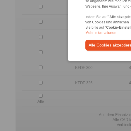
so angenehm wie möglich zu
Webseite, Ihre Auswahl und 
KFDF 220
3
Indem Sie auf "
Alle akzepti
KFDF 240
3
von Cookies und ähnlichen 
Sie bitte auf "
Cookie-Einstel
Mehr Informationen
KFDF 260
3
Alle Cookies akzeptier
KFDF 280
3
KFDF 300
4
KFDF 325
4
Alle
Aus dem Einsatz d
Alle CAD-M
Verbind