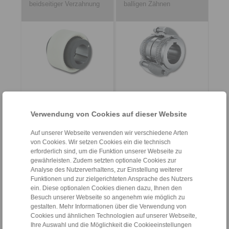
beidseitiger Verzahnung
balligen Zähnen
Zum Artikel
Zum Artikel
Verwendung von Cookies auf dieser Website
Datenblatt
Datenblatt
Auf unserer Webseite verwenden wir verschiedene Arten
Produktflyer
Produktflyer
von Cookies. Wir setzen Cookies ein die technisch
Einbau- und
Einbau- und
erforderlich sind, um die Funktion unserer Webseite zu
Betriebsanleitung
Betriebsanleitung
gewährleisten. Zudem setzten optionale Cookies zur
Analyse des Nutzerverhaltens, zur Einstellung weiterer
Funktionen und zur zielgerichteten Ansprache des Nutzers
ein. Diese optionalen Cookies dienen dazu, Ihnen den
Besuch unserer Webseite so angenehm wie möglich zu
gestalten. Mehr Informationen über die Verwendung von
Cookies und ähnlichen Technologien auf unserer Webseite,
Bolzenkupplungen REB
Bolzenkupplungen REB
Ihre Auswahl und die Möglichkeit die Cookieeinstellungen
… DCO
… DCS