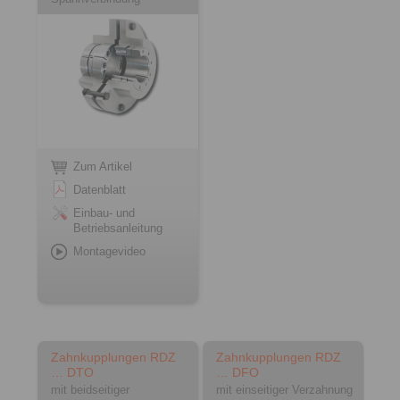
Zum Artikel
Datenblatt
Einbau- und
Betriebsanleitung
Montagevideo
Zahnkupplungen RDZ
Zahnkupplungen RDZ
… DTO
… DFO
mit beidseitiger
mit einseitiger Verzahnung