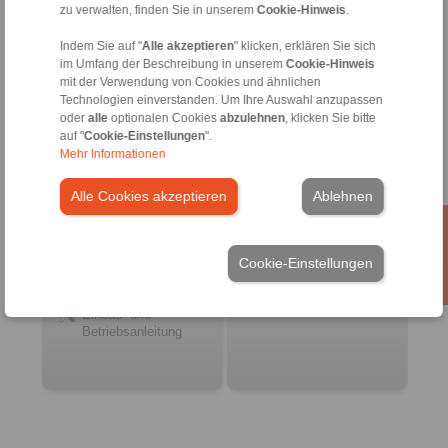
zu verwalten, finden Sie in unserem
Cookie-Hinweis
.
schmierungsfrei
mit Bremsscheibe
Indem Sie auf "
Alle akzeptieren
" klicken, erklären Sie sich
im Umfang der Beschreibung in unserem
Cookie-Hinweis
mit der Verwendung von Cookies und ähnlichen
Technologien einverstanden. Um Ihre Auswahl anzupassen
oder
alle
optionalen Cookies
abzulehnen
, klicken Sie bitte
auf "
Cookie-Einstellungen
".
Mehr Informationen
Alle Cookies akzeptieren
Ablehnen
Zum Artikel
Zum Artikel
Cookie-Einstellungen
Datenblatt
Datenblatt
Produktflyer
Einbau- und
Betriebsanleitung
Einbau- und
Betriebsanleitung