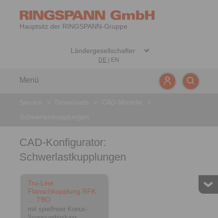
Hauptsitz der RINGSPANN-Gruppe
DE
|
EN
Menü
Service
>
Downloads
>
CAD-Modelle
>
Schwerlastkupplungen
CAD-Konfigurator:
Schwerlastkupplungen
Tru-Line
Flanschkupplung RFK
… TBO
mit spielfreier Konus-
Spannverbindung