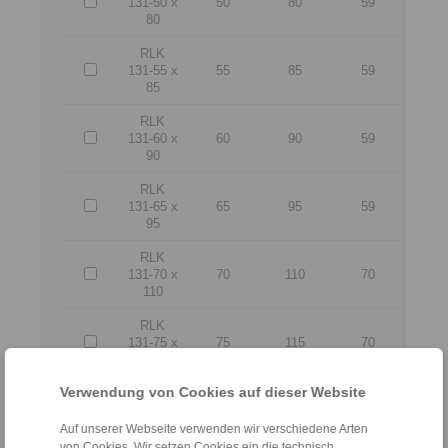
131-50 x
50
80
59
80
RLK
131-55 x
55
85
59
85
RLK
131-60 x
60
90
59
90
RLK
131-65 x
65
95
59
95
RLK
131-70 x
70
110
70
110
RLK
131-75 x
75
115
70
115
Verwendung von Cookies auf dieser Website
RLK
131-80 x
80
120
70
120
Auf unserer Webseite verwenden wir verschiedene Arten
von Cookies. Wir setzen Cookies ein die technisch