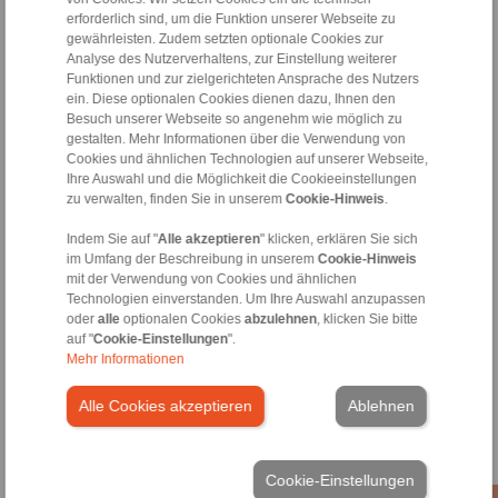
RLK
erforderlich sind, um die Funktion unserer Webseite zu
131-85 x
85
125
70
gewährleisten. Zudem setzten optionale Cookies zur
125
Analyse des Nutzerverhaltens, zur Einstellung weiterer
Funktionen und zur zielgerichteten Ansprache des Nutzers
RLK
ein. Diese optionalen Cookies dienen dazu, Ihnen den
131-90 x
90
130
70
Besuch unserer Webseite so angenehm wie möglich zu
130
gestalten. Mehr Informationen über die Verwendung von
Cookies und ähnlichen Technologien auf unserer Webseite,
RLK
Ihre Auswahl und die Möglichkeit die Cookieeinstellungen
131-95 x
95
135
70
zu verwalten, finden Sie in unserem
Cookie-Hinweis
.
135
Indem Sie auf "
Alle akzeptieren
" klicken, erklären Sie sich
RLK
im Umfang der Beschreibung in unserem
Cookie-Hinweis
131-100
100
145
80
x 145
mit der Verwendung von Cookies und ähnlichen
Technologien einverstanden. Um Ihre Auswahl anzupassen
RLK
oder
alle
optionalen Cookies
abzulehnen
, klicken Sie bitte
131-110
110
155
80
auf "
Cookie-Einstellungen
".
x 155
Mehr Informationen
RLK
Alle Cookies akzeptieren
Ablehnen
131-120
120
165
80
x 165
RLK
Cookie-Einstellungen
131-130
130
180
80