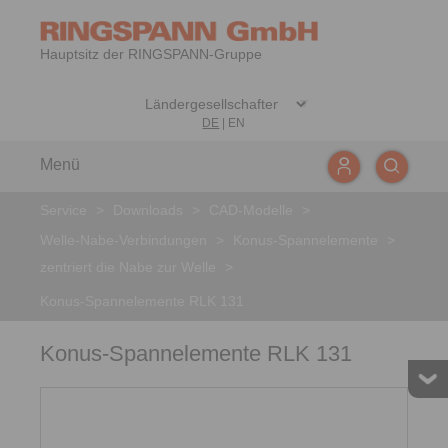
Hauptsitz der RINGSPANN-Gruppe
DE
|
EN
Menü
Service
>
Downloads
>
CAD-Modelle
>
Welle-Nabe-Verbindungen
>
Konus-Spannelemente
>
zentriert die Nabe zur Welle
>
Konus-Spannelemente RLK 131
Konus-Spannelemente RLK 131