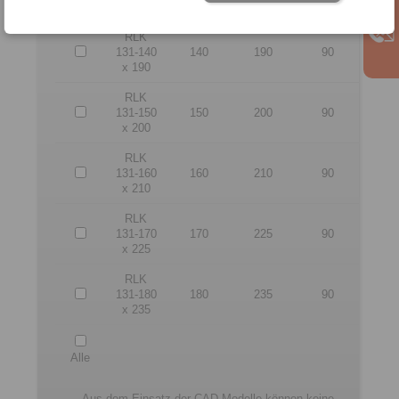
x 180
RLK
131-140
140
190
90
x 190
RLK
131-150
150
200
90
x 200
RLK
131-160
160
210
90
x 210
RLK
131-170
170
225
90
x 225
RLK
131-180
180
235
90
x 235
Alle
Aus dem Einsatz der CAD-Modelle können keine