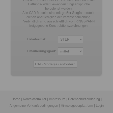
Haftungs- oder Gewährleistungsansprüche
hergeleitet werden.
Alle CAD-Modelle sind mit großer Sorgfalt erstellt,
dienen aber lediglich der Veranschaulichung.
Verbindlich sind ausschließlich von RINGSPANN
freigegebene Konstruktionszeichnungen.
Dateiformat:
Detailierungsgrad:
Home
|
Kontaktformular
|
Impressum
|
Datenschutzerklärung
|
Allgemeine Verkaufsbedingungen
|
Hinweisgeberplattform
|
Login