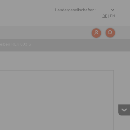
DE
|
EN
eiben RLK 603 S