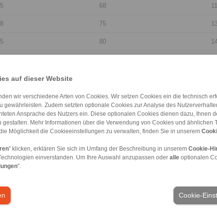
5
68
1
38
75
1
45
80
1
55
85
1
55
90
1
es auf dieser Website
70
95
1
den wir verschiedene Arten von Cookies. Wir setzen Cookies ein die technisch erfo
u gewährleisten. Zudem setzten optionale Cookies zur Analyse des Nutzerverhaltens
70
100
1
chteten Ansprache des Nutzers ein. Diese optionalen Cookies dienen dazu, Ihnen
 gestalten. Mehr Informationen über die Verwendung von Cookies und ähnlichen 
85
110
1
die Möglichkeit die Cookieeinstellungen zu verwalten, finden Sie in unserem
Cooki
85
115
1
eren
" klicken, erklären Sie sich im Umfang der Beschreibung in unserem
Cookie-Hi
Technologien einverstanden. Um Ihre Auswahl anzupassen oder
alle
optionalen C
lungen
".
15
120
2
15
125
2
en
Cookie-Eins
15
130
2