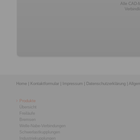
Alle CAD-M
Verbind
Home
|
Kontaktformular
|
Impressum
|
Datenschutzerklärung
|
Allge
Produkte
Übersicht
Freiläufe
Bremsen
Welle-Nabe-Verbindungen
Schwerlastkupplungen
Industriekupplungen