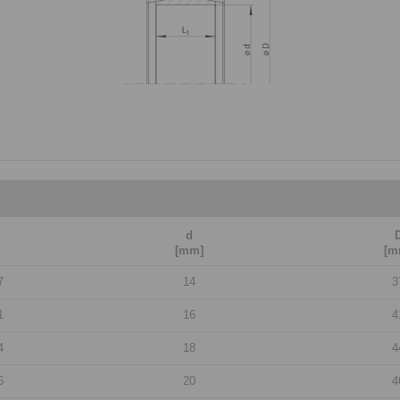
d
[mm]
[m
7
14
3
1
16
4
4
18
4
6
20
4