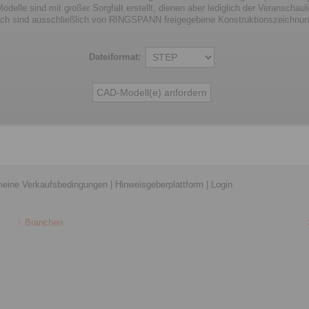
odelle sind mit großer Sorgfalt erstellt, dienen aber lediglich der Veranschaul
lich sind ausschließlich von RINGSPANN freigegebene Konstruktionszeichnu
Dateiformat:
meine Verkaufsbedingungen
|
Hinweisgeberplattform
|
Login
Branchen