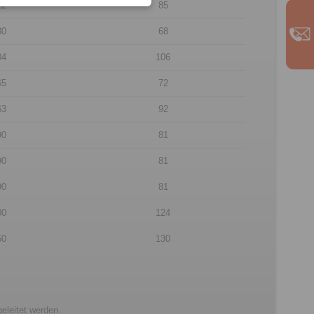
12
85
30
68
04
106
65
72
63
92
90
81
90
81
90
81
00
124
50
130
leitet werden.