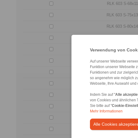
RLK 603 S-68x11
RLK 603 S-75x1
RLK 603 S-80x1
RLK 603 S-85x1
RLK 603 S-90x1
Verwendung von Cooki
RLK 603 S-95x1
Auf unserer Webseite verwen
Funktion unserer Webseite z
RLK 603 S-100x1
Funktionen und zur zielgeri
so angenehm wie möglich zu
RLK 603 S-110x1
Webseite, Ihre Auswahl und 
RLK 603 S-115x1
Indem Sie auf "
Alle akzepti
von Cookies und ähnlichen 
Sie bitte auf "
Cookie-Einstel
RLK 603 S-120x2
Mehr Informationen
RLK 603 S-125x2
Alle Cookies akzeptier
RLK 603 S-130x2