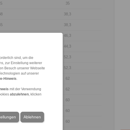
15
35
38
38,3
45
38,3
55
46,3
55
44,3
70
52,3
rderlich sind, um die
, zur Einstellung weiterer
70
52,3
 den Besuch unserer Webseite
Technologien auf unserer
85
62
e-Hinweis
.
85
62
nweis
mit der Verwendung
ookies
abzulehnen
, klicken
15
60
15
60
tellungen
Ablehnen
15
60