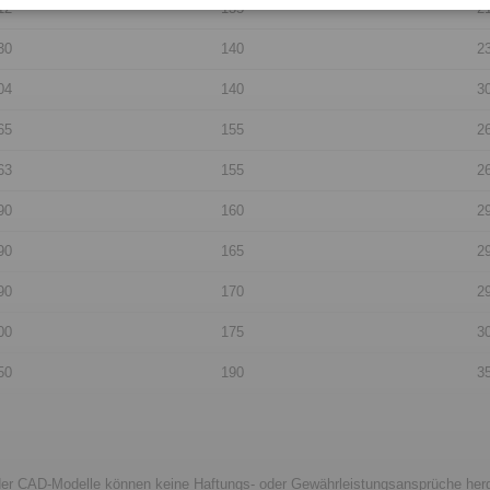
12
135
2
30
140
2
04
140
3
65
155
2
63
155
2
90
160
2
90
165
2
90
170
2
00
175
3
50
190
3
er CAD-Modelle können keine Haftungs- oder Gewährleistungsansprüche herge