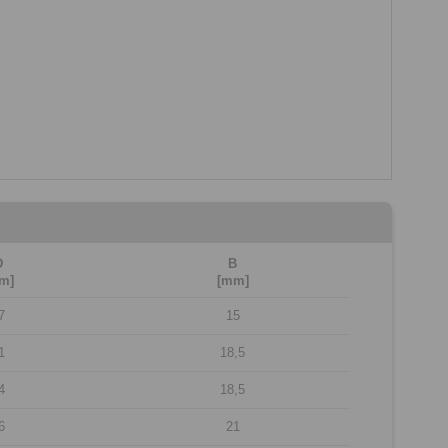
D
B
m]
[mm]
7
15
1
18,5
4
18,5
6
21