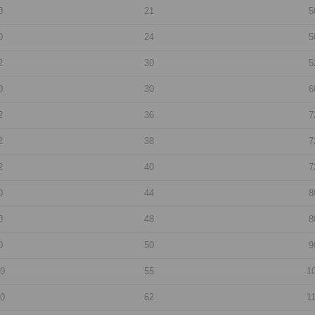
0
21
5
0
24
5
2
30
5
0
30
6
2
36
7
2
38
7
2
40
7
0
44
8
0
48
8
0
50
9
00
55
1
0
62
1