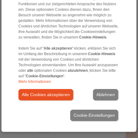
Funktionen und zur zielgerichteten Ansprache des Nutzers
ein. Diese optionalen Cookies dienen dazu, Ihnen den
[1105 kB]
Besuch unserer Webseite so angenehm wie möglich zu
EN [1100 kB]
gestalten. Mehr Informationen über die Verwendung von
Cookies und ähnlichen Technologien auf unserer Webseite,
Ihre Auswahl und die Möglichkeit die Cookieeinstellungen
HS 165 FHM-405 R-V
zu verwalten, finden Sie in unserem
Cookie-Hinweis
.
Indem Sie auf "
Alle akzeptieren
" klicken, erklären Sie sich
im Umfang der Beschreibung in unserem
Cookie-Hinweis
mit der Verwendung von Cookies und ähnlichen
Technologien einverstanden. Um Ihre Auswahl anzupassen
oder
alle
optionalen Cookies
abzulehnen
, klicken Sie bitte
auf "
Cookie-Einstellungen
".
Mehr Informationen
Alle Cookies akzeptieren
Ablehnen
DE [1377 kB]
EN [1382 kB]
Cookie-Einstellungen
HS 165 FHM-405 … -H