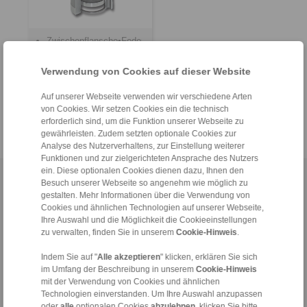
Zwischenflansche•Federspeicher•für
Maschinenanschlüsse
Verwendung von Cookies auf dieser Website
Auf unserer Webseite verwenden wir verschiedene Arten
von Cookies. Wir setzen Cookies ein die technisch
erforderlich sind, um die Funktion unserer Webseite zu
gewährleisten. Zudem setzten optionale Cookies zur
Analyse des Nutzerverhaltens, zur Einstellung weiterer
Funktionen und zur zielgerichteten Ansprache des Nutzers
ein. Diese optionalen Cookies dienen dazu, Ihnen den
Home
|
Kontaktformular
|
Impressum
|
Datenschutzerklärung
|
Besuch unserer Webseite so angenehm wie möglich zu
gestalten. Mehr Informationen über die Verwendung von
Allgemeine Verkaufsbedingungen
|
Hinweisgeberplattform
|
Login
Cookies und ähnlichen Technologien auf unserer Webseite,
Ihre Auswahl und die Möglichkeit die Cookieeinstellungen
zu verwalten, finden Sie in unserem
Cookie-Hinweis
.
Indem Sie auf "
Alle akzeptieren
" klicken, erklären Sie sich
im Umfang der Beschreibung in unserem
Cookie-Hinweis
mit der Verwendung von Cookies und ähnlichen
Produkte
Technologien einverstanden. Um Ihre Auswahl anzupassen
Übersicht
oder
alle
optionalen Cookies
abzulehnen
, klicken Sie bitte