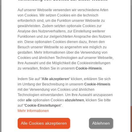
Auf unserer Webseite verwenden wir verschiedene Arten
Home
|
Kontaktformular
|
Impressum
|
Datenschutzerklärung
|
von Cookies. Wir setzen Cookies ein die technisch
erforderlich sind, um die Funktion unserer Webseite zu
Allgemeine Verkaufsbedingungen
|
Hinweisgeberplattform
|
Login
gewährleisten. Zudem setzten optionale Cookies zur
Analyse des Nutzerverhaltens, zur Einstellung weiterer
Funktionen und zur zielgerichteten Ansprache des Nutzers
ein. Diese optionalen Cookies dienen dazu, Ihnen den
Besuch unserer Webseite so angenehm wie möglich zu
gestalten. Mehr Informationen über die Verwendung von
Cookies und ähnlichen Technologien auf unserer Webseite,
Produkte
Ihre Auswahl und die Möglichkeit die Cookieeinstellungen
Übersicht
zu verwalten, finden Sie in unserem
Cookie-Hinweis
.
Freiläufe
Indem Sie auf "
Alle akzeptieren
" klicken, erklären Sie sich
Bremsen
im Umfang der Beschreibung in unserem
Cookie-Hinweis
Welle-Nabe-Verbindungen
mit der Verwendung von Cookies und ähnlichen
Schwerlastkupplungen
Technologien einverstanden. Um Ihre Auswahl anzupassen
Industriekupplungen
oder
alle
optionalen Cookies
abzulehnen
, klicken Sie bitte
Präzisionskupplungen
auf "
Cookie-Einstellungen
".
Präzisions-Spannzeuge
Mehr Informationen
RCS® Fernbetätigungen
Alle Cookies akzeptieren
Ablehnen
Branchen