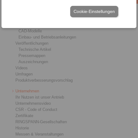
Service
Cookie-Einstellungen
Downloads
Produktkataloge
Broschüren
CAD-Modelle
Einbau- und Betriebsanleitungen
Veröffentlichungen
Technische Artikel
Pressemappen
Auszeichnungen
Videos
Umfragen
Produktverbesserungsvorschlag
Unternehmen
Ihr Nutzen ist unser Antrieb
Unternehmensvideo
CSR - Code of Conduct
Zertifikate
RINGSPANN-Gesellschaften
Historie
Messen & Veranstaltungen