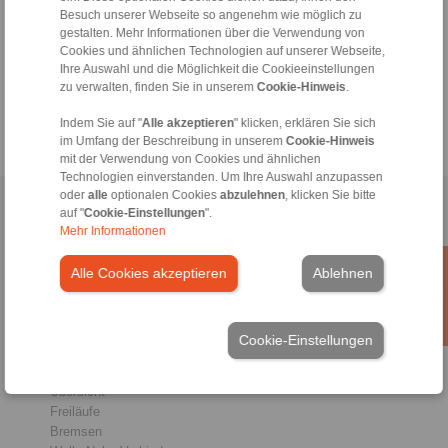
Hotline Technik:
Besuch unserer Webseite so angenehm wie möglich zu
+49 6172 275-410
gestalten. Mehr Informationen über die Verwendung von
Cookies und ähnlichen Technologien auf unserer Webseite,
tech.freewheels@ringspann.de
Ihre Auswahl und die Möglichkeit die Cookieeinstellungen
zu verwalten, finden Sie in unserem
Cookie-Hinweis
.
Werktags von 08:00 bis 18:00 Uhr
Indem Sie auf "
Alle akzeptieren
" klicken, erklären Sie sich
im Umfang der Beschreibung in unserem
Cookie-Hinweis
mit der Verwendung von Cookies und ähnlichen
Technologien einverstanden. Um Ihre Auswahl anzupassen
oder
alle
optionalen Cookies
abzulehnen
, klicken Sie bitte
Home
|
Kontaktformular
|
Impressum
|
Datenschutzerklärung
|
auf "
Cookie-Einstellungen
".
Mehr Informationen
Allgemeine Verkaufsbedingungen
|
Hinweisgeberplattform
|
Login
Alle Cookies akzeptieren
Ablehnen
Cookie-Einstellungen
Produkte
Übersicht
Freiläufe
Bremsen