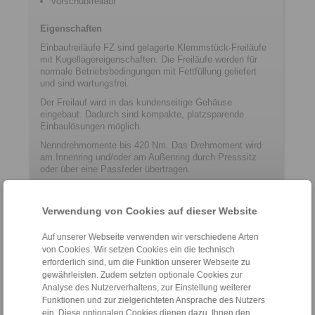
Vorschubfreilauf
Eigenschaften
Einbaufreiläufe FZ sind gelagerte Klemmstück-Freiläufe
mit Kugellagereigenschaften. Die Freiläufe werden für
normale Betriebsbedingungen mit Fettfüllung geliefert
und sind wartungsfrei.
Der Freilauf wird in das kundenseitige Gehäuse
eingebaut. Dadurch sind kompakte, platzsparende
Einbaulösungen möglich.
Nenndrehmomente bis 420 Nm. Das Drehmoment wird
am Innenring und/oder am Außenring durch Presssitz
oder über eine Passfeder übertragen.
Bohrungen bis 40 mm.
Verwendung von Cookies auf dieser Website
Kontakt
Auf unserer Webseite verwenden wir verschiedene Arten
von Cookies. Wir setzen Cookies ein die technisch
Hotline Vertrieb:
erforderlich sind, um die Funktion unserer Webseite zu
+49 6172 275-411
gewährleisten. Zudem setzten optionale Cookies zur
Analyse des Nutzerverhaltens, zur Einstellung weiterer
sales.freewheels@ringspann.de
Funktionen und zur zielgerichteten Ansprache des Nutzers
ein. Diese optionalen Cookies dienen dazu, Ihnen den