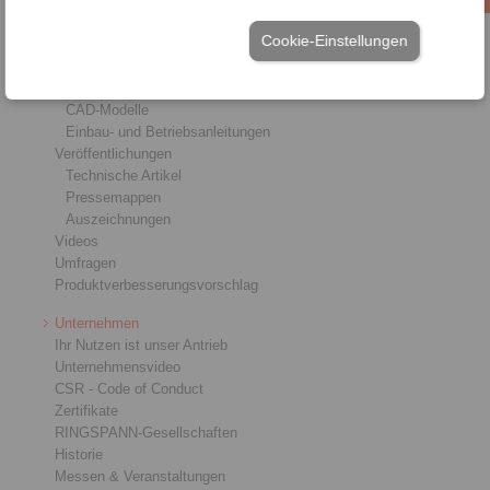
Service
Cookie-Einstellungen
Downloads
Produktkataloge
Broschüren
CAD-Modelle
Einbau- und Betriebsanleitungen
Veröffentlichungen
Technische Artikel
Pressemappen
Auszeichnungen
Videos
Umfragen
Produktverbesserungsvorschlag
Unternehmen
Ihr Nutzen ist unser Antrieb
Unternehmensvideo
CSR - Code of Conduct
Zertifikate
RINGSPANN-Gesellschaften
Historie
Messen & Veranstaltungen