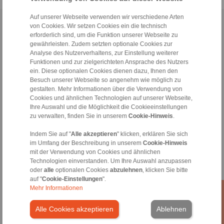
Auf unserer Webseite verwenden wir verschiedene Arten
Home
|
Kontaktformular
|
Impressum
|
Datenschutzerklärung
|
von Cookies. Wir setzen Cookies ein die technisch
erforderlich sind, um die Funktion unserer Webseite zu
Allgemeine Verkaufsbedingungen
|
Hinweisgeberplattform
|
Login
gewährleisten. Zudem setzten optionale Cookies zur
Analyse des Nutzerverhaltens, zur Einstellung weiterer
Funktionen und zur zielgerichteten Ansprache des Nutzers
ein. Diese optionalen Cookies dienen dazu, Ihnen den
Besuch unserer Webseite so angenehm wie möglich zu
gestalten. Mehr Informationen über die Verwendung von
Cookies und ähnlichen Technologien auf unserer Webseite,
Produkte
Ihre Auswahl und die Möglichkeit die Cookieeinstellungen
Übersicht
zu verwalten, finden Sie in unserem
Cookie-Hinweis
.
Freiläufe
Indem Sie auf "
Alle akzeptieren
" klicken, erklären Sie sich
Bremsen
im Umfang der Beschreibung in unserem
Cookie-Hinweis
Welle-Nabe-Verbindungen
mit der Verwendung von Cookies und ähnlichen
Schwerlastkupplungen
Technologien einverstanden. Um Ihre Auswahl anzupassen
Industriekupplungen
oder
alle
optionalen Cookies
abzulehnen
, klicken Sie bitte
Präzisionskupplungen
auf "
Cookie-Einstellungen
".
Präzisions-Spannzeuge
Mehr Informationen
RCS® Fernbetätigungen
Alle Cookies akzeptieren
Ablehnen
Branchen