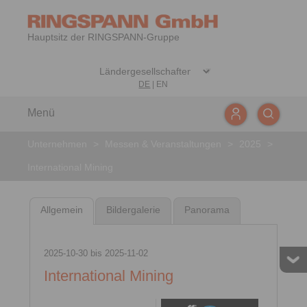
Hauptsitz der RINGSPANN-Gruppe
DE
|
EN
Menü
Unternehmen
>
Messen & Veranstaltungen
>
2025
>
International Mining
Allgemein
Bildergalerie
Panorama
2025-10-30
bis
2025-11-02
International Mining