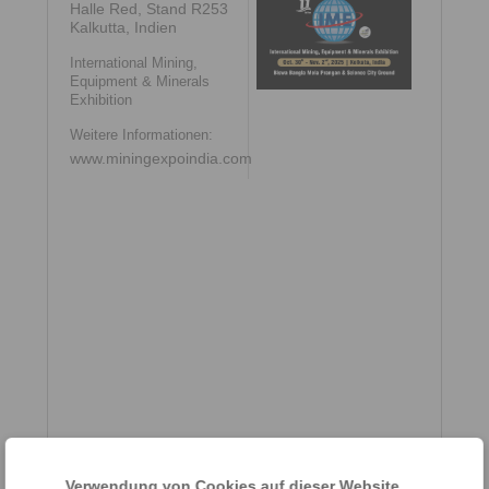
Halle Red, Stand R253
Kalkutta, Indien
International Mining,
Equipment & Minerals
Exhibition
Weitere Informationen:
www.miningexpoindia.com
Verwendung von Cookies auf dieser Website