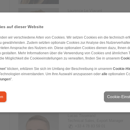
Laurence Le Viavant
Sales Administration and Purchases
+33 4 78 83 59 01
es auf dieser Website
laurence.leviavant@ringspann.fr
den wir verschiedene Arten von Cookies. Wir setzen Cookies ein die technisch erfo
u gewährleisten. Zudem setzten optionale Cookies zur Analyse des Nutzerverhaltens
chteten Ansprache des Nutzers ein. Diese optionalen Cookies dienen dazu, Ihnen
 gestalten. Mehr Informationen über die Verwendung von Cookies und ähnlichen 
die Möglichkeit die Cookieeinstellungen zu verwalten, finden Sie in unserem
Cooki
Pauline Degouge
Head of Finance and Administration
eren
" klicken, erklären Sie sich im Umfang der Beschreibung in unserem
Cookie-Hi
+33 4 78 83 59 01
Technologien einverstanden. Um Ihre Auswahl anzupassen oder
alle
optionalen C
pauline.degouge@ringspann.fr
lungen
".
en
Cookie-Eins
Lucas Tisserand
Technical Sales, Export Manager
+33 4 78 83 59 01