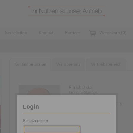
Neuigkeiten
Kontakt
Karriere
Warenkorb
(
0
)
Kontaktpersonen
Wir über uns
Vertriebsbereich
Franck Dreux
General Manager
+33 4 78 83 59 01
franck.dreux@ringspann.fr
Login
Benutzername