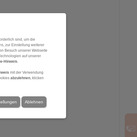
 Manager
rderlich sind, um die
, zur Einstellung weiterer
 den Besuch unserer Webseite
Technologien auf unserer
e-Hinweis
.
nweis
mit der Verwendung
ookies
abzulehnen
, klicken
tellungen
Ablehnen