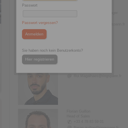
Passwort
Cezar De Carvalho
Technical and Quality Manager
+33 4 78 83 59 01
Passwort vergessen?
cezar.decarvalho@ringspann.fr
Sie haben noch kein Benutzerkonto?
Hier registrieren
Rui Magalhaes
Technical Sales
+33 4 78 83 59 01
Rui.Magalhaes@ringspann.fr
Florian Guillon
Head of Sales
+33 4 78 83 59 01
florian.guillon@ringspann.fr