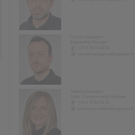
Clément Beaugnon
Engineering Manager
+33 4 78 83 59 01
clement.beaugnon@ringspann.fr
Johanna Amsellem
Sales, Communication Manager
+33 4 78 83 59 01
johanna.amsellem@ringspann.fr