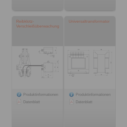
Reibklotz-
Universaltransformator
Verschleißüberwachung
Produktinformationen
Produktinformationen
Datenblatt
Datenblatt