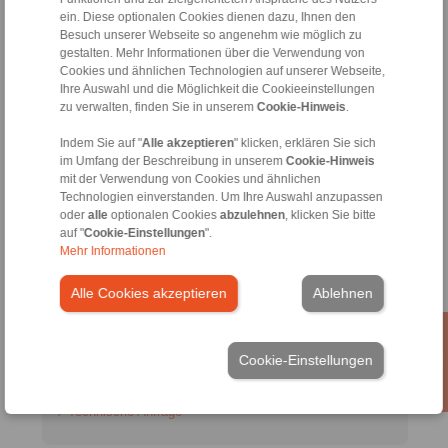
ein. Diese optionalen Cookies dienen dazu, Ihnen den
Besuch unserer Webseite so angenehm wie möglich zu
gestalten. Mehr Informationen über die Verwendung von
Cookies und ähnlichen Technologien auf unserer Webseite,
Ihre Auswahl und die Möglichkeit die Cookieeinstellungen
Kontakt
zu verwalten, finden Sie in unserem
Cookie-Hinweis
.
Indem Sie auf "
Alle akzeptieren
" klicken, erklären Sie sich
Hotline Vertrieb:
im Umfang der Beschreibung in unserem
Cookie-Hinweis
+49 6172 275-431
mit der Verwendung von Cookies und ähnlichen
sales.kb@ringspann.de
Technologien einverstanden. Um Ihre Auswahl anzupassen
oder
alle
optionalen Cookies
abzulehnen
, klicken Sie bitte
auf "
Cookie-Einstellungen
".
Hotline Technik:
Mehr Informationen
+49 6172 275-430
tech.bnk@ringspann.de
Alle Cookies akzeptieren
Ablehnen
Werktags von 08:00 bis 18:00 Uhr
Cookie-Einstellungen
Kontakt Bremsen
Technische Anfrage