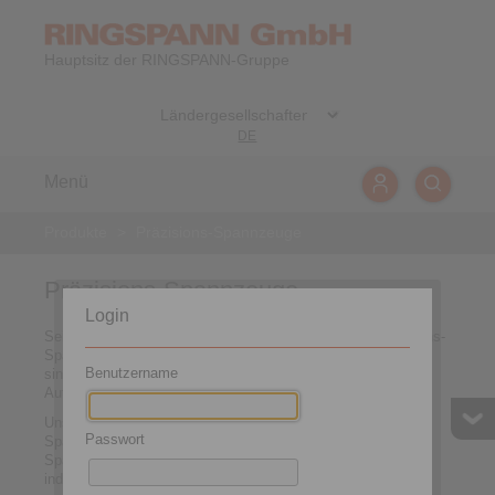
Hauptsitz der RINGSPANN-Gruppe
DE
Menü
Produkte
>
Präzisions-Spannzeuge
Präzisions-Spannzeuge
Login
Seit über 70 Jahren entwickeln und produzieren wir Präzisions-
Spannzeuge zur Werkstückspannung. Typische Werkstücke
Benutzername
sind Bauteile mit zylindrischen Innen- und Außenflächen von
Automobilen, Getrieben oder Flugzeugteilen.
Unser System zum sofortigen Einsatz als Spannfutter oder
Passwort
Spanndorn besteht aus Komplett-Spannzeugen,
Spannelementen und Komponenten für den Selbstbau sowie
individuellen Spannprinzipien.