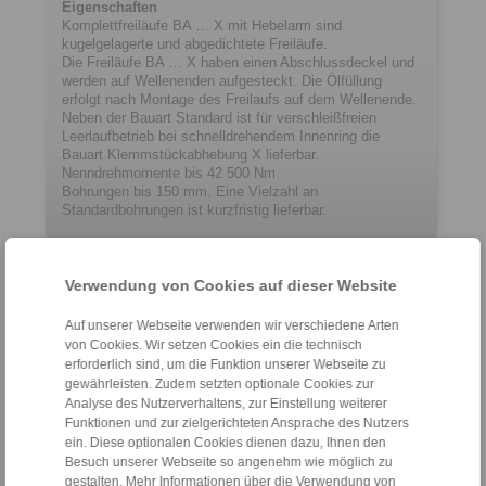
Eigenschaften
Komplettfreiläufe BA … X mit Hebelarm sind
kugelgelagerte und abgedichtete Freiläufe.
Die Freiläufe BA … X haben einen Abschluss­deckel und
werden auf Wellenenden auf­ge­steckt. Die Ölfüllung
erfolgt nach Mon­tage des Freilaufs auf dem Wellenende.
Neben der Bauart Standard ist für verschleißfreien
Leerlaufbetrieb bei schnelldrehendem Innenring die
Bauart Klemmstückabhebung X lieferbar.
Nenndrehmomente bis 42 500 Nm.
Bohrungen bis 150 mm. Eine Vielzahl an
Standardbohrungen ist kurzfristig lieferbar.
Kontakt
Verwendung von Cookies auf dieser Website
Hotline Vertrieb:
Auf unserer Webseite verwenden wir verschiedene Arten
+49 6172 275-411
von Cookies. Wir setzen Cookies ein die technisch
erforderlich sind, um die Funktion unserer Webseite zu
sales.freewheels@ringspann.de
gewährleisten. Zudem setzten optionale Cookies zur
Analyse des Nutzerverhaltens, zur Einstellung weiterer
Hotline Technik:
Funktionen und zur zielgerichteten Ansprache des Nutzers
+49 6172 275-410
ein. Diese optionalen Cookies dienen dazu, Ihnen den
Besuch unserer Webseite so angenehm wie möglich zu
tech.freewheels@ringspann.de
gestalten. Mehr Informationen über die Verwendung von