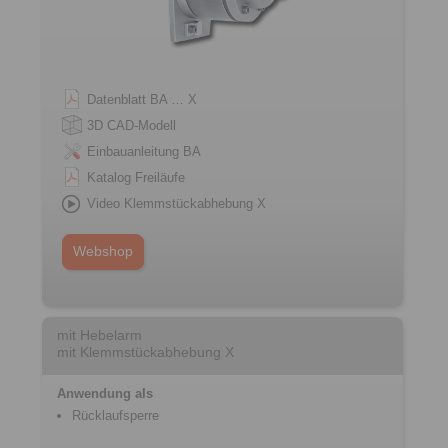
Datenblatt BA … X
3D CAD-Modell
Einbauanleitung BA
Katalog Freiläufe
Video Klemmstückabhebung X
Webshop
mit Hebelarm
mit Klemmstückabhebung X
Anwendung als
Rücklaufsperre