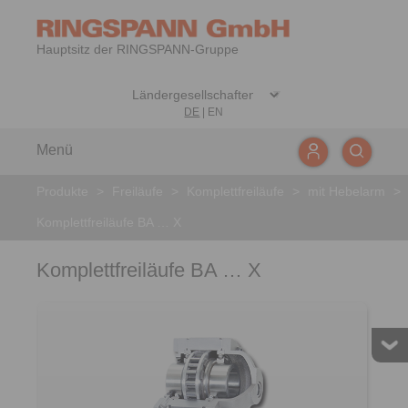
Hauptsitz der RINGSPANN-Gruppe
DE
|
EN
Menü
Produkte
>
Freiläufe
>
Komplettfreiläufe
>
mit Hebelarm
>
Komplettfreiläufe BA … X
Komplettfreiläufe BA … X