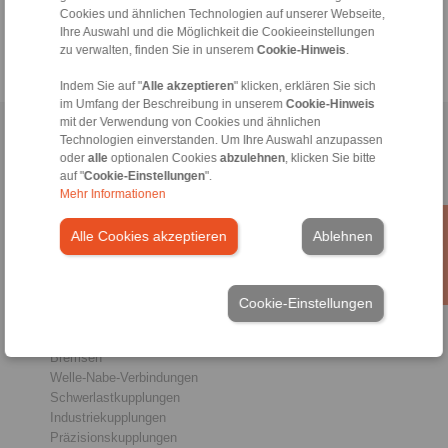
Cookies und ähnlichen Technologien auf unserer Webseite,
Werktags von 08:00 bis 18:00 Uhr
Ihre Auswahl und die Möglichkeit die Cookieeinstellungen
zu verwalten, finden Sie in unserem
Cookie-Hinweis
.
Indem Sie auf "
Alle akzeptieren
" klicken, erklären Sie sich
im Umfang der Beschreibung in unserem
Cookie-Hinweis
mit der Verwendung von Cookies und ähnlichen
Home
|
Kontaktformular
|
Impressum
|
Datenschutzerklärung
|
Technologien einverstanden. Um Ihre Auswahl anzupassen
oder
alle
optionalen Cookies
abzulehnen
, klicken Sie bitte
Allgemeine Verkaufsbedingungen
|
Hinweisgeberplattform
|
Login
auf "
Cookie-Einstellungen
".
Mehr Informationen
Alle Cookies akzeptieren
Ablehnen
Produkte
Cookie-Einstellungen
Übersicht
Freiläufe
Bremsen
Welle-Nabe-Verbindungen
Schwerlastkupplungen
Industriekupplungen
Präzisionskupplungen