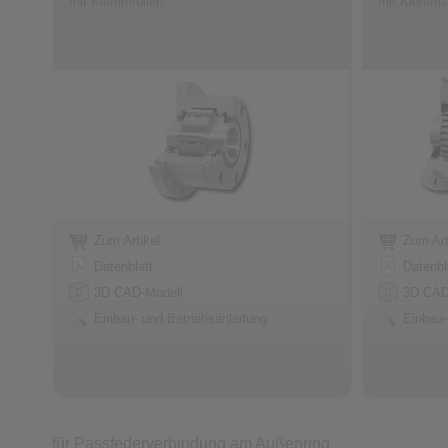
mit Klemmrollen
mit Klemmst
Zum Artikel
Zum Art
Datenblatt
Datenbl
3D CAD-Modell
3D CAD
Einbau- und Betriebsanleitung
Einbau-
für Passfederverbindung am Außenring