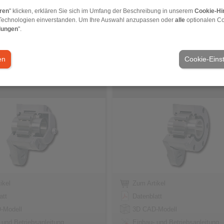
Video Klemmstückabhebung X
eren
" klicken, erklären Sie sich im Umfang der Beschreibung in unserem
Cookie-Hi
Technologien einverstanden. Um Ihre Auswahl anzupassen oder
alle
optionalen C
lungen
".
reiläufe FGR … R A3A4
Komplettfreiläufe FGR … R A2A
en
Cookie-Eins
llen
mit Klemmrollen
ikel
Zum Artikel
att
Datenblatt
-Modell
3D CAD-Modell
 und Betriebsanleitung
Einbau- und Betriebsanleitung