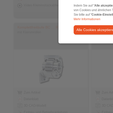
Video Klemmstückabhebung X
Indem Sie auf "
Alle akzepti
von Cookies und ähnlichen 
Sie bitte auf "
Cookie-Einstel
Mehr Informationen
Komplettfreiläufe BC … R
Komplettf
Alle Cookies akzeptier
mit Klemmrollen
mit Klemmro
Zum Artikel
Zum Art
Datenblatt
Datenbl
3D CAD-Modell
3D CAD
Einbau- und Betriebsanleitung
Einbau-