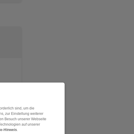
rderlich sind, um die
, zur Einstellung weiterer
 den Besuch unserer Webseite
Technologien auf unserer
e-Hinweis
.