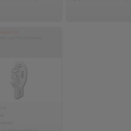
eiläufe FAV
llen und Fettschmierung
ikel
att
-Modell
 und Betriebsanleitung