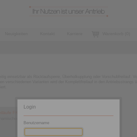
Neuigkeiten
Kontakt
Karriere
Warenkorb
(
0
)
itig einsetzbar als Rücklaufsperre, Überholkupplung oder Vorschubfreilauf. Vo
en verschiedenen Varianten wird der Komplettfreilauf in den Antriebsstrangs ü
ert.
Login
eiläufe FKh
ynamischer Klemmstückabhebung
Benutzername