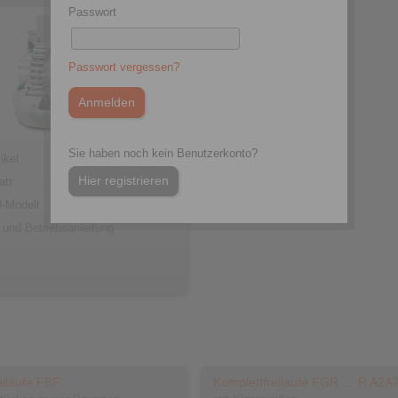
Passwort
Passwort vergessen?
Sie haben noch kein Benutzerkonto?
ikel
Hier registrieren
att
-Modell
 und Betriebsanleitung
eiläufe FBF
Komplettfreiläufe FGR … R A2A