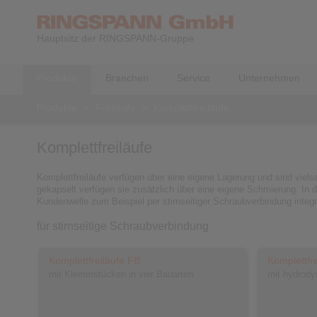
Hauptsitz der RINGSPANN-Gruppe
Produkte
Branchen
Service
Unternehmen
Produkte
>
Freiläufe
>
Komplettfreiläufe
Komplettfreiläufe
Komplettfreiläufe verfügen über eine eigene Lagerung und sind vielse
gekapselt verfügen sie zusätzlich über eine eigene Schmierung. In d
Kundenwelle zum Beispiel per stirnseitiger Schraubverbindung integri
für stirnseitige Schraubverbindung
Komplettfreiläufe FB
Komplettfr
mit Klemmstücken in vier Bauarten
mit hydrod