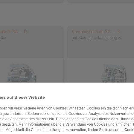
eiläufe BA … R
Komplettfreiläufe BC … X
llen
mit Klemmstückabhebung X
es auf dieser Website
den wir verschiedene Arten von Cookies. Wir setzen Cookies ein die technisch erfo
ikel
Zum Artikel
u gewährleisten. Zudem setzten optionale Cookies zur Analyse des Nutzerverhaltens
att
Datenblatt
chteten Ansprache des Nutzers ein. Diese optionalen Cookies dienen dazu, Ihnen
-Modell
3D CAD-Modell
 gestalten. Mehr Informationen über die Verwendung von Cookies und ähnlichen 
die Möglichkeit die Cookieeinstellungen zu verwalten, finden Sie in unserem
Cooki
 und Betriebsanleitung
Einbau- und Betriebsanleitung