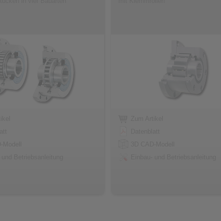
ücken in vier Bauarten
mit Klemmrollen
ikel
Zum Artikel
att
Datenblatt
-Modell
3D CAD-Modell
 und Betriebsanleitung
Einbau- und Betriebsanleitung