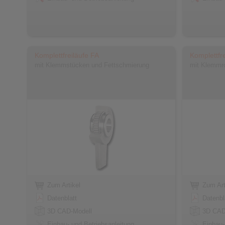
Komplettfreiläufe FA
Komplettfr
mit Klemmstücken und Fettschmierung
mit Klemmro
Zum Artikel
Zum Art
Datenblatt
Datenbl
3D CAD-Modell
3D CAD
Einbau- und Betriebsanleitung
Einbau-