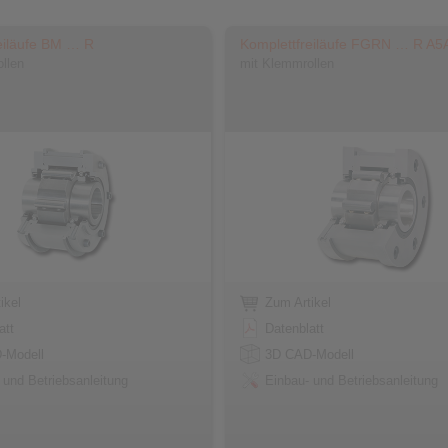
eiläufe BM … R
Komplettfreiläufe FGRN … R A5
llen
mit Klemmrollen
ikel
Zum Artikel
att
Datenblatt
-Modell
3D CAD-Modell
 und Betriebsanleitung
Einbau- und Betriebsanleitung