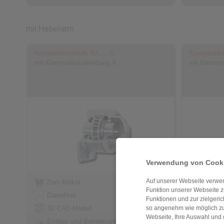
mit Hebelarm
Komplettfreiläufe BA … X
Komplettfr
mit Klemmstückabhebung X
mit Klemmro
Verwendung von Cooki
Auf unserer Webseite verwen
Zum Artikel
Zum Art
Funktion unserer Webseite z
Datenblatt
Datenbl
Funktionen und zur zielgeri
3D CAD-Modell
3D CAD
so angenehm wie möglich zu
Webseite, Ihre Auswahl und 
Einbau- und Betriebsanleitung
Einbau-