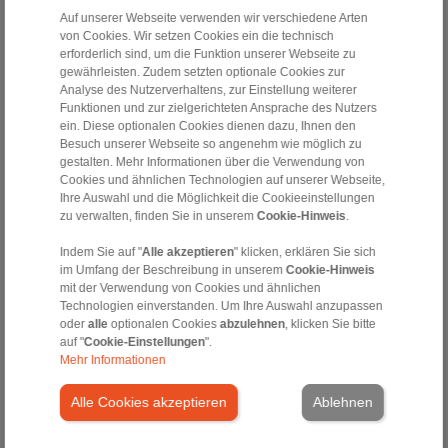
Auf unserer Webseite verwenden wir verschiedene Arten
von Cookies. Wir setzen Cookies ein die technisch
Zum Artikel
erforderlich sind, um die Funktion unserer Webseite zu
Datenblatt
gewährleisten. Zudem setzten optionale Cookies zur
Analyse des Nutzerverhaltens, zur Einstellung weiterer
3D CAD-Modell
Funktionen und zur zielgerichteten Ansprache des Nutzers
Einbau- und
ein. Diese optionalen Cookies dienen dazu, Ihnen den
Betriebsanleitung
Besuch unserer Webseite so angenehm wie möglich zu
gestalten. Mehr Informationen über die Verwendung von
Video
Cookies und ähnlichen Technologien auf unserer Webseite,
Klemmstückabhebung
Ihre Auswahl und die Möglichkeit die Cookieeinstellungen
X
zu verwalten, finden Sie in unserem
Cookie-Hinweis
.
Indem Sie auf "
Alle akzeptieren
" klicken, erklären Sie sich
Komplettfreiläufe BC …
Komplettfreiläufe FGR
im Umfang der Beschreibung in unserem
Cookie-Hinweis
R
… R A3A4
mit der Verwendung von Cookies und ähnlichen
mit Klemmrollen
mit Klemmrollen
Technologien einverstanden. Um Ihre Auswahl anzupassen
oder
alle
optionalen Cookies
abzulehnen
, klicken Sie bitte
auf "
Cookie-Einstellungen
".
Mehr Informationen
Alle Cookies akzeptieren
Ablehnen