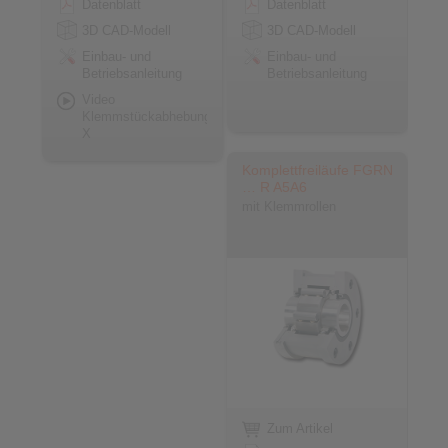
Datenblatt
Datenblatt
3D CAD-Modell
3D CAD-Modell
Einbau- und
Einbau- und
Betriebsanleitung
Betriebsanleitung
Video
Klemmstückabhebung
X
Komplettfreiläufe FGRN
… R A5A6
mit Klemmrollen
Zum Artikel