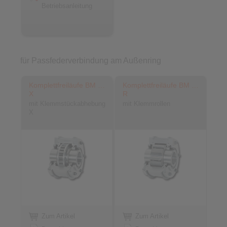
Betriebsanleitung
für Passfederverbindung am Außenring
Komplettfreiläufe BM …
Komplettfreiläufe BM …
X
R
mit Klemmstückabhebung
mit Klemmrollen
X
Zum Artikel
Zum Artikel