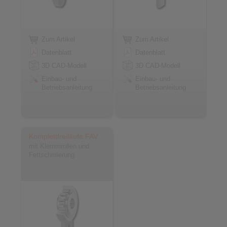
Zum Artikel
Zum Artikel
Datenblatt
Datenblatt
3D CAD-Modell
3D CAD-Modell
Einbau- und
Einbau- und
Betriebsanleitung
Betriebsanleitung
Komplettfreiläufe FAV
mit Klemmrollen und
Fettschmierung