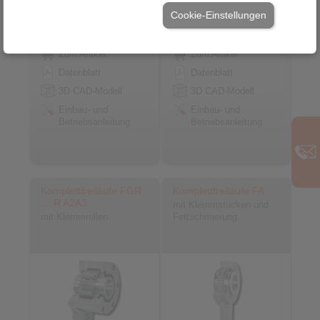
Cookie-Einstellungen
Zum Artikel
Zum Artikel
Datenblatt
Datenblatt
3D CAD-Modell
3D CAD-Modell
Einbau- und
Einbau- und
Betriebsanleitung
Betriebsanleitung
Komplettfreiläufe FGR
Komplettfreiläufe FA
… R A2A3
mit Klemmstücken und
mit Klemmrollen
Fettschmierung