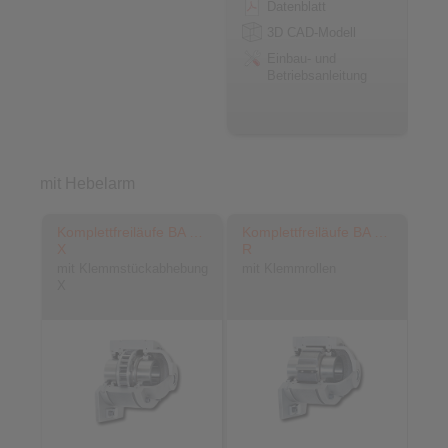
Datenblatt
3D CAD-Modell
Einbau- und
Betriebsanleitung
mit Hebelarm
Komplettfreiläufe BA …
Komplettfreiläufe BA …
X
R
mit Klemmstückabhebung
mit Klemmrollen
X