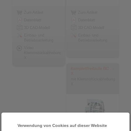
Zum Artikel
Zum Artikel
Datenblatt
Datenblatt
3D CAD-Modell
3D CAD-Modell
Einbau- und
Einbau- und
Betriebsanleitung
Betriebsanleitung
Video
Klemmstückabhebung
X
Komplettfreiläufe BC …
X
mit Klemmstückabhebung
X
Verwendung von Cookies auf dieser Website