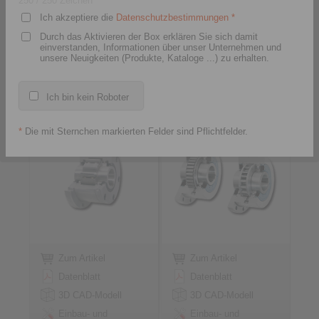
250
/ 250 Zeichen
Ich akzeptiere die
Datenschutzbestimmungen
*
Durch das Aktivieren der Box erklären Sie sich damit
mit Befestigungsflansch
einverstanden, Informationen über unser Unternehmen und
unsere Neuigkeiten (Produkte, Kataloge ...) zu erhalten.
Komplettfreiläufe FGR
Komplettfreiläufe FBF
… R A1A2
mit Klemmstücken in vier
Ich bin kein Roboter
mit Klemmrollen
Bauarten
*
Die mit Sternchen markierten Felder sind Pflichtfelder.
Zum Artikel
Zum Artikel
Datenblatt
Datenblatt
3D CAD-Modell
3D CAD-Modell
Einbau- und
Einbau- und