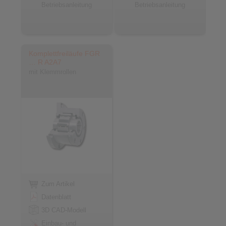
Betriebsanleitung
Betriebsanleitung
Komplettfreiläufe FGR
… R A2A7
mit Klemmrollen
Zum Artikel
Datenblatt
3D CAD-Modell
Einbau- und