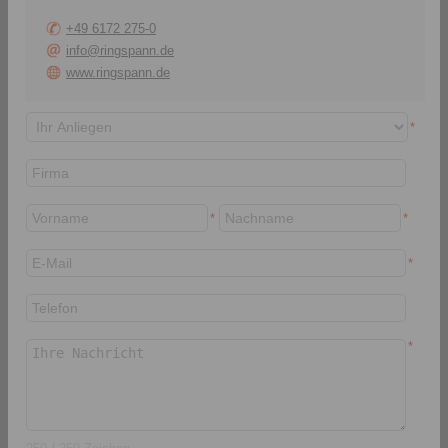
+49 6172 275-0
Komplettfreiläufe FB
Komplettfreiläufe FKh
info@ringspann.de
mit Klemmstücken in vier
mit hydrodynamischer
www.ringspann.de
Bauarten
Klemmstückabhebung
*
*
*
*
Zum Artikel
Zum Artikel
Datenblatt
Datenblatt
*
3D CAD-Modell
3D CAD-Modell
Einbau- und
Einbau- und
Betriebsanleitung
Betriebsanleitung